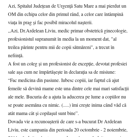
Azi, Spitalul Județean de Urgență Satu Mare a mai pierdut un
OM din echipa celor din primul rând, a celor care întâmpină
viața în prag și fac posibil miracolul nașterii.
,,Azi, Dr.Ardelean Liviu, medic primar obstetrică ginecologie,
profesionistul supranumit în media la un moment dat, "al
treilea părinte pentru mii de copii sătmăreni", a trecut în
neființă.
A fost un coleg și un profesionist de excepție, devotat profesiei
sale așa cum ne împărtășește în declarația sa de misiune:
“Fac medicina din pasiune. Iubesc copiii, iar faptul că ajut
femeile să devină mame este una dintre cele mai mari satisfacții
ale mele. Bucuria de a ajuta la aducerea pe lume a copiilor nu
se poate asemăna cu nimic. (.....) îmi crește inima când văd că
atât mama cât și copilașul sunt bine”.
Dovada vie a recunoașterii de care s-a bucurat Dr Ardelean
Liviu, este campania din perioada 20 octombrie - 2 noiembrie,