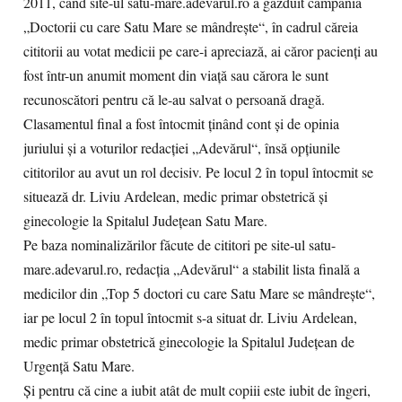
2011, când site-ul satu-mare.adevarul.ro a găzduit campania
„Doctorii cu care Satu Mare se mândreşte“, în cadrul căreia
cititorii au votat medicii pe care-i apreciază, ai căror pacienţi au
fost într-un anumit moment din viaţă sau cărora le sunt
recunoscători pentru că le-au salvat o persoană dragă.
Clasamentul final a fost întocmit ţinând cont şi de opinia
juriului şi a voturilor redacţiei „Adevărul“, însă opţiunile
cititorilor au avut un rol decisiv. Pe locul 2 în topul întocmit se
situează dr. Liviu Ardelean, medic primar obstetrică şi
ginecologie la Spitalul Judeţean Satu Mare.
Pe baza nominalizărilor făcute de cititori pe site-ul satu-
mare.adevarul.ro, redacţia „Adevărul“ a stabilit lista finală a
medicilor din „Top 5 doctori cu care Satu Mare se mândreşte“,
iar pe locul 2 în topul întocmit s-a situat dr. Liviu Ardelean,
medic primar obstetrică ginecologie la Spitalul Judeţean de
Urgență Satu Mare.
Și pentru că cine a iubit atât de mult copiii este iubit de îngeri,