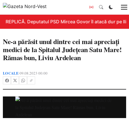
REPLICĂ. Deputatul PSD Mircea Govor îl atacă dur pe Ilie 
Ne-a părăsit unul dintre cei mai apreciați
medici de la Spitalul Județean Satu Mare!
Rămas bun, Liviu Ardelean
LOCALE
09.08.2023 00:00
•