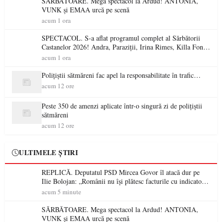
SĂRBĂTOARE. Mega spectacol la Ardud! ANTONIA,
VUNK și EMAA urcă pe scenă
acum 1 ora
SPECTACOL. S-a aflat programul complet al Sărbătorii
Castanelor 2026! Andra, Paraziții, Irina Rimes, Killa Fonic,
Zdob și Zdub și Fuego vin la Baia Mare
acum 1 ora
Polițiștii sătmăreni fac apel la responsabilitate în trafic…
acum 12 ore
Peste 350 de amenzi aplicate într-o singură zi de polițiștii
sătmăreni
acum 12 ore
ULTIMELE ȘTIRI
REPLICĂ. Deputatul PSD Mircea Govor îl atacă dur pe
Ilie Bolojan: „Românii nu își plătesc facturile cu indicatori
economici”
acum 5 minute
SĂRBĂTOARE. Mega spectacol la Ardud! ANTONIA,
VUNK și EMAA urcă pe scenă