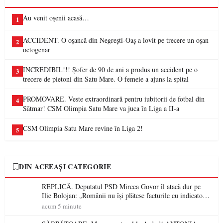
Au venit oșenii acasă…
1
ACCIDENT. O oșancă din Negrești-Oaș a lovit pe trecere un oșan
2
octogenar
INCREDIBIL!!! Șofer de 90 de ani a produs un accident pe o
3
trecere de pietoni din Satu Mare. O femeie a ajuns la spital
PROMOVARE. Veste extraordinară pentru iubitorii de fotbal din
4
Sătmar! CSM Olimpia Satu Mare va juca în Liga a II-a
CSM Olimpia Satu Mare revine în Liga 2!
5
DIN ACEEAȘI CATEGORIE
REPLICĂ. Deputatul PSD Mircea Govor îl atacă dur pe
Ilie Bolojan: „Românii nu își plătesc facturile cu indicatori
economici”
acum 5 minute