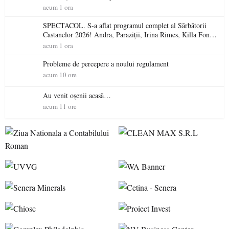
acum 1 ora
SPECTACOL. S-a aflat programul complet al Sărbătorii
Castanelor 2026! Andra, Paraziții, Irina Rimes, Killa Fonic,
Zdob și Zdub și Fuego vin la Baia Mare
acum 1 ora
Probleme de percepere a noului regulament
acum 10 ore
Au venit oșenii acasă…
acum 11 ore