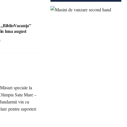
 „BiblioVacanța”
 în luna august
e