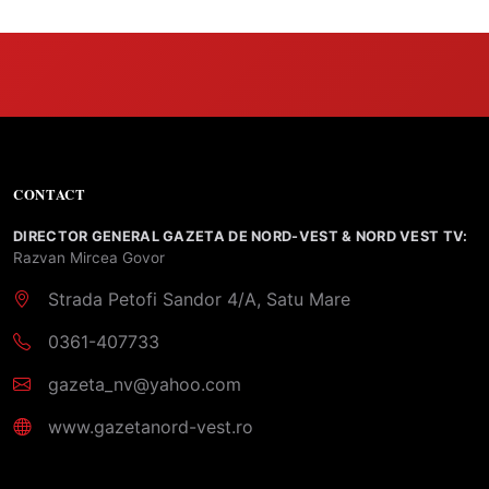
CONTACT
DIRECTOR GENERAL GAZETA DE NORD-VEST & NORD VEST TV:
Razvan Mircea Govor
Strada Petofi Sandor 4/A, Satu Mare
0361-407733
gazeta_nv@yahoo.com
www.gazetanord-vest.ro