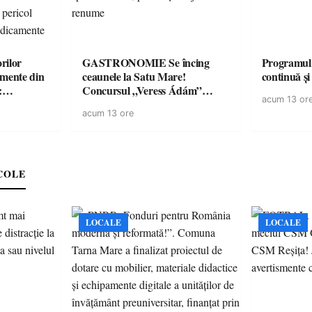
rilor
GASTRONOMIE Se încing
Programul
amente din
ceaunele la Satu Mare!
continuă și
:
Concursul „Veress Ádám”
acum 13 or
ării cu
revine cu preparate
acum 13 ore
ricilor de
spectaculoase, premii și un jurat
în pericol
de renume
e
COLE
LOCALE
LOCALE