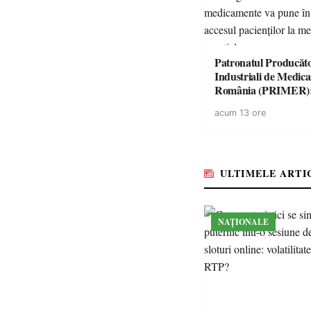
Patronatul Producăto
Industriali de Medic
România (PRIMER)
“Întreruperea aliment
acum 13 ore
energie electrică a fab
medicamente va pune 
accesul pacienților la
medicamente esențial
ULTIMELE ARTI
NAȚIONALE