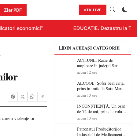
Ziar PDF
TV LIVE
icatori economici”
EDUCAȚIE. Dezastru la Titlur
u
DIN ACEEAȘI CATEGORIE
ACȚIUNE. Razie de
amploare în județul Satu
Mare! Polițiștii au dat sute
nilor
acum 12 ore
de amenzi și au lăsat 14
șoferi fără permis într-o
ALCOOL. Șofer beat criță,
singură zi
prins în trafic la Satu Mare!
Alcoolemie uriașă
acum 13 ore
descoperită de polițiști
INCONȘTIENȚĂ. Un oșan
de 72 de ani, prins la volan
fără permis! Polițiștii l-au
acum 13 ore
cadorosit cu un dosar penal
Patronatul Producătorilor
Industriali de Medicamente