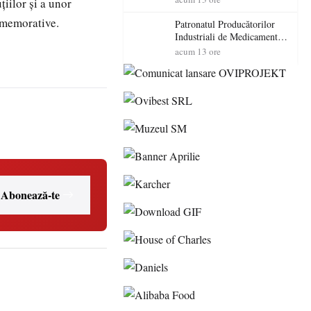
țiilor și a unor
cadorosit cu un dosar penal
omemorative.
Patronatul Producătorilor
Industriali de Medicamente
din România (PRIMER):
acum 13 ore
“Întreruperea alimentării cu
energie electrică a fabricilor
de medicamente va pune în
pericol accesul pacienților la
medicamente esențiale
Abonează-te