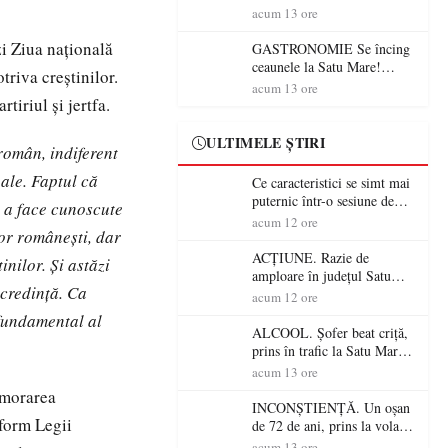
din România (PRIMER):
acum 13 ore
“Întreruperea alimentării cu
energie electrică a fabricilor
zi Ziua națională
GASTRONOMIE Se încing
de medicamente va pune în
ceaunele la Satu Mare!
riva creștinilor.
pericol accesul pacienților la
Concursul „Veress Ádám”
acum 13 ore
medicamente esențiale
tiriul și jertfa.
revine cu preparate
spectaculoase, premii și un
jurat de renume
ULTIMELE ȘTIRI
român, indiferent
nale. Faptul că
Ce caracteristici se simt mai
puternic într-o sesiune de
 a face cunoscute
distracție la sloturi online:
acum 12 ore
ilor românești, dar
volatilitatea sau nivelul
RTP?
ACȚIUNE. Razie de
inilor. Și astăzi
amploare în județul Satu
 credință. Ca
Mare! Polițiștii au dat sute
acum 12 ore
de amenzi și au lăsat 14
 fundamental al
șoferi fără permis într-o
ALCOOL. Șofer beat criță,
singură zi
prins în trafic la Satu Mare!
Alcoolemie uriașă
acum 13 ore
descoperită de polițiști
emorarea
INCONȘTIENȚĂ. Un oșan
nform Legii
de 72 de ani, prins la volan
fără permis! Polițiștii l-au
acum 13 ore