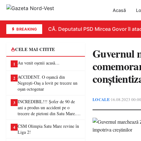
Acasă
Lo
REPLICĂ. Deputatul PSD Mircea Govor îl atacă d
BREAKING
Guvernul m
CELE MAI CITITE
comemorare
Au venit oșenii acasă…
1
conștientiz
ACCIDENT. O oșancă din
2
Negrești-Oaș a lovit pe trecere un
oșan octogenar
LOCALE
16.08.2023 00:0
•
INCREDIBIL!!! Șofer de 90 de
3
ani a produs un accident pe o
trecere de pietoni din Satu Mare. O
femeie a ajuns la spital
CSM Olimpia Satu Mare revine în
4
Liga 2!