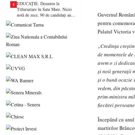
EDUCAȚIE. Dezastru la
5
Titluraziare în Satu Mare. Nicio
Guvernul României
notă de zece, 90 de candidați au
picat examenul
pentru comemorare
Palatul Victoria v
„Credința creștin
de momentele de î
avem o zi dedicat
și noii generații 
și o bună ocazie s
vedem, din păcate
prim-ministru mil
fiecărei persoane
Începând cu anul
martirilor Brânco