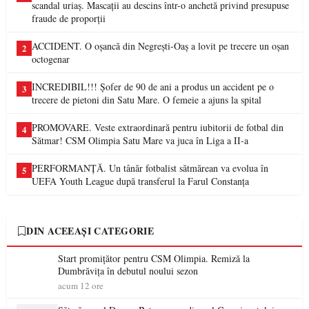
scandal uriaș. Mascații au descins într-o anchetă privind presupuse
fraude de proporții
ACCIDENT. O oșancă din Negrești-Oaș a lovit pe trecere un oșan
2
octogenar
INCREDIBIL!!! Șofer de 90 de ani a produs un accident pe o
3
trecere de pietoni din Satu Mare. O femeie a ajuns la spital
PROMOVARE. Veste extraordinară pentru iubitorii de fotbal din
4
Sătmar! CSM Olimpia Satu Mare va juca în Liga a II-a
PERFORMANȚĂ. Un tânăr fotbalist sătmărean va evolua în
5
UEFA Youth League după transferul la Farul Constanța
DIN ACEEAȘI CATEGORIE
Start promițător pentru CSM Olimpia. Remiză la
Dumbrăvița în debutul noului sezon
acum 12 ore