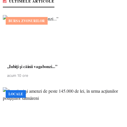
ULTIMELE ARTICOLE
BURSA ZVONURILOR
,,Iubiți și câinii vagabonzi...”
acum 10 ore
LOCALE