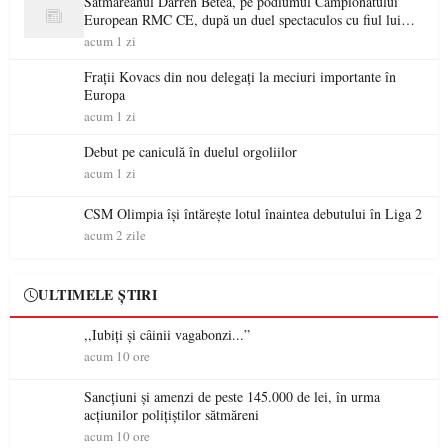
Sătmăreanul Darren Betea, pe podiumul Campionatului
European RMC CE, după un duel spectaculos cu fiul lui
Kimi Räikkönen
acum 1 zi
Frații Kovacs din nou delegați la meciuri importante în
Europa
acum 1 zi
Debut pe caniculă în duelul orgoliilor
acum 1 zi
CSM Olimpia își întărește lotul înaintea debutului în Liga 2
acum 2 zile
ULTIMELE ȘTIRI
,,Iubiți și câinii vagabonzi...”
acum 10 ore
Sancțiuni și amenzi de peste 145.000 de lei, în urma
acțiunilor polițiștilor sătmăreni
acum 10 ore