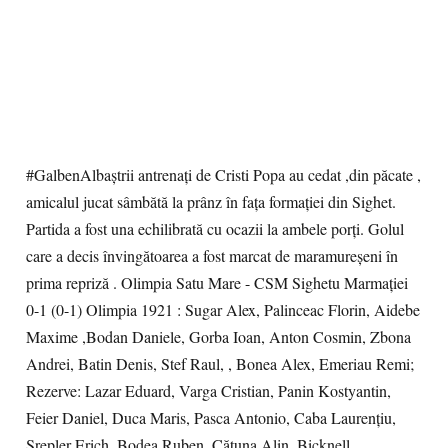
#GalbenAlbaștrii antrenați de Cristi Popa au cedat ,din păcate ,
amicalul jucat sâmbătă la prânz în fața formației din Sighet.
Partida a fost una echilibrată cu ocazii la ambele porți. Golul
care a decis învingătoarea a fost marcat de maramureșeni în
prima repriză . Olimpia Satu Mare - CSM Sighetu Marmației
0-1 (0-1) Olimpia 1921 : Sugar Alex, Palinceac Florin, Aidebe
Maxime ,Bodan Daniele, Gorba Ioan, Anton Cosmin, Zbona
Andrei, Batin Denis, Stef Raul, , Bonea Alex, Emeriau Remi;
Rezerve: Lazar Eduard, Varga Cristian, Panin Kostyantin,
Feier Daniel, Duca Maris, Pasca Antonio, Caba Laurențiu,
Srepler Erich, Bodea Ruben, Cătuna Alin, Bicknell