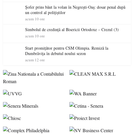
Șofer prins băut la volan în Negrești-Oaș: dosar penal după
un control al polițiștilor
acum 10 ore
Simbolul de credinţă al Bisericii Ortodoxe – Crezul (3)
acum 10 ore
Start promițător pentru CSM Olimpia. Remiză la
Dumbrăvița în debutul noului sezon
acum 12 ore