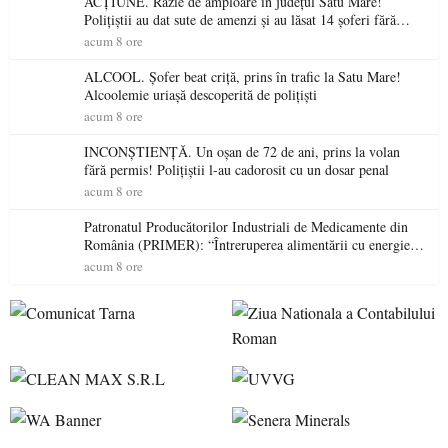
ACȚIUNE. Razie de amploare în județul Satu Mare!
Polițiștii au dat sute de amenzi și au lăsat 14 șoferi fără
permis într-o singură zi
acum 8 ore
ALCOOL. Șofer beat criță, prins în trafic la Satu Mare!
Alcoolemie uriașă descoperită de polițiști
acum 8 ore
INCONȘTIENȚĂ. Un oșan de 72 de ani, prins la volan
fără permis! Polițiștii l-au cadorosit cu un dosar penal
acum 8 ore
Patronatul Producătorilor Industriali de Medicamente din
România (PRIMER): “Întreruperea alimentării cu energie
electrică a fabricilor de medicamente va pune în pericol
acum 8 ore
accesul pacienților la medicamente esențiale