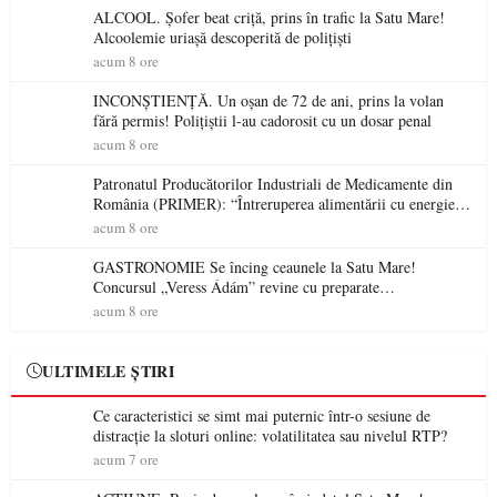
ALCOOL. Șofer beat criță, prins în trafic la Satu Mare!
Alcoolemie uriașă descoperită de polițiști
acum 8 ore
INCONȘTIENȚĂ. Un oșan de 72 de ani, prins la volan
fără permis! Polițiștii l-au cadorosit cu un dosar penal
acum 8 ore
Patronatul Producătorilor Industriali de Medicamente din
România (PRIMER): “Întreruperea alimentării cu energie
electrică a fabricilor de medicamente va pune în pericol
acum 8 ore
accesul pacienților la medicamente esențiale
GASTRONOMIE Se încing ceaunele la Satu Mare!
Concursul „Veress Ádám” revine cu preparate
spectaculoase, premii și un jurat de renume
acum 8 ore
ULTIMELE ȘTIRI
Ce caracteristici se simt mai puternic într-o sesiune de
distracție la sloturi online: volatilitatea sau nivelul RTP?
acum 7 ore