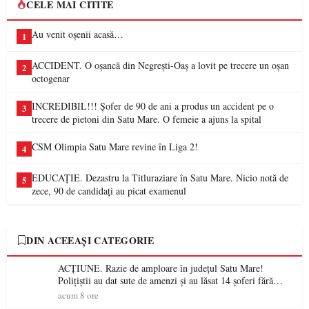
CELE MAI CITITE
Au venit oșenii acasă…
1
ACCIDENT. O oșancă din Negrești-Oaș a lovit pe trecere un oșan
2
octogenar
INCREDIBIL!!! Șofer de 90 de ani a produs un accident pe o
3
trecere de pietoni din Satu Mare. O femeie a ajuns la spital
CSM Olimpia Satu Mare revine în Liga 2!
4
EDUCAȚIE. Dezastru la Titluraziare în Satu Mare. Nicio notă de
5
zece, 90 de candidați au picat examenul
DIN ACEEAȘI CATEGORIE
ACȚIUNE. Razie de amploare în județul Satu Mare!
Polițiștii au dat sute de amenzi și au lăsat 14 șoferi fără
permis într-o singură zi
acum 8 ore