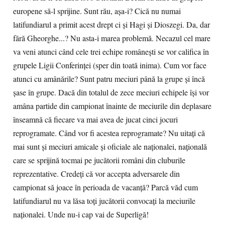
europene să-l sprijine. Sunt rău, așa-i? Cică nu numai
latifundiarul a primit acest drept ci și Hagi și Dioszegi. Da, dar
fără Gheorghe...? Nu asta-i marea problemă. Necazul cel mare
va veni atunci când cele trei echipe românești se vor califica în
grupele Ligii Conferinței (sper din toată inima). Cum vor face
atunci cu amânările? Sunt patru meciuri până la grupe și încă
șase în grupe. Dacă din totalul de zece meciuri echipele își vor
amâna partide din campionat înainte de meciurile din deplasare
înseamnă că fiecare va mai avea de jucat cinci jocuri
reprogramate. Când vor fi acestea reprogramate? Nu uitați că
mai sunt și meciuri amicale și oficiale ale naționalei, națională
care se sprijină tocmai pe jucătorii români din cluburile
reprezentative. Credeți că vor accepta adversarele din
campionat să joace în perioada de vacanță? Parcă văd cum
latifundiarul nu va lăsa toți jucătorii convocați la meciurile
naționalei. Unde nu-i cap vai de Superligă!