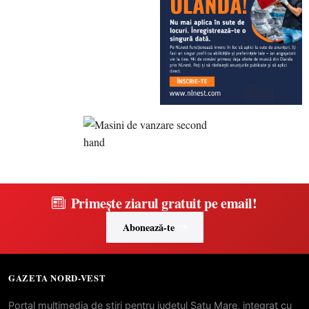
Primește ziarul gratuit pe email!
Abonează-te
GAZETA NORD-VEST
Portal multimedia de stiri pentru judetul Satu Mare, integrat cu