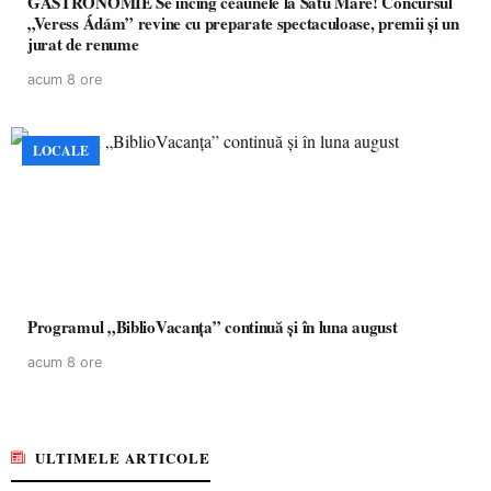
GASTRONOMIE Se încing ceaunele la Satu Mare! Concursul
„Veress Ádám” revine cu preparate spectaculoase, premii și un
jurat de renume
acum 8 ore
LOCALE
Programul „BiblioVacanța” continuă și în luna august
acum 8 ore
ULTIMELE ARTICOLE