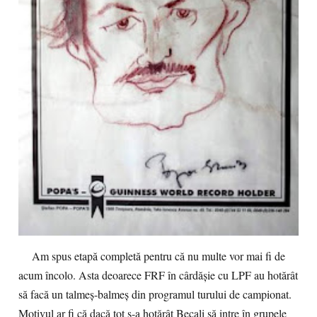
Am spus etapă completă pentru că nu multe vor mai fi de
acum încolo. Asta deoarece FRF în cârdășie cu LPF au hotărât
să facă un talmeș-balmeș din programul turului de campionat.
Motivul ar fi că dacă tot s-a hotărât Becali să intre în grupele