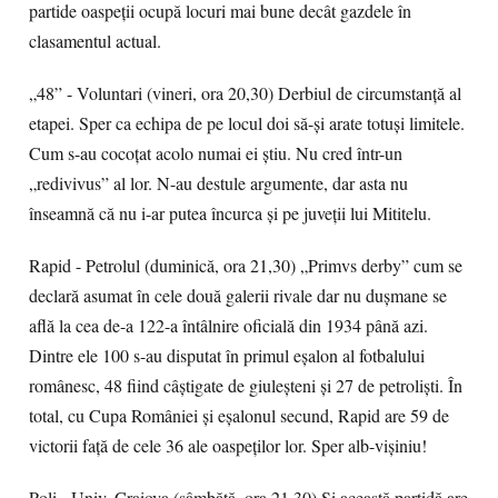
partide oaspeții ocupă locuri mai bune decât gazdele în
clasamentul actual.
„48” - Voluntari (vineri, ora 20,30) Derbiul de circumstanță al
etapei. Sper ca echipa de pe locul doi să-și arate totuși limitele.
Cum s-au cocoțat acolo numai ei știu. Nu cred într-un
„redivivus” al lor. N-au destule argumente, dar asta nu
înseamnă că nu i-ar putea încurca și pe juveții lui Mititelu.
Rapid - Petrolul (duminică, ora 21,30) „Primvs derby” cum se
declară asumat în cele două galerii rivale dar nu dușmane se
află la cea de-a 122-a întâlnire oficială din 1934 până azi.
Dintre ele 100 s-au disputat în primul eșalon al fotbalului
românesc, 48 fiind câștigate de giuleșteni și 27 de petroliști. În
total, cu Cupa României și eșalonul secund, Rapid are 59 de
victorii față de cele 36 ale oaspeților lor. Sper alb-vișiniu!
Poli - Univ. Craiova (sâmbătă, ora 21,30) Și această partidă are