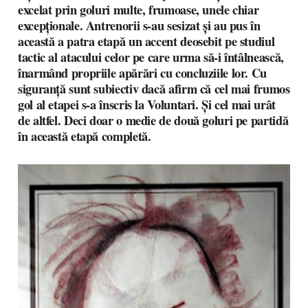
excelat prin goluri multe, frumoase, unele chiar
excepționale. Antrenorii s-au sesizat și au pus în
această a patra etapă un accent deosebit pe studiul
tactic al atacului celor pe care urma să-i întâlnească,
înarmând propriile apărări cu concluziile lor. Cu
siguranță sunt subiectiv dacă afirm că cel mai frumos
gol al etapei s-a înscris la Voluntari. Și cel mai urât
de altfel. Deci doar o medie de două goluri pe partidă
în această etapă completă.