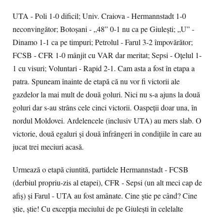
UTA - Poli 1-0 dificil; Univ. Craiova - Hermannstadt 1-0
neconvingător; Botoșani - „48” 0-1 nu ca pe Giulești; „U” -
Dinamo 1-1 ca pe timpuri; Petrolul - Farul 3-2 împovărător;
FCSB - CFR 1-0 mânjit cu VAR dar meritat; Sepsi - Oțelul 1-
1 cu visuri; Voluntari - Rapid 2-1. Cam asta a fost în etapa a
patra. Spuneam înainte de etapă că nu vor fi victorii ale
gazdelor la mai mult de două goluri. Nici nu s-a ajuns la două
goluri dar s-au strâns cele cinci victorii. Oaspeții doar una, în
nordul Moldovei. Ardelencele (inclusiv UTA) au mers slab. O
victorie, două egaluri și două înfrângeri în condițiile în care au
jucat trei meciuri acasă.
Urmează o etapă ciuntită, partidele Hermannstadt - FCSB
(derbiul propriu-zis al etapei), CFR - Sepsi (un alt meci cap de
afiș) și Farul - UTA au fost amânate. Cine știe pe când? Cine
știe, știe! Cu excepția meciului de pe Giulești în celelalte