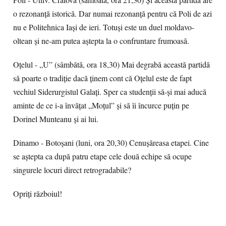
o rezonanță istorică. Dar numai rezonanță pentru că Poli de azi
nu e Politehnica Iași de ieri. Totuși este un duel moldavo-
oltean și ne-am putea aștepta la o confruntare frumoasă.
Oțelul - „U” (sâmbătă, ora 18,30) Mai degrabă această partidă
să poarte o tradiție dacă ținem cont că Oțelul este de fapt
vechiul Siderurgistul Galați. Sper ca studenții să-și mai aducă
aminte de ce i-a învățat „Moțul” și să îi încurce puțin pe
Dorinel Munteanu și ai lui.
Dinamo - Botoșani (luni, ora 20,30) Cenușăreasa etapei. Cine
se aștepta ca după patru etape cele două echipe să ocupe
singurele locuri direct retrogradabile?
Opriți războiul!