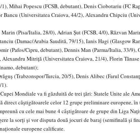
/1), Mihai Popescu (FCSB, debutant), Denis Ciobotariu (FC Ra
r Bancu (Universitatea Craiova, 44/2), Alexandru Chipciu (Unive
 Marin (Pisa/Italia, 28/0), Adrian Șut (FCSB, 4/0), Răzvan Marin 
Stanciu (Damac/Arabia Saudită, 79/15), Ianis Hagi (Glasgow Ran
omir (Pafos/Cipru, debutant), Dennis Man (Parma/Italia, 33/9),
1), Alexandru Mitriță (Universitatea Craiova, 21/4), Florin Tănas
inamo, debutant);
răguș (Trabzonspor/Turcia, 20/5), Denis Alibec (Farul Constanț
/1).
Cupei Mondiale va fi găzduită de trei țări: Statele Unite ale Ame
că direct câștigătoarele celor 12 grupe preliminare europene, în
împreună cu cele mai bune 4 câștigătoare de grupe din Liga Națiu
gere la sorți și vor disputa două jocuri de baraj (semifinală și fin
 naționale europene calificate.