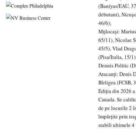
(Baniyas/EAU, 37
debutant), Nicușo
46/6);
Mijlocași: Marius
65/11), Nicolae 
45/5), Vlad Drag
(Pisa/Italia, 15/
Dennis Politic (D
Atacanți: Denis D
Bîrligea (FCSB, 3
Ediția din 2026 a 
Canada. Se califi
de pe locurile 2 
împărțite prin tra
stabili ultimele 4