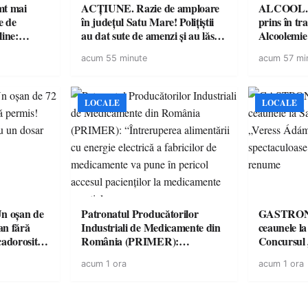
imt mai
ACȚIUNE. Razie de amploare
ALCOOL. Șo
e de
în județul Satu Mare! Polițiștii
prins în tr
line:
au dat sute de amenzi și au lăsat
Alcoolemie
lul RTP?
14 șoferi fără permis într-o
polițiști
acum 55 minute
acum 57 mi
singură zi
LOCALE
LOCALE
 oșan de
Patronatul Producătorilor
GASTRONOMIE 
lan fără
Industriali de Medicamente din
ceaunele l
 cadorosit
România (PRIMER):
Concursul
“Întreruperea alimentării cu
revine cu 
acum 1 ora
acum 1 ora
energie electrică a fabricilor de
spectaculoa
medicamente va pune în pericol
de renume
accesul pacienților la