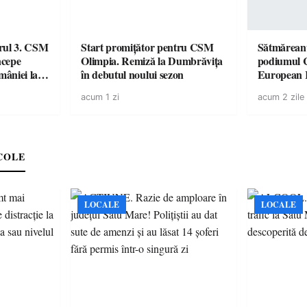
urul 3. CSM
Start promițător pentru CSM
Sătmăreanu
ncepe
Olimpia. Remiză la Dumbrăvița
podiumul 
âniei la
în debutul noului sezon
European
duel specta
acum 1 zi
acum 2 zile
Räikkönen
COLE
LOCALE
LOCALE