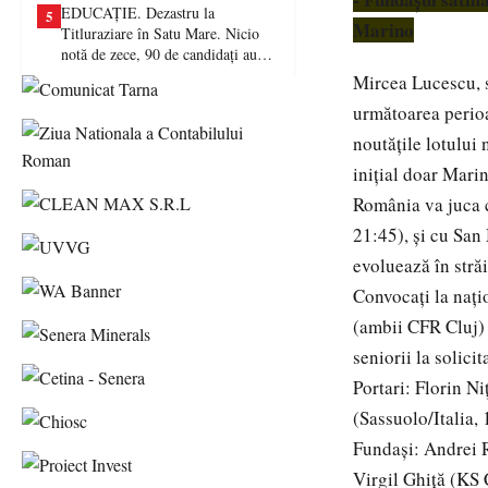
EDUCAȚIE. Dezastru la
5
Marino
Titluraziare în Satu Mare. Nicio
notă de zece, 90 de candidați au
picat examenul
Mircea Lucescu, s
următoarea perioa
noutățile lotului 
inițial doar Mari
România va juca 
21:45), și cu San
evoluează în străi
Convocați la nați
(ambii CFR Cluj) s
seniorii la solic
Portari: Florin N
(Sassuolo/Italia,
Fundași: Andrei R
Virgil Ghiță (KS 