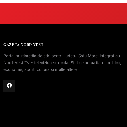
GAZETA NORD-VEST
Portal multimedia de stiri pentru judetul Satu Mare, integrat cu
Nord-Vest TV - televiziunea locala. Stiri de actualitate, politica,
economie, sport, cultura si multe altele.