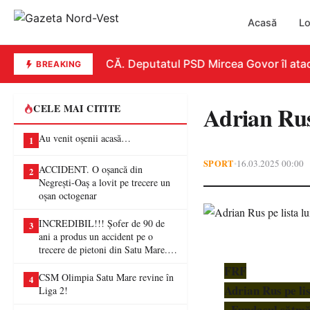
Acasă
Lo
REPLICĂ. Deputatul PSD Mircea Govor îl atacă du
BREAKING
Adrian Rus
CELE MAI CITITE
Au venit oșenii acasă…
1
SPORT
16.03.2025 00:00
•
ACCIDENT. O oșancă din
2
Negrești-Oaș a lovit pe trecere un
oșan octogenar
INCREDIBIL!!! Șofer de 90 de
3
ani a produs un accident pe o
trecere de pietoni din Satu Mare. O
femeie a ajuns la spital
FRF
CSM Olimpia Satu Mare revine în
4
Adrian Rus pe li
Liga 2!
- Fundașul sătmăr