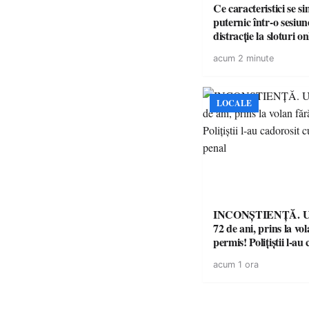
Ce caracteristici se s
puternic într-o sesiun
distracție la sloturi on
volatilitatea sau nive
acum 2 minute
LOCALE
INCONȘTIENȚĂ. Un
72 de ani, prins la vo
permis! Polițiștii l-au
cu un dosar penal
acum 1 ora