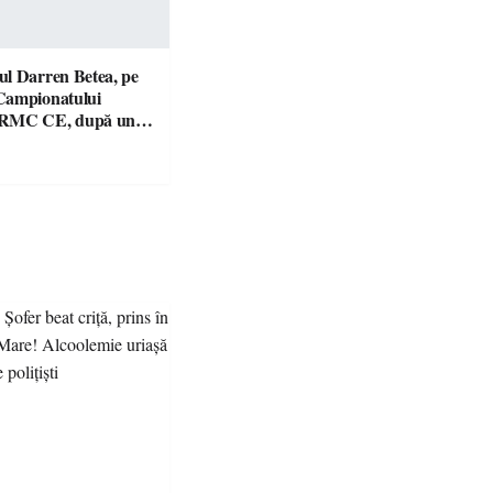
l Darren Betea, pe
Campionatului
 RMC CE, după un
culos cu fiul lui Kimi