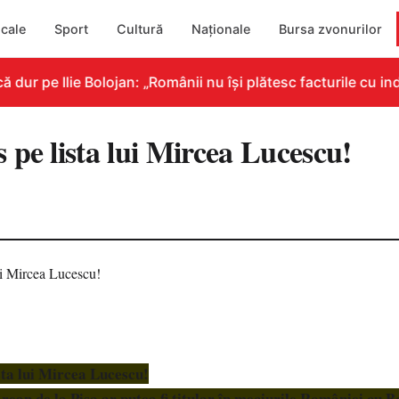
cale
Sport
Cultură
Naționale
Bursa zvonurilor
r pe Ilie Bolojan: „Românii nu își plătesc facturile cu indi
 pe lista lui Mircea Lucescu!
sta lui Mircea Lucescu!
ean de la Pisa ar putea fi titular în meciurile României cu B