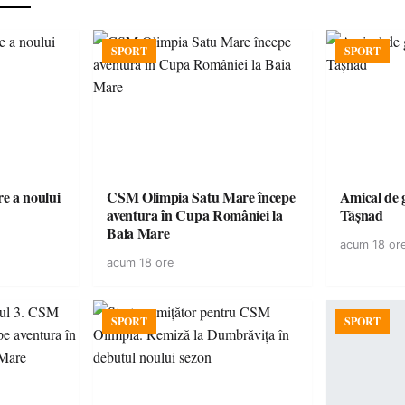
SPORT
SPORT
e a noului
CSM Olimpia Satu Mare începe
Amical de 
aventura în Cupa României la
Tășnad
Baia Mare
acum 18 or
acum 18 ore
SPORT
SPORT