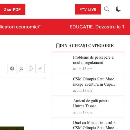
Ziar PDF
TV LIVE
catori economici”
EDUCAȚIE. Dezastru la Titlur
DIN ACEEAȘI CATEGORIE
Probleme de percepere a
noului regulament
acum 15 ore
CSM Olimpia Satu Mare
începe aventura în Cupa
României la Baia Mare
acum 18 ore
Amical de gală pentru
Unirea Tășnad
acum 18 ore
Duel cu Minaur în turul 3.
CSM Olimpia Satu Mare
osnia și San