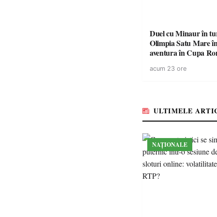
Duel cu Minaur în t
Olimpia Satu Mare î
aventura în Cupa Rom
Baia Mare
acum 23 ore
ULTIMELE ARTI
NAȚIONALE