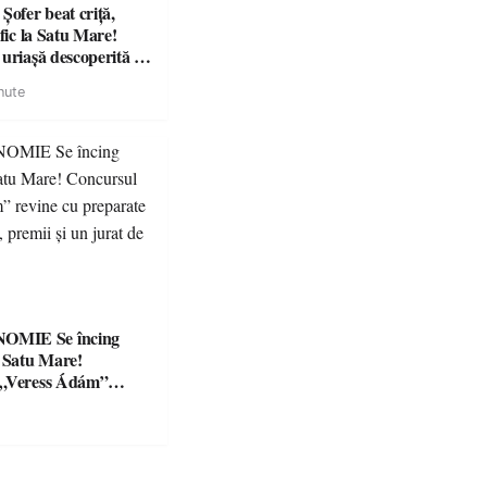
fer beat criță,
afic la Satu Mare!
 uriașă descoperită de
nute
Se încing
a Satu Mare!
 „Veress Ádám”
preparate
se, premii și un jurat