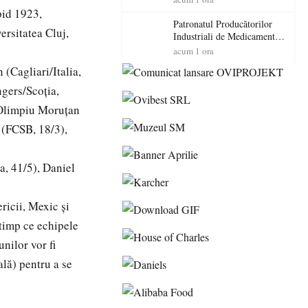
cadorosit cu un dosar penal
pid 1923,
Patronatul Producătorilor
rsitatea Cluj,
Industriali de Medicamente
din România (PRIMER):
acum 1 ora
“Întreruperea alimentării cu
(Cagliari/Italia,
energie electrică a fabricilor
de medicamente va pune în
gers/Scoția,
pericol accesul pacienților la
 Olimpiu Moruțan
medicamente esențiale
e (FCSB, 18/3),
a, 41/5), Daniel
ricii, Mexic și
 timp ce echipele
nilor vor fi
ală) pentru a se