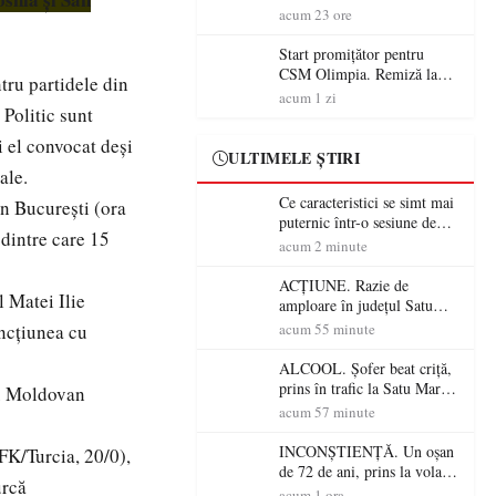
începe aventura în Cupa
acum 23 ore
României la Baia Mare
Start promițător pentru
CSM Olimpia. Remiză la
tru partidele din
Dumbrăvița în debutul
acum 1 zi
Politic sunt
noului sezon
i el convocat deși
ULTIMELE ȘTIRI
ale.
Ce caracteristici se simt mai
n București (ora
puternic într-o sesiune de
 dintre care 15
distracție la sloturi online:
acum 2 minute
volatilitatea sau nivelul
RTP?
ACȚIUNE. Razie de
 Matei Ilie
amploare în județul Satu
Mare! Polițiștii au dat sute
oncțiunea cu
acum 55 minute
de amenzi și au lăsat 14
șoferi fără permis într-o
ALCOOL. Șofer beat criță,
singură zi
prins în trafic la Satu Mare!
iu Moldovan
Alcoolemie uriașă
acum 57 minute
descoperită de polițiști
INCONȘTIENȚĂ. Un oșan
FK/Turcia, 20/0),
de 72 de ani, prins la volan
urcă
fără permis! Polițiștii l-au
acum 1 ora