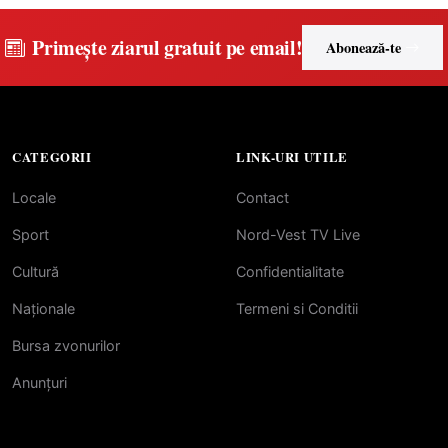
medicamente esențiale
Primește ziarul gratuit pe email!
Abonează-te
CATEGORII
LINK-URI UTILE
Locale
Contact
Sport
Nord-Vest TV Live
Cultură
Confidentialitate
Naționale
Termeni si Conditii
Bursa zvonurilor
Anunțuri