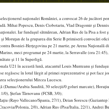
elecționerul naționalei României, a convocat 26 de jucători pen
dă. Mihai Popescu, Denis Ciobotariu, Vlad Dragomir și Dennis 
naționalei. Iar fundașul sătmărean, Adrian Rus de la Pisa a fost ș
n și Moruțan de la gruparea din Serie B primiseră convocări ofici
contra Bosniei-Herțegovina pe 21 martie, pe Arena Națională di
 Marino, meci programat pe 24 martie, la Serravalle (ora 21:45),
nătate și 11 în Superligă.
onala U21 în această lună, atacantul Louis Munteanu și fundașul
e regăsesc în lotul lărgit al primei reprezentative și pot face j
itarea selecționerului Mircea Lucescu.
iță (Damac/Arabia Saudită, 30 selecții/0 goluri marcate), Horaț
 11/0), Ștefan Târnovanu (FCSB, 3/0);
ațiu (Rayo Vallecano/Spania, 27/1), Deian Sorescu (Gaziantep 
Cracovia/Polonia, 2/0), Adrian Rus (Pisa/Italia, 22/1), Andrei B