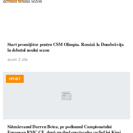
Start promițător pentru CSM Olimpia. Remiză la Dumbrăvița
în debutul noului sezon
acum 3 zile
SPORT
Sătmăreanul Darren Betea, pe podiumul Campionatului
European RMC CE, după un duel spectaculos cu fiul lui Kimi