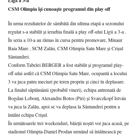
Liga a 3-a
CSM Olimpia își cunoaște programul din play off
În urma rezultatelor de sâmbătă din ultima etapă a sezonului
regulat s-a stabilit și ierarhia finală a play off-ului Ligii a 3-a .
În seria a 10-a au rămas în cursa pentru promovare, Minaur
Baia Mare , SCM Zalău, CSM Olimpia Satu Mare și Crișul
Sântandrei.
Conform Tabelei BERGER a fost stabilit și programul play-
off-ului astfel că CSM Olimpia Satu Mare, ocupantă a locului
3 va juca patru meciuri pe teren propriu și cinci în deplasare.
La finalul săptămânii (probabil vineri), echipa antrenată de
Bogdan Lobonț, Alexandru Botos (Piri) și Svarczkopf István
va juca la Zalău, apoi se va deplasa la Sântandrei pentru a
întâlni echipa Crișul.
În următoarele trei weekenduri, băieții noștri vor juca acasă, pe
stadionul Olimpia-Daniel Prodan urmând să întâlnească pe