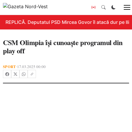
REPLICĂ. Deputatul PSD Mircea Govor îl atacă dur pe Ilie B
CSM Olimpia își cunoaște programul din
play off
SPORT
17.03.2025 00:00
•