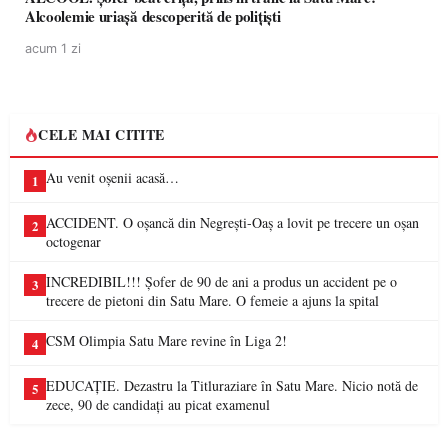
Alcoolemie uriașă descoperită de polițiști
acum 1 zi
CELE MAI CITITE
Au venit oșenii acasă…
1
ACCIDENT. O oșancă din Negrești-Oaș a lovit pe trecere un oșan
2
octogenar
INCREDIBIL!!! Șofer de 90 de ani a produs un accident pe o
3
trecere de pietoni din Satu Mare. O femeie a ajuns la spital
CSM Olimpia Satu Mare revine în Liga 2!
4
EDUCAȚIE. Dezastru la Titluraziare în Satu Mare. Nicio notă de
5
zece, 90 de candidați au picat examenul