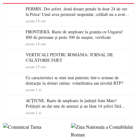
PERMIS. Doi șoferi, două dosare penale în doar 24 de ore
la Petea! Unul avea permisul suspendat, celălalt nu a avut
niciodată permis
acum 14 ore
FRONTIERĂ. Razie de amploare la granița cu Ungaria!
800 de persoane și peste 300 de mașini, verificate
acum 14 ore
VERTICALI PENTRU ROMÂNIA: JURNAL DE
CĂLĂTORIE FIJET
acum 15 ore
Ce caracteristici se simt mai puternic într-o sesiune de
distracție la sloturi online: volatilitatea sau nivelul RTP?
acum 1 zi
ACȚIUNE. Razie de amploare în județul Satu Mare!
Polițiștii au dat sute de amenzi și au lăsat 14 șoferi fără
permis într-o singură zi
acum 1 zi