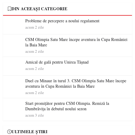
DIN ACEEAȘI CATEGORIE
Probleme de percepere a noului regulament
acum 2 zile
CSM Olimpia Satu Mare începe aventura în Cupa României
la Baia Mare
acum 2 zile
Amical de gală pentru Unirea Tășnad
acum 2 zile
Duel cu Minaur în turul 3. CSM Olimpia Satu Mare începe
aventura în Cupa României la Baia Mare
acum 2 zile
Start promițător pentru CSM Olimpia. Remiză la
Dumbrăvița în debutul noului sezon
acum 3 zile
ULTIMELE ȘTIRI