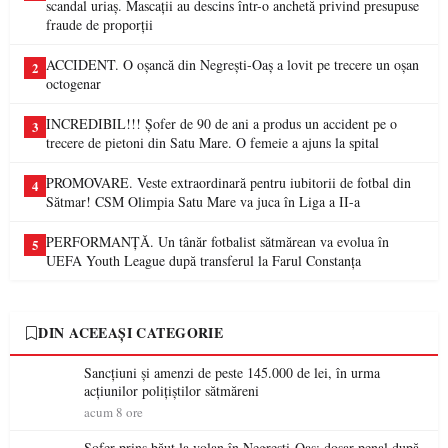
scandal uriaș. Mascații au descins într-o anchetă privind presupuse
fraude de proporții
ACCIDENT. O oșancă din Negrești-Oaș a lovit pe trecere un oșan
2
octogenar
INCREDIBIL!!! Șofer de 90 de ani a produs un accident pe o
3
trecere de pietoni din Satu Mare. O femeie a ajuns la spital
PROMOVARE. Veste extraordinară pentru iubitorii de fotbal din
4
Sătmar! CSM Olimpia Satu Mare va juca în Liga a II-a
PERFORMANȚĂ. Un tânăr fotbalist sătmărean va evolua în
5
UEFA Youth League după transferul la Farul Constanța
DIN ACEEAȘI CATEGORIE
Sancțiuni și amenzi de peste 145.000 de lei, în urma
acțiunilor polițiștilor sătmăreni
acum 8 ore
Șofer prins băut la volan în Negrești-Oaș: dosar penal după