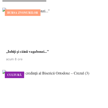
BURSA ZVONURILOR
,,Iubiți și câinii vagabonzi...”
acum 8 ore
CULTURĂ