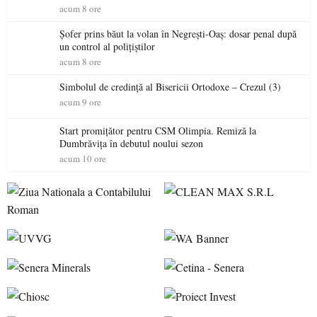
acum 8 ore
Șofer prins băut la volan în Negrești-Oaș: dosar penal după
un control al polițiștilor
acum 8 ore
Simbolul de credinţă al Bisericii Ortodoxe – Crezul (3)
acum 9 ore
Start promițător pentru CSM Olimpia. Remiză la
Dumbrăvița în debutul noului sezon
acum 10 ore