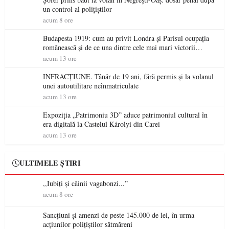
un control al polițiștilor
acum 8 ore
Budapesta 1919: cum au privit Londra și Parisul ocupația
românească și de ce una dintre cele mai mari victorii
militare ale României a devenit o controversă diplomatică
acum 13 ore
europeană ( partea a II-a)
INFRACȚIUNE. Tânăr de 19 ani, fără permis și la volanul
unei autoutilitare neînmatriculate
acum 13 ore
Expoziția „Patrimoniu 3D” aduce patrimoniul cultural în
era digitală la Castelul Károlyi din Carei
acum 13 ore
ULTIMELE ȘTIRI
,,Iubiți și câinii vagabonzi...”
acum 8 ore
Sancțiuni și amenzi de peste 145.000 de lei, în urma
acțiunilor polițiștilor sătmăreni