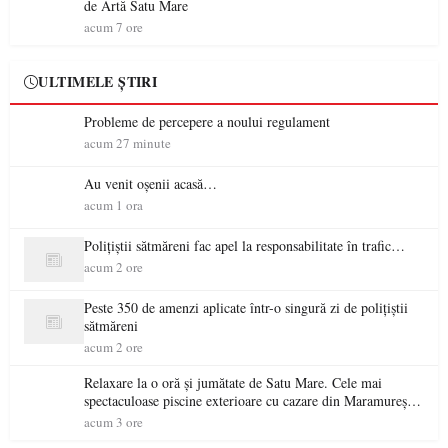
de Artă Satu Mare
acum 7 ore
ULTIMELE ȘTIRI
Probleme de percepere a noului regulament
acum 27 minute
Au venit oșenii acasă…
acum 1 ora
Polițiștii sătmăreni fac apel la responsabilitate în trafic…
acum 2 ore
Peste 350 de amenzi aplicate într-o singură zi de polițiștii
sătmăreni
acum 2 ore
Relaxare la o oră și jumătate de Satu Mare. Cele mai
spectaculoase piscine exterioare cu cazare din Maramureș,
ideale pentru o escapadă de vară
acum 3 ore