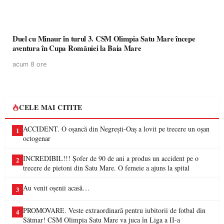
Duel cu Minaur în turul 3. CSM Olimpia Satu Mare începe
aventura în Cupa României la Baia Mare
acum 8 ore
CELE MAI CITITE
ACCIDENT. O oșancă din Negrești-Oaș a lovit pe trecere un oșan
1
octogenar
INCREDIBIL!!! Șofer de 90 de ani a produs un accident pe o
2
trecere de pietoni din Satu Mare. O femeie a ajuns la spital
Au venit oșenii acasă…
3
PROMOVARE. Veste extraordinară pentru iubitorii de fotbal din
4
Sătmar! CSM Olimpia Satu Mare va juca în Liga a II-a