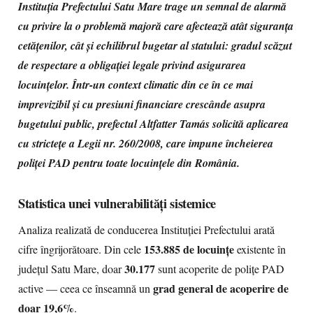
Instituția Prefectului Satu Mare trage un semnal de alarmă
cu privire la o problemă majoră care afectează atât siguranța
cetățenilor, cât și echilibrul bugetar al statului: gradul scăzut
de respectare a obligației legale privind asigurarea
locuințelor. Într-un context climatic din ce în ce mai
imprevizibil și cu presiuni financiare crescânde asupra
bugetului public, prefectul Altfatter Tamás solicită aplicarea
cu strictețe a Legii nr. 260/2008, care impune încheierea
poliței PAD pentru toate locuințele din România.
Statistica unei vulnerabilități sistemice
Analiza realizată de conducerea Instituției Prefectului arată
153.885 de locuințe
cifre îngrijorătoare. Din cele
existente în
30.177
județul Satu Mare, doar
sunt acoperite de polițe PAD
grad general de acoperire de
active — ceea ce înseamnă un
doar 19,6%
.