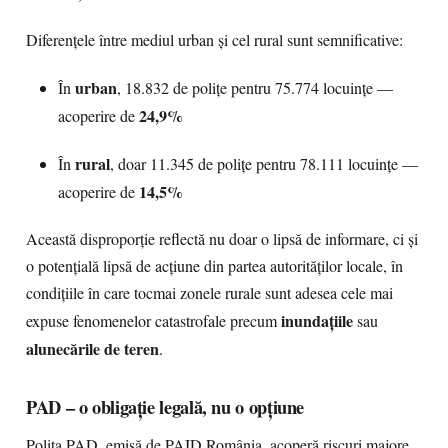
Diferențele între mediul urban și cel rural sunt semnificative:
urban
În
, 18.832 de polițe pentru 75.774 locuințe —
24,9%
acoperire de
rural
În
, doar 11.345 de polițe pentru 78.111 locuințe —
14,5%
acoperire de
Această disproporție reflectă nu doar o lipsă de informare, ci și
o potențială lipsă de acțiune din partea autorităților locale, în
condițiile în care tocmai zonele rurale sunt adesea cele mai
inundațiile
expuse fenomenelor catastrofale precum
sau
alunecările de teren
.
PAD – o obligație legală, nu o opțiune
Polița PAD, emisă de PAID România, acoperă riscuri majore