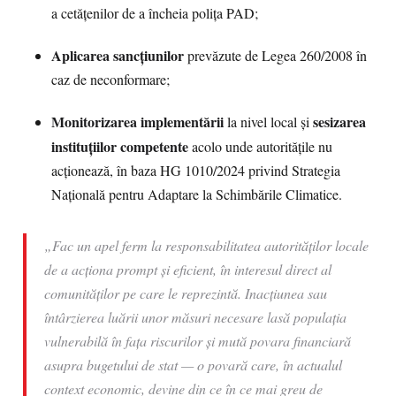
a cetățenilor de a încheia polița PAD;
Aplicarea sancțiunilor
prevăzute de Legea 260/2008 în
caz de neconformare;
Monitorizarea implementării
sesizarea
la nivel local și
instituțiilor competente
acolo unde autoritățile nu
acționează, în baza HG 1010/2024 privind Strategia
Națională pentru Adaptare la Schimbările Climatice.
„Fac un apel ferm la responsabilitatea autorităților locale
de a acționa prompt și eficient, în interesul direct al
comunităților pe care le reprezintă. Inacțiunea sau
întârzierea luării unor măsuri necesare lasă populația
vulnerabilă în fața riscurilor și mută povara financiară
asupra bugetului de stat — o povară care, în actualul
context economic, devine din ce în ce mai greu de