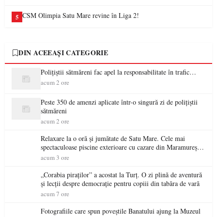
CSM Olimpia Satu Mare revine în Liga 2!
5
DIN ACEEAȘI CATEGORIE
Polițiștii sătmăreni fac apel la responsabilitate în trafic…
acum 2 ore
Peste 350 de amenzi aplicate într-o singură zi de polițiștii
sătmăreni
acum 2 ore
Relaxare la o oră și jumătate de Satu Mare. Cele mai
spectaculoase piscine exterioare cu cazare din Maramureș,
ideale pentru o escapadă de vară
acum 3 ore
„Corabia piraților” a acostat la Turț. O zi plină de aventură
și lecții despre democrație pentru copiii din tabăra de vară
acum 7 ore
Fotografiile care spun poveștile Banatului ajung la Muzeul