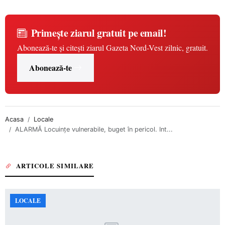
Primește ziarul gratuit pe email!
Abonează-te și citești ziarul Gazeta Nord-Vest zilnic, gratuit.
Abonează-te
Acasa
Locale
ALARMĂ Locuințe vulnerabile, buget în pericol. Int...
ARTICOLE SIMILARE
LOCALE