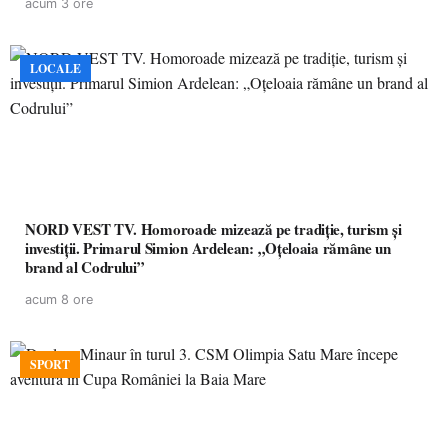
acum 3 ore
LOCALE
NORD VEST TV. Homoroade mizează pe tradiție, turism și
investiții. Primarul Simion Ardelean: „Oțeloaia rămâne un
brand al Codrului”
acum 8 ore
SPORT