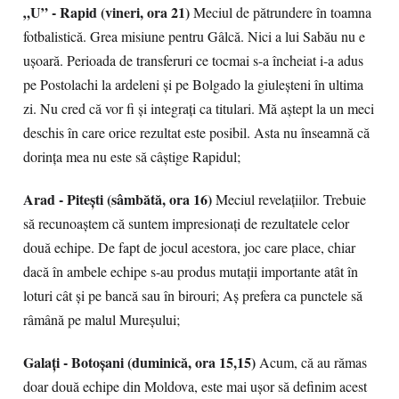
„U” - Rapid (vineri, ora 21)
Meciul de pătrundere în toamna
fotbalistică. Grea misiune pentru Gâlcă. Nici a lui Sabău nu e
ușoară. Perioada de transferuri ce tocmai s-a încheiat i-a adus
pe Postolachi la ardeleni și pe Bolgado la giuleșteni în ultima
zi. Nu cred că vor fi și integrați ca titulari. Mă aștept la un meci
deschis în care orice rezultat este posibil. Asta nu înseamnă că
dorința mea nu este să câștige Rapidul;
Arad - Pitești (sâmbătă, ora 16)
Meciul revelațiilor. Trebuie
să recunoaștem că suntem impresionați de rezultatele celor
două echipe. De fapt de jocul acestora, joc care place, chiar
dacă în ambele echipe s-au produs mutații importante atât în
loturi cât și pe bancă sau în birouri; Aș prefera ca punctele să
râmână pe malul Mureșului;
Galați - Botoșani (duminică, ora 15,15)
Acum, că au rămas
doar două echipe din Moldova, este mai ușor să definim acest