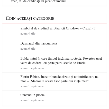
zece, 90 de candidați au picat examenul
DIN ACEEAȘI CATEGORIE
Simbolul de credinţă al Bisericii Ortodoxe – Crezul (3)
acum 4 zile
Dușmanul din nanounivers
acum 6 zile
Bolda, satul în care timpul încă mai șoptește. Povestea unei
vetre de codreni cu peste patru secole de istorie
acum 1 saptamana
Florin Fabian, între tribunele căzute și amintirile care nu
mor – „Stadionul acesta face parte din viața mea”
acum 1 saptamana
Cântând în ploaie
acum 1 saptamana