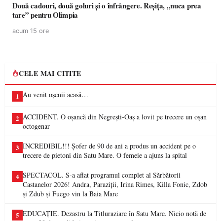
Două cadouri, două goluri și o înfrângere. Reșița, „nuca prea
tare” pentru Olimpia
acum 15 ore
CELE MAI CITITE
Au venit oșenii acasă…
1
ACCIDENT. O oșancă din Negrești-Oaș a lovit pe trecere un oșan
2
octogenar
INCREDIBIL!!! Șofer de 90 de ani a produs un accident pe o
3
trecere de pietoni din Satu Mare. O femeie a ajuns la spital
SPECTACOL. S-a aflat programul complet al Sărbătorii
4
Castanelor 2026! Andra, Paraziții, Irina Rimes, Killa Fonic, Zdob
și Zdub și Fuego vin la Baia Mare
EDUCAȚIE. Dezastru la Titluraziare în Satu Mare. Nicio notă de
5