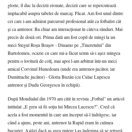
glorie, îl duc la decizii eronate, decizii care se repercutează
implacabil asupra tabelei de marcaj. Păcat. Am fost unul dintre
cei care i-am admirat parcursul profesional atât ca fotbalist cât
și ca antrenor. Ba chiar am interacționat în câteva rânduri. Mai
precis de două ori. Prima dată am fost copil de mingi la un
meci Stegul Roșu Brașov - Dinamo pe „Tineretului” din
Bartolomeu, ocazie cu care mi-a făcut semn să-i așez mingea
pentru o lovitură de colț, mai apoi l-am arbitrat într-un meci
amical Corvinul Hunedoara (unde era antrenor-jucător, iar
Dumitrache jucător) - Gloria Buzău (cu Culae Lupescu
antrenor și Dudu Georgescu în echipă).
După Mondialul din 1970 am citit în revista „Fotbal” un articol
intitulat „E greu să fii soția lui Mircea Lucescu?”. Cred că
acela a fost momentul în care am început să-l îndrăgesc, iar
când a ajuns, peste ani, antrenor la Rapid eram în culmea
bucuriei. Astăzi dacă aș avea putere l-aș îndemna să se retragă.