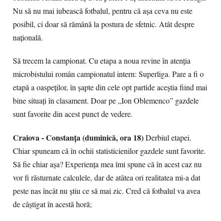
Nu să nu mai iubească fotbalul, pentru că așa ceva nu este
posibil, ci doar să rămână la postura de sfetnic. Atât despre
națională.
Să trecem la campionat. Cu etapa a noua revine în atenția
microbistului român campionatul intern: Superliga. Pare a fi o
etapă a oaspeților, în șapte din cele opt partide aceștia fiind mai
bine situați în clasament. Doar pe „Ion Oblemenco” gazdele
sunt favorite din acest punct de vedere.
Craiova - Constanța (duminică, ora 18)
Derbiul etapei.
Chiar spuneam că în ochii statisticienilor gazdele sunt favorite.
Să fie chiar așa? Experiența mea îmi spune că în acest caz nu
vor fi răsturnate calculele, dar de atâtea ori realitatea mi-a dat
peste nas încât nu știu ce să mai zic. Cred că fotbalul va avea
de câștigat în acestă horă;