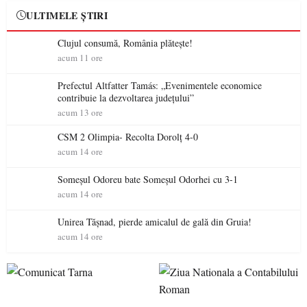
ULTIMELE ȘTIRI
Clujul consumă, România plătește!
acum 11 ore
Prefectul Altfatter Tamás: „Evenimentele economice
contribuie la dezvoltarea județului”
acum 13 ore
CSM 2 Olimpia- Recolta Dorolț 4-0
acum 14 ore
Someșul Odoreu bate Someșul Odorhei cu 3-1
acum 14 ore
Unirea Tășnad, pierde amicalul de gală din Gruia!
acum 14 ore