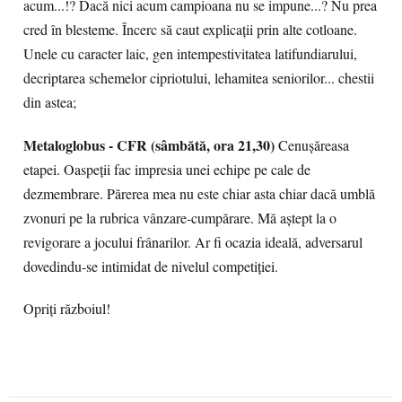
acum...!? Dacă nici acum campioana nu se impune...? Nu prea
cred în blesteme. Încerc să caut explicații prin alte cotloane.
Unele cu caracter laic, gen intempestivitatea latifundiarului,
decriptarea schemelor cipriotului, lehamitea seniorilor... chestii
din astea;
Metaloglobus - CFR (sâmbătă, ora 21,30)
Cenușăreasa
etapei. Oaspeții fac impresia unei echipe pe cale de
dezmembrare. Părerea mea nu este chiar asta chiar dacă umblă
zvonuri pe la rubrica vânzare-cumpărare. Mă aștept la o
revigorare a jocului frânarilor. Ar fi ocazia ideală, adversarul
dovedindu-se intimidat de nivelul competiției.
Opriți războiul!