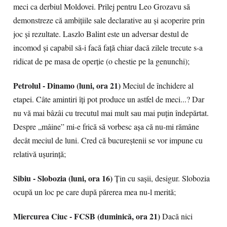
meci ca derbiul Moldovei. Prilej pentru Leo Grozavu să
demonstreze că ambițiile sale declarative au și acoperire prin
joc și rezultate. Laszlo Balint este un adversar destul de
incomod și capabil să-i facă față chiar dacă zilele trecute s-a
ridicat de pe masa de operție (o chestie pe la genunchi);
Petrolul - Dinamo (luni, ora 21)
Meciul de închidere al
etapei. Câte amintiri îți pot produce un astfel de meci...? Dar
nu vă mai bâzâi cu trecutul mai mult sau mai puțin îndepărtat.
Despre „mâine” mi-e frică să vorbesc așa că nu-mi rămâne
decât meciul de luni. Cred că bucureștenii se vor impune cu
relativă ușurință;
Sibiu - Slobozia (luni, ora 16)
Țin cu sașii, desigur. Slobozia
ocupă un loc pe care după părerea mea nu-l merită;
Miercurea Ciuc - FCSB (duminică, ora 21)
Dacă nici