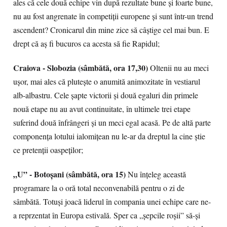
ales că cele două echipe vin după rezultate bune și foarte bune,
nu au fost angrenate în competiții europene și sunt într-un trend
ascendent? Cronicarul din mine zice să câștige cel mai bun. E
drept că aș fi bucuros ca acesta să fie Rapidul;
Craiova - Slobozia (sâmbătă, ora 17,30)
Oltenii nu au meci
ușor, mai ales că plutește o anumită animozitate în vestiarul
alb-albastru. Cele șapte victorii și două egaluri din primele
nouă etape nu au avut continuitate, în ultimele trei etape
suferind două înfrângeri și un meci egal acasă. Pe de altă parte
componența lotului ialomițean nu le-ar da dreptul la cine știe
ce pretenții oaspeților;
„U” - Botoșani (sâmbătă, ora 15)
Nu înțeleg această
programare la o oră total neconvenabilă pentru o zi de
sâmbătă. Totuși joacă liderul în compania unei echipe care ne-
a reprzentat în Europa estivală. Sper ca „șepcile roșii” să-și