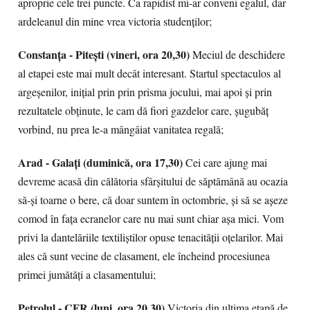
aproprie cele trei puncte. Ca rapidist mi-ar conveni egalul, dar
ardeleanul din mine vrea victoria studenților;
Constanța - Pitești (vineri, ora 20,30)
Meciul de deschidere
al etapei este mai mult decât interesant. Startul spectaculos al
argeșenilor, inițial prin prin prisma jocului, mai apoi și prin
rezultatele obținute, le cam dă fiori gazdelor care, șugubăț
vorbind, nu prea le-a mângâiat vanitatea regală;
Arad - Galați (duminică, ora 17,30)
Cei care ajung mai
devreme acasă din călătoria sfârșitului de săptămână au ocazia
să-și toarne o bere, că doar suntem în octombrie, și să se așeze
comod în fața ecranelor care nu mai sunt chiar așa mici. Vom
privi la dantelăriile textiliștilor opuse tenacității oțelarilor. Mai
ales că sunt vecine de clasament, ele încheind procesiunea
primei jumătăți a clasamentului;
Petrolul - CFR (luni, ora 20,30)
Victoria din ultima etapă de