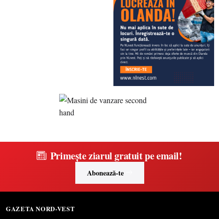
Primește ziarul gratuit pe email!
Abonează-te
GAZETA NORD-VEST