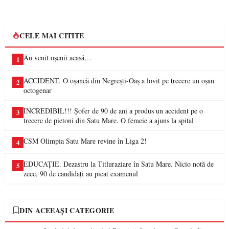
CELE MAI CITITE
Au venit oșenii acasă…
1
ACCIDENT. O oșancă din Negrești-Oaș a lovit pe trecere un oșan
2
octogenar
INCREDIBIL!!! Șofer de 90 de ani a produs un accident pe o
3
trecere de pietoni din Satu Mare. O femeie a ajuns la spital
CSM Olimpia Satu Mare revine în Liga 2!
4
EDUCAȚIE. Dezastru la Titluraziare în Satu Mare. Nicio notă de
5
zece, 90 de candidați au picat examenul
DIN ACEEAȘI CATEGORIE