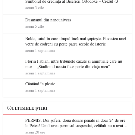
Simbolul de credinţă al Bisericii Ortodoxe – Crezul (3)
acum 3 zile
Dușmanul din nanounivers
acum 5 zile
Bolda, satul în care timpul încă mai șoptește. Povestea unei
vetre de codreni cu peste patru secole de istorie
acum 1 saptamana
Florin Fabian, între tribunele căzute și amintirile care nu
mor – „Stadionul acesta face parte din viața mea”
acum 1 saptamana
Cântând în ploaie
acum 1 saptamana
ULTIMELE ȘTIRI
PERMIS. Doi șoferi, două dosare penale în doar 24 de ore
la Petea! Unul avea permisul suspendat, celălalt nu a avut
niciodată permis
acum 20 ore