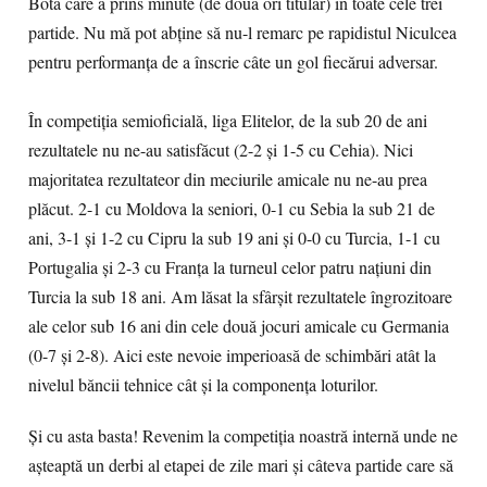
Bota care a prins minute (de două ori titular) în toate cele trei
partide. Nu mă pot abține să nu-l remarc pe rapidistul Niculcea
pentru performanța de a înscrie câte un gol fiecărui adversar.
În competiția semioficială, liga Elitelor, de la sub 20 de ani
rezultatele nu ne-au satisfăcut (2-2 și 1-5 cu Cehia). Nici
majoritatea rezultateor din meciurile amicale nu ne-au prea
plăcut. 2-1 cu Moldova la seniori, 0-1 cu Sebia la sub 21 de
ani, 3-1 și 1-2 cu Cipru la sub 19 ani și 0-0 cu Turcia, 1-1 cu
Portugalia și 2-3 cu Franța la turneul celor patru națiuni din
Turcia la sub 18 ani. Am lăsat la sfârșit rezultatele îngrozitoare
ale celor sub 16 ani din cele două jocuri amicale cu Germania
(0-7 și 2-8). Aici este nevoie imperioasă de schimbări atât la
nivelul băncii tehnice cât și la componența loturilor.
Și cu asta basta! Revenim la competiția noastră internă unde ne
așteaptă un derbi al etapei de zile mari și câteva partide care să