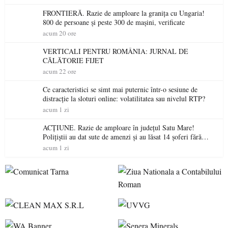
FRONTIERĂ. Razie de amploare la granița cu Ungaria!
800 de persoane și peste 300 de mașini, verificate
acum 20 ore
VERTICALI PENTRU ROMÂNIA: JURNAL DE
CĂLĂTORIE FIJET
acum 22 ore
Ce caracteristici se simt mai puternic într-o sesiune de
distracție la sloturi online: volatilitatea sau nivelul RTP?
acum 1 zi
ACȚIUNE. Razie de amploare în județul Satu Mare!
Polițiștii au dat sute de amenzi și au lăsat 14 șoferi fără
permis într-o singură zi
acum 1 zi