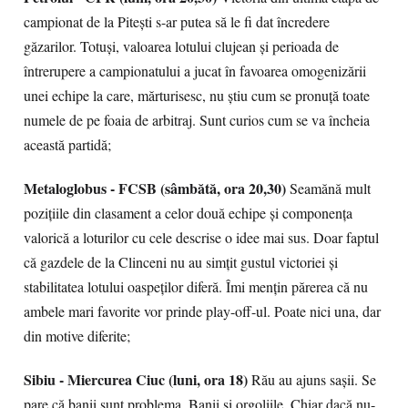
campionat de la Pitești s-ar putea să le fi dat încredere
găzarilor. Totuși, valoarea lotului clujean și perioada de
întrerupere a campionatului a jucat în favoarea omogenizării
unei echipe la care, mărturisesc, nu știu cum se pronuță toate
numele de pe foaia de arbitraj. Sunt curios cum se va încheia
această partidă;
Metaloglobus - FCSB (sâmbătă, ora 20,30)
Seamănă mult
pozițiile din clasament a celor două echipe și componența
valorică a loturilor cu cele descrise o idee mai sus. Doar faptul
că gazdele de la Clinceni nu au simțit gustul victoriei și
stabilitatea lotului oaspeților diferă. Îmi mențin părerea că nu
ambele mari favorite vor prinde play-off-ul. Poate nici una, dar
din motive diferite;
Sibiu - Miercurea Ciuc (luni, ora 18)
Rău au ajuns sașii. Se
pare că banii sunt problema. Banii și orgoliile. Chiar dacă nu-