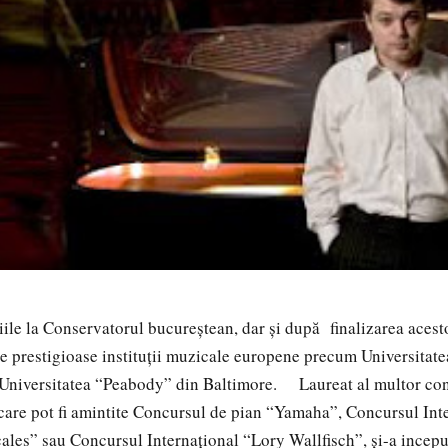
iile la Conservatorul bucureștean, dar și după finalizarea acesto
lte prestigioase instituții muzicale europene precum Universita
 Universitatea “Peabody” din Baltimore. Laureat al multor co
 care pot fi amintite Concursul de pian “Yamaha”, Concursul Int
les” sau Concursul Internațional “Lory Wallfisch”, și-a incepu