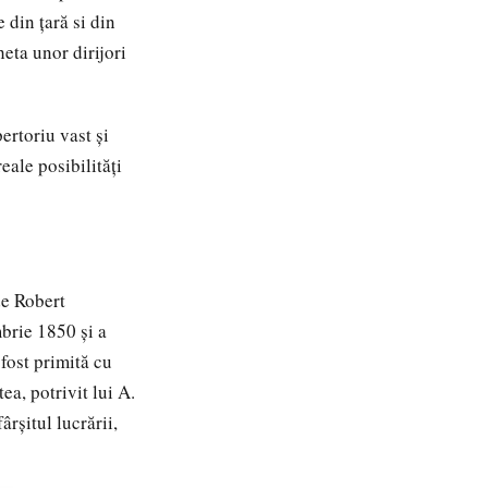
 din țară si din
heta unor dirijori
ertoriu vast și
eale posibilități
de
Robert
brie 1850 și a
 fost primită cu
ea, potrivit lui A.
rșitul lucrării,