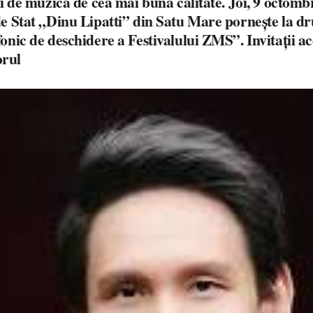
i de muzica de cea mai bună calitate. Joi, 9 octombr
e Stat „Dinu Lipatti” din Satu Mare pornește la d
nic de deschidere a Festivalului ZMS”. Invitații ac
orul