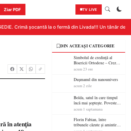
Ziar PDF
TV LIVE
E. Crimă șocantă la o fermă din Livada!!! Un tânăr de 18 an
DIN ACEEAȘI CATEGORIE
Simbolul de credinţă al
Bisericii Ortodoxe – Crezul
(3)
acum 23 ore
Dușmanul din nanounivers
acum 2 zile
Bolda, satul în care timpul
încă mai șoptește. Povestea
unei vetre de codreni cu
acum 1 saptamana
peste patru secole de istorie
Florin Fabian, între
ă în atenția
tribunele căzute și amintirile
care nu mor – „Stadionul