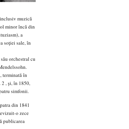
 inclusiv muzică
ol minor încă din
ntuziasm),
a
 soției sale, în
său orchestral cu
 Mendelssohn
.
, terminată în
. 2
, și, în 1850,
patru simfonii.
patra din 1841
revizuit-o zece
pă publicarea