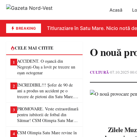
Acasă
Lo
IE. Dezastru la Titluraziare în Satu Mare. Nicio notă de z
BREAKING
O nouă pr
CELE MAI CITITE
ACCIDENT. O oșancă din
1
Negrești-Oaș a lovit pe trecere un
CULTURĂ
07.10.2025 00:
•
oșan octogenar
INCREDIBIL!!! Șofer de 90 de
2
ani a produs un accident pe o
trecere de pietoni din Satu Mare. O
femeie a ajuns la spital
PROMOVARE. Veste extraordinară
3
pentru iubitorii de fotbal din
Sătmar! CSM Olimpia Satu Mare
va juca în Liga a II-a
Zilele Muzica
CSM Olimpia Satu Mare revine în
4