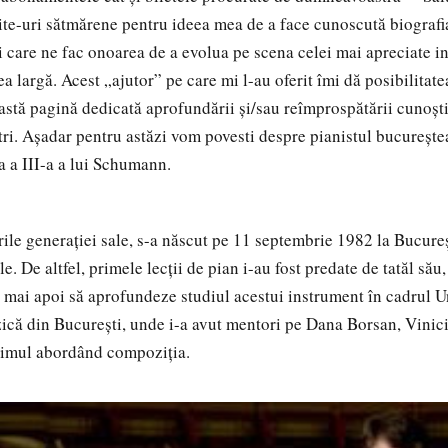
ite-uri sătmărene pentru ideea mea de a face cunoscută biografia
 care ne fac onoarea de a evolua pe scena celei mai apreciate ins
 largă. Acest „ajutor” pe care mi l-au oferit îmi dă posibilitatea
astă pagină dedicată aprofundării și/sau reîmprospătării cunoșt
oștri. Așadar pentru astăzi vom povesti despre pianistul bucureșt
a a III-a a lui Schumann.
ile generației sale, s-a născut pe 11 septembrie 1982 la Bucureșt
le. De altfel, primele lecții de pian i-au fost predate de tatăl său
a mai apoi să aprofundeze studiul acestui instrument în cadrul Un
ică din București, unde i-a avut mentori pe Dana Borsan, Vinic
timul abordând compoziția.