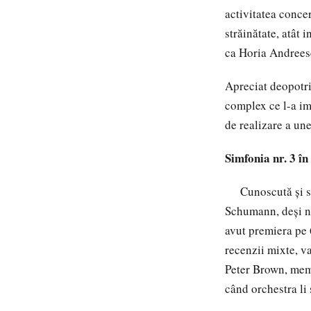
activitatea conce
străinătate, atât 
ca Horia Andreesc
Apreciat deopotriv
complex ce l-a im
de realizare a une
Simfonia
nr. 3
în
Cunoscută și s
Schumann
, deși 
avut premiera pe 
recenzii mixte, va
Peter Brown, membr
când orchestra li 