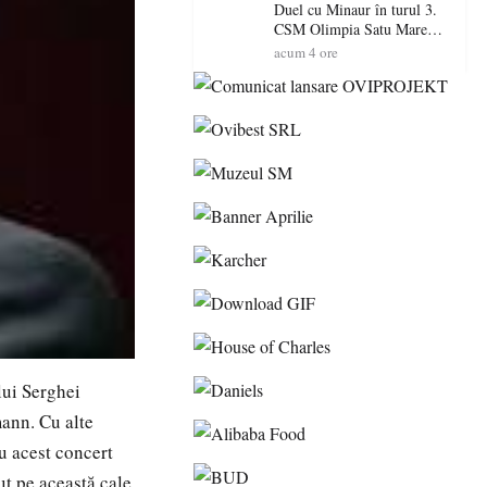
„Oțeloaia rămâne un brand
Duel cu Minaur în turul 3.
al Codrului”
CSM Olimpia Satu Mare
începe aventura în Cupa
acum 4 ore
României la Baia Mare
lui Serghei
ann. Cu alte
ru acest concert
t pe această cale