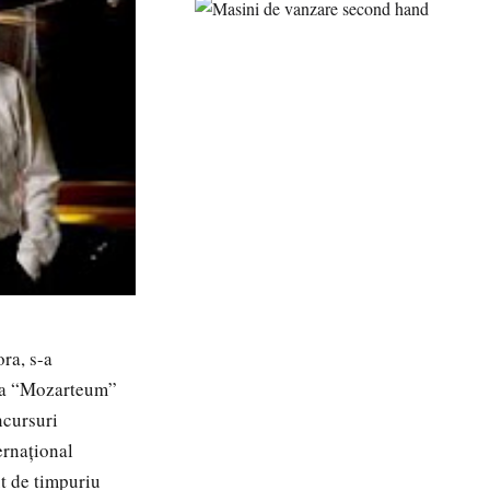
ra, s-a
tea “Mozarteum”
ncursuri
ernațional
t de timpuriu