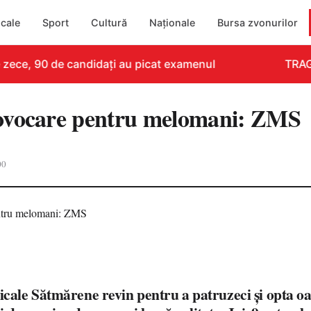
cale
Sport
Cultură
Naționale
Bursa zvonurilor
ece, 90 de candidați au picat examenul
TRAGEDI
ovocare pentru melomani: ZMS
00
le Sătmărene revin pentru a patruzeci și opta oar