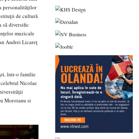
 personalităților
tituții de cultură
 să diversific
ințelor muzicale
ean Andrei Licareț
i, într-o familie
, celebrul Nicolae
iversității
iu Moroianu si