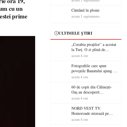
ie ora 19,
acum 1 saptamana
acesta face parte din viața
rum cu un
mea”
Cântând în ploaie
estei prime
acum 1 saptamana
ULTIMELE ȘTIRI
„Corabia piraților” a acostat
la Turț. O zi plină de
aventură și lecții despre
acum 4 ore
democrație pentru copiii din
tabăra de vară
Fotografiile care spun
poveștile Banatului ajung la
Muzeul de Artă Satu Mare
acum 4 ore
60 de copii din Călinești-
Oaș au descoperit
patrimoniul local la Casa
acum 4 ore
Muzeu „Iacob Mărcuț”
NORD VEST TV.
Homoroade mizează pe
tradiție, turism și investiții.
acum 4 ore
Primarul Simion Ardelean: