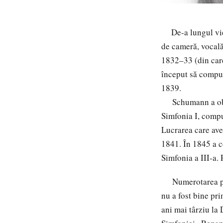
De-a lungul vieți
de cameră, vocală
1832–33 (din care
început să compun
1839.
Schumann a obțin
Simfonia I
, compu
Lucrarea care avea
1841. În 1845 a c
Simfonia a III-a.
Numerotarea publ
nu a fost bine pr
ani mai târziu la