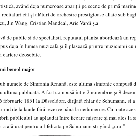
rtistică, având deja numeroase apariții pe scene de primă mărime
in recitaluri cât și alături de orchestre prestigioase aflate sub bag
u, Jin Wang, Cristian Mandeal, Arie Vardi ș.a.
ă de public și de specialiști, reputatul pianist abordează un rep
pus deja în lumea muzicală și îl plasează printre muzicienii cu r
i cariere deosebite.
mi
bemol
major
ub numele de Simfonia
Renană
, este ultima simfonie compusă 
nu ultima publicată. A fost compusă între 2 noiembrie și 9 decem
6 februarie 1851 la
Düsseldorf
, dirijată chiar de Schumann,
și a
riind de la laude fără rezerve până la nedumerire. Cu toate acest
ii publicului au aplaudat între fiecare mișcare și mai ales la sfâ
s-a alăturat pentru a-l felicita pe Schumann strigând „ura!”.