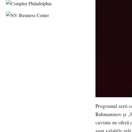
Programul serii c
Rahmaninov și „S
cuvinte ne oferă o
sunt valabile atâ