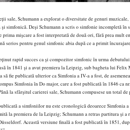
i sale, Schumann a explorat o diversitate de genuri muzicale,
 și simfonică. Deși Schumann a scris o simfonie incompletă în s
 prima mișcare a fost interpretată de două ori, fără prea mult e
ă serios pentru genul simfonic abia după ce a primit încurajarea
ut rapid succes ca și compozitor simfonic în urma debutului 
să în 1841 și a avut premiera la Leipzig, sub bagheta lui
Felix
 să fie publicată ulterior ca
Simfonia a IV-a
a fost, de asemenea
ompus Simfonia în Do major, care a fost publicată în 1846 ca
nr
 Până la sfârșitul carierei sale, Schumann compusese un total de 
icată a simfoniilor nu este cronologică deoarece Simfonia a 
imită la premiera de
la Leipzig
; Schumann a retras partitura și a 
 Düsseldorf. Această versiune finală a fost publicată în 1851, du