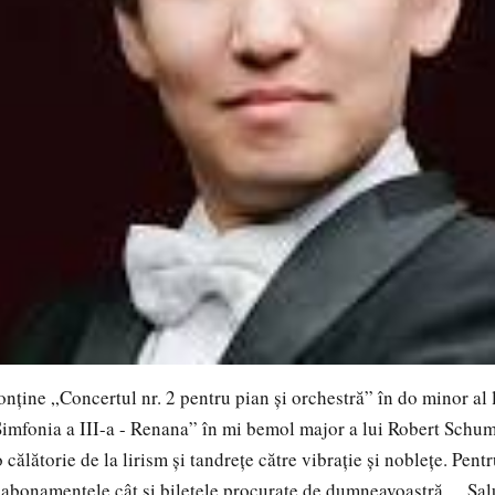
onține „Concertul nr. 2 pentru pian și orchestră” în do minor al 
imfonia a III-a - Renana” în mi bemol major a lui Robert Schum
 călătorie de la lirism și tandrețe către vibrație și noblețe. Pent
t abonamentele cât și biletele procurate de dumneavoastră Salu