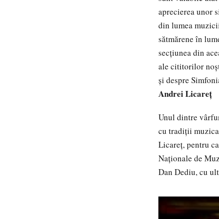
aprecierea unor s
din lumea muzicii
sătmărene în lumea
secțiunea din ace
ale cititorilor n
și despre Simfoni
Andrei Licareț
Unul dintre vârfur
cu tradiții muzica
Licareț, pentru c
Naționale de Muz
Dan Dediu, cu ul