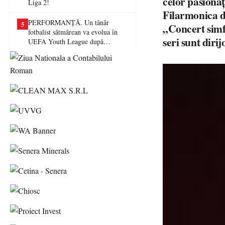
celor pasionaț
Liga 2!
Filarmonica d
PERFORMANȚĂ. Un tânăr
5
„Concert simfo
fotbalist sătmărean va evolua în
seri sunt dirij
UEFA Youth League după
transferul la Farul Constanța