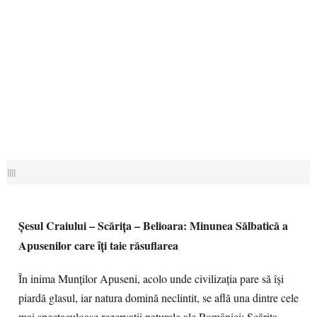
||||
Șesul Craiului – Scărița – Belioara: Minunea Sălbatică a
Apusenilor care îți taie răsuflarea
În inima Munților Apuseni, acolo unde civilizația pare să își
piardă glasul, iar natura domină neclintit, se află una dintre cele