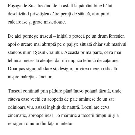
Poșaga de Sus, trecând de la asfalt la pământ bine bătut,
deschizând priveliștea către pereți de stâncă, abrupturi
calcaroase și grote misterioase.
De aici pornește traseul – inițial o potecă pe un drum forestier,
apoi o urcare mai abruptă pe o pajiște situată chiar sub masivul
stâncos numit Șesul Craiului. Această primă parte, ceva mai
tehnică, necesită atenție, dar nu implică tehnici de cățărare.
Doar pas sigur, răbdare și, desigur, privirea mereu ridicată
înspre măreția stâncilor.
Traseul continuă prin pădure până într-o poiană tăcută, unde
câteva case vechi cu acoperiș de paie amintesc de un sat
odinioară viu, astăzi înghițit de natură. Locul are ceva
cinematic, aproape ireal – o mărturie a trecerii timpului și a
retragerii omului din fața muntelui.