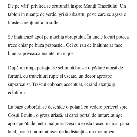
De pe vârf, privirea se scufundă înspre Munții Trascăului. Un
tablou în nuanțe de verde, gri și albastru, peste care se așază o
liniște care îți intră în suflet.
Se înaintează apoi pe muchia abruptului. În unele locuri poteca
trece chiar pe buza prăpastiei. Cei cu rău de înălțime ar face
bine să privească înainte, nu în jos.
După un timp, peisajul se schimbă brusc: o pădure atinsă de
furtuni, cu trunchiuri rupte și uscate, un decor aproape
suprarealist. Traseul coboară accentuat, cerând atenție și
echilibru.
La baza coborârii se deschide o poiană cu vedere perfectă spre
Coșul Boului, o grotă uriașă, al cărei portal de intrare atinge
aproape 60 de metri înălțime. Deși nu există traseu marcat până
la el, poate fi admirat ușor de la distanță – un monument