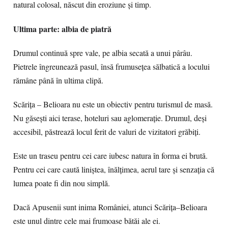
natural colosal, născut din eroziune și timp.
Ultima parte: albia de piatră
Drumul continuă spre vale, pe albia secată a unui pârâu.
Pietrele îngreunează pasul, însă frumusețea sălbatică a locului
rămâne până în ultima clipă.
Scărița – Belioara nu este un obiectiv pentru turismul de masă.
Nu găsești aici terase, hoteluri sau aglomerație. Drumul, deși
accesibil, păstrează locul ferit de valuri de vizitatori grăbiți.
Este un traseu pentru cei care iubesc natura în forma ei brută.
Pentru cei care caută liniștea, înălțimea, aerul tare și senzația că
lumea poate fi din nou simplă.
Dacă Apusenii sunt inima României, atunci Scărița–Belioara
este unul dintre cele mai frumoase bătăi ale ei.