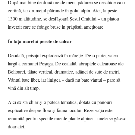
După mai bine de două ore de mers, pădurea se deschide ca o
cortină, iar drumețul pătrunde în golul alpin. Aici, la peste
1300 m altitudine, se desfășoară Șesul Craiului – un platou
înverzit care se frânge brusc în prăpăstii amețitoare.
În fața marelui perete de calcar
Deodată, peisajul explodează în măreție. De-o parte, valea
largă a comunei Poșaga. De cealaltă, abruptele calcaroase ale
Belioarei, tăiate vertical, dramatice, adânci de sute de metri.
Vântul bate liber, iar liniștea – dacă nu bate vântul – pare să
vină din alt timp.
Aici există chiar și o potecă tematică, dotată cu panouri
explicative despre flora și fauna locului. Rezervația este
renumită pentru speciile rare de plante alpine – unele se găsesc
doar aici.