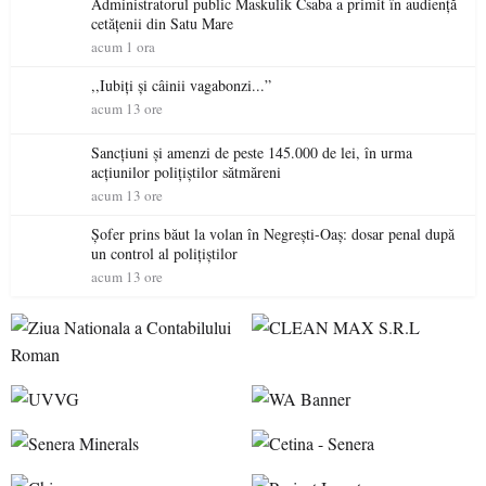
Administratorul public Maskulik Csaba a primit în audiență
cetățenii din Satu Mare
acum 1 ora
,,Iubiți și câinii vagabonzi...”
acum 13 ore
Sancțiuni și amenzi de peste 145.000 de lei, în urma
acțiunilor polițiștilor sătmăreni
acum 13 ore
Șofer prins băut la volan în Negrești-Oaș: dosar penal după
un control al polițiștilor
acum 13 ore