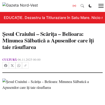
EDUCAȚIE. Dezastru la Titluraziare în Satu Mare. Nicio n
Șesul Craiului – Scărița – Belioara:
Minunea Sălbatică a Apusenilor care îți
taie răsuflarea
CULTURĂ
06.11.2025 00:00
•