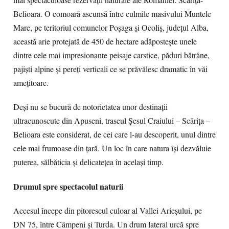
mai spectaculoase rezervații naturale ale României: Scărița-
Belioara. O comoară ascunsă între culmile masivului Muntele
Mare, pe teritoriul comunelor Poșaga și Ocoliș, județul Alba,
această arie protejată de 450 de hectare adăpostește unele
dintre cele mai impresionante peisaje carstice, păduri bătrâne,
pajiști alpine și pereți verticali ce se prăvălesc dramatic în văi
amețitoare.
Deși nu se bucură de notorietatea unor destinații
ultracunoscute din Apuseni, traseul Șesul Craiului – Scărița –
Belioara este considerat, de cei care l-au descoperit, unul dintre
cele mai frumoase din țară. Un loc în care natura își dezvăluie
puterea, sălbăticia și delicatețea în același timp.
Drumul spre spectacolul naturii
Accesul începe din pitorescul culoar al Vallei Arieșului, pe
DN 75, între Câmpeni și Turda. Un drum lateral urcă spre