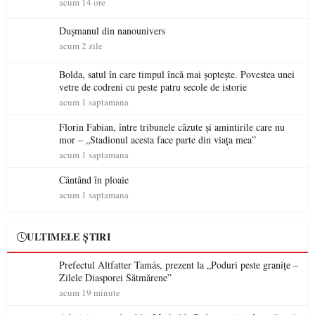
acum 14 ore
Dușmanul din nanounivers
acum 2 zile
Bolda, satul în care timpul încă mai șoptește. Povestea unei
vetre de codreni cu peste patru secole de istorie
acum 1 saptamana
Florin Fabian, între tribunele căzute și amintirile care nu
mor – „Stadionul acesta face parte din viața mea”
acum 1 saptamana
Cântând în ploaie
acum 1 saptamana
ULTIMELE ȘTIRI
Prefectul Altfatter Tamás, prezent la „Poduri peste granițe –
Zilele Diasporei Sătmărene”
acum 19 minute