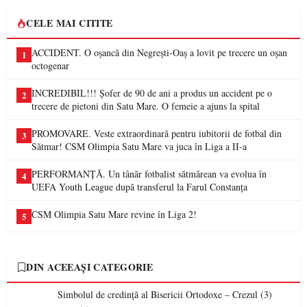
CELE MAI CITITE
ACCIDENT. O oșancă din Negrești-Oaș a lovit pe trecere un oșan
1
octogenar
INCREDIBIL!!! Șofer de 90 de ani a produs un accident pe o
2
trecere de pietoni din Satu Mare. O femeie a ajuns la spital
PROMOVARE. Veste extraordinară pentru iubitorii de fotbal din
3
Sătmar! CSM Olimpia Satu Mare va juca în Liga a II-a
PERFORMANȚĂ. Un tânăr fotbalist sătmărean va evolua în
4
UEFA Youth League după transferul la Farul Constanța
CSM Olimpia Satu Mare revine în Liga 2!
5
DIN ACEEAȘI CATEGORIE
Simbolul de credinţă al Bisericii Ortodoxe – Crezul (3)