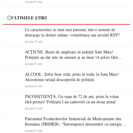
spectaculoase, premii și un jurat de renume
acum 6 ore
ULTIMELE ȘTIRI
Ce caracteristici se simt mai puternic într-o sesiune de
distracție la sloturi online: volatilitatea sau nivelul RTP?
acum 5 ore
ACȚIUNE. Razie de amploare în județul Satu Mare!
Polițiștii au dat sute de amenzi și au lăsat 14 șoferi fără
permis într-o singură zi
acum 6 ore
ALCOOL. Șofer beat criță, prins în trafic la Satu Mare!
Alcoolemie uriașă descoperită de polițiști
acum 6 ore
INCONȘTIENȚĂ. Un oșan de 72 de ani, prins la volan
fără permis! Polițiștii l-au cadorosit cu un dosar penal
acum 6 ore
Patronatul Producătorilor Industriali de Medicamente din
România (PRIMER): “Întreruperea alimentării cu energie
electrică a fabricilor de medicamente va pune în pericol
acum 6 ore