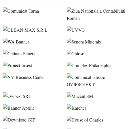
accesul pacienților la medicamente esențiale