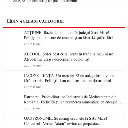
zece, 90 de candidați au picat examenul
DIN ACEEAȘI CATEGORIE
ACȚIUNE. Razie de amploare în județul Satu Mare!
Polițiștii au dat sute de amenzi și au lăsat 14 șoferi fără
permis într-o singură zi
acum 6 ore
ALCOOL. Șofer beat criță, prins în trafic la Satu Mare!
Alcoolemie uriașă descoperită de polițiști
acum 6 ore
INCONȘTIENȚĂ. Un oșan de 72 de ani, prins la volan
fără permis! Polițiștii l-au cadorosit cu un dosar penal
acum 6 ore
Patronatul Producătorilor Industriali de Medicamente din
România (PRIMER): “Întreruperea alimentării cu energie
electrică a fabricilor de medicamente va pune în pericol
acum 6 ore
accesul pacienților la medicamente esențiale
GASTRONOMIE Se încing ceaunele la Satu Mare!
Concursul „Veress Ádám” revine cu preparate