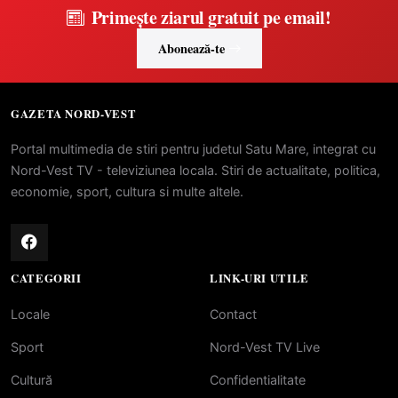
Primește ziarul gratuit pe email!
Abonează-te
GAZETA NORD-VEST
Portal multimedia de stiri pentru judetul Satu Mare, integrat cu
Nord-Vest TV - televiziunea locala. Stiri de actualitate, politica,
economie, sport, cultura si multe altele.
CATEGORII
LINK-URI UTILE
Locale
Contact
Sport
Nord-Vest TV Live
Cultură
Confidentialitate