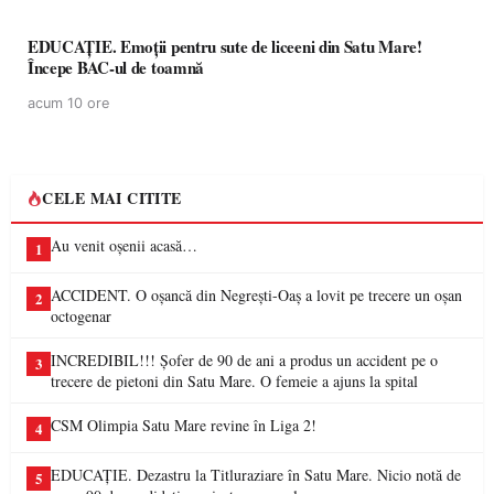
EDUCAȚIE. Emoții pentru sute de liceeni din Satu Mare!
Începe BAC-ul de toamnă
acum 10 ore
CELE MAI CITITE
Au venit oșenii acasă…
1
ACCIDENT. O oșancă din Negrești-Oaș a lovit pe trecere un oșan
2
octogenar
INCREDIBIL!!! Șofer de 90 de ani a produs un accident pe o
3
trecere de pietoni din Satu Mare. O femeie a ajuns la spital
CSM Olimpia Satu Mare revine în Liga 2!
4
EDUCAȚIE. Dezastru la Titluraziare în Satu Mare. Nicio notă de
5