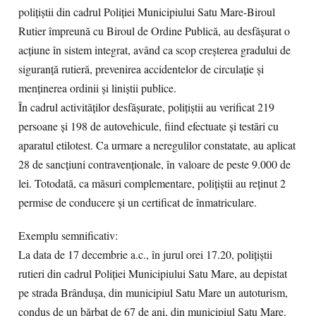
polițiștii din cadrul Poliției Municipiului Satu Mare-Biroul
Rutier împreună cu Biroul de Ordine Publică, au desfășurat o
acțiune în sistem integrat, având ca scop creșterea gradului de
siguranță rutieră, prevenirea accidentelor de circulație și
menținerea ordinii și liniștii publice.
În cadrul activităților desfășurate, polițiștii au verificat 219
persoane și 198 de autovehicule, fiind efectuate și testări cu
aparatul etilotest. Ca urmare a neregulilor constatate, au aplicat
28 de sancțiuni contravenționale, în valoare de peste 9.000 de
lei. Totodată, ca măsuri complementare, polițiștii au reținut 2
permise de conducere și un certificat de înmatriculare.
Exemplu semnificativ:
La data de 17 decembrie a.c., în jurul orei 17.20, polițiștii
rutieri din cadrul Poliției Municipiului Satu Mare, au depistat
pe strada Brândușa, din municipiul Satu Mare un autoturism,
condus de un bărbat de 67 de ani, din municipiul Satu Mare.