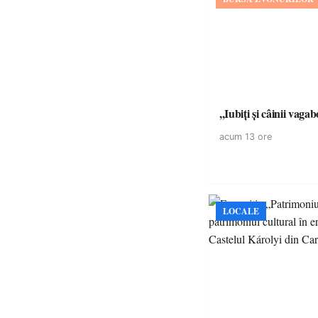
,,Iubiți și câinii vagab
acum 13 ore
LOCALE