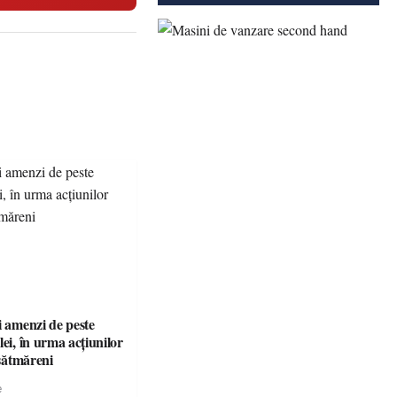
i amenzi de peste
lei, în urma acțiunilor
 sătmăreni
e