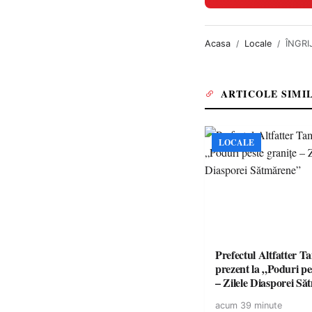
Acasa
Locale
ÎNGRIJ
ARTICOLE SIMI
LOCALE
Prefectul Altfatter T
prezent la „Poduri pe
– Zilele Diasporei S
acum 39 minute