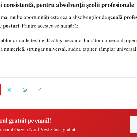
 consistentă, pentru absolvenții școlii profesionale
școală profe
 mai multe oportunități este cea a absolvenților de
e posturi
. Printre acestea se numără:
blor articole textile, lăcătuș mecanic, lucrător comercial, oper
 numerică, strungar universal, sudor, tapițer, tâmplar universal
rul gratuit pe email!
i ziarul Gazeta Nord-Vest zilnic, gratuit.