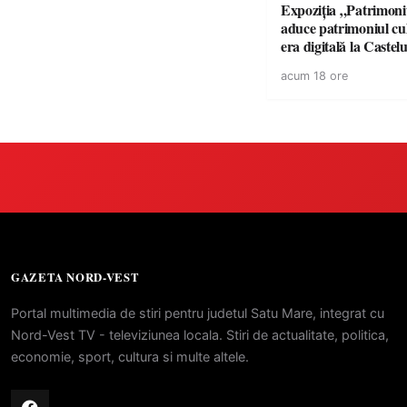
Expoziția „Patrimon
aduce patrimoniul cul
era digitală la Castel
din Carei
acum 18 ore
GAZETA NORD-VEST
Portal multimedia de stiri pentru judetul Satu Mare, integrat cu
Nord-Vest TV - televiziunea locala. Stiri de actualitate, politica,
economie, sport, cultura si multe altele.