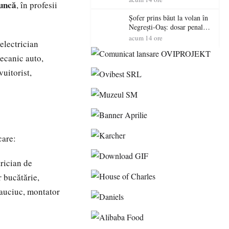
muncă
, în profesii
sătmăreni
Șofer prins băut la volan în
Negrești-Oaș: dosar penal
după un control al
acum 14 ore
electrician
polițiștilor
mecanic auto,
uitorist,
 care:
trician de
r bucătărie,
cauciuc, montator