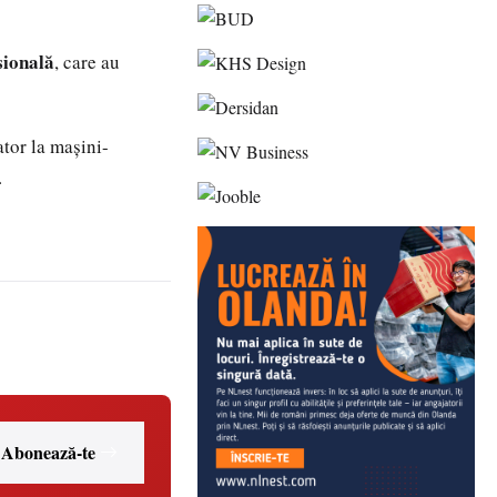
sională
, care au
ator la mașini-
.
Abonează-te