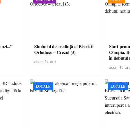
onzi...”
Simbolul de credinţă al Bisericii
Start prom
Ortodoxe – Crezul (3)
Olimpia. R
în debutul 
acum 14 ore
acum 15 or
LOCALE
LOCALE