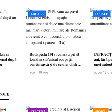
LOCALE
LOCALE
lan în
Budapesta 1919: cum au privit
INFRACȚI
penal după
Londra și Parisul ocupația
ani, fără pe
or
românească și de ce una dintre
unei autout
cele mai mari victorii militare ale
neînmatric
acum 18 ore
acum 18 or
României a devenit o
controversă diplomatică
europeană ( partea a II-a)
COLE
CULTURĂ
SPORT