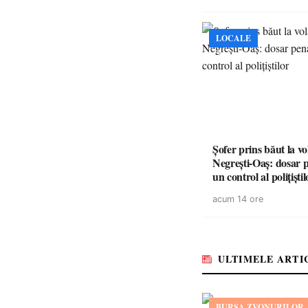
LOCALE
Șofer prins băut la vo
Negrești-Oaș: dosar 
un control al polițiștil
acum 14 ore
ULTIMELE ARTI
BURSA ZVONURILOR