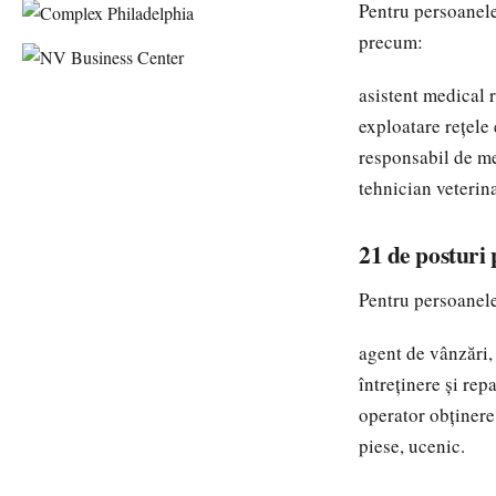
Pentru persoanele
precum:
asistent medical 
exploatare rețele
responsabil de me
tehnician veterina
21 de posturi 
Pentru persoanele
agent de vânzări, 
întreținere și rep
operator obținere
piese, ucenic.