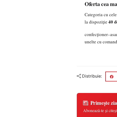
Oferta cea mai
Categoria cu cele
40 d
la dispoziție
confecționer–asam
unelte cu comandă
Distribuie:
Primește zia
Abonează-te și citeșt