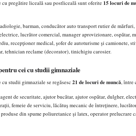
15 locuri de 
 cu pregătire liceală sau postliceală sunt oferite
radiologie, barman, conducător auto transport rutier de mărfuri, 
 electrice, lucrător comercial, manager aprovizionare, ospătar, 
diu, recepționer medical, șofer de autoturisme și camionete, stiv
r, tehnician reclame (decorator), tinichigiu carosier.
pentru cei cu studii gimnaziale
21 de locuri de muncă
 cu studii gimnaziale se regăsesc
, între
agent de securitate, ajutor bucătar, ajutor ospătar, dulgher, elec
arații, femeie de serviciu, lăcătuș mecanic de întreținere, lucrăto
 produse din spume poliuretanice și latex, operator prelucrare 