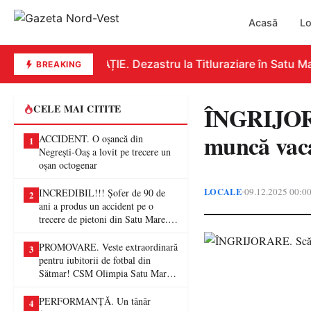
Acasă
Lo
EDUCAȚIE. Dezastru la Titluraziare în Satu Mare
BREAKING
ÎNGRIJORAR
CELE MAI CITITE
muncă vaca
ACCIDENT. O oșancă din
1
Negrești-Oaș a lovit pe trecere un
oșan octogenar
LOCALE
09.12.2025 00:0
•
INCREDIBIL!!! Șofer de 90 de
2
ani a produs un accident pe o
trecere de pietoni din Satu Mare. O
femeie a ajuns la spital
PROMOVARE. Veste extraordinară
3
pentru iubitorii de fotbal din
Sătmar! CSM Olimpia Satu Mare
va juca în Liga a II-a
PERFORMANȚĂ. Un tânăr
4