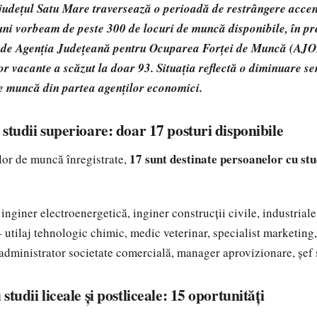
 județul Satu Mare traversează o perioadă de restrângere acce
ni vorbeam de peste 300 de locuri de muncă disponibile, în pre
e de Agenția Județeană pentru Ocuparea Forței de Muncă (AJ
r vacante a scăzut la doar 93. Situația reflectă o diminuare se
de muncă din partea agenților economici.
studii superioare: doar 17 posturi disponibile
17 sunt destinate persoanelor cu stu
ilor de muncă înregistrate,
inginer electroenergetică, inginer construcții civile, industriale
 utilaj tehnologic chimic, medic veterinar, specialist marketing,
administrator societate comercială, manager aprovizionare, șef
studii liceale și postliceale: 15 oportunități