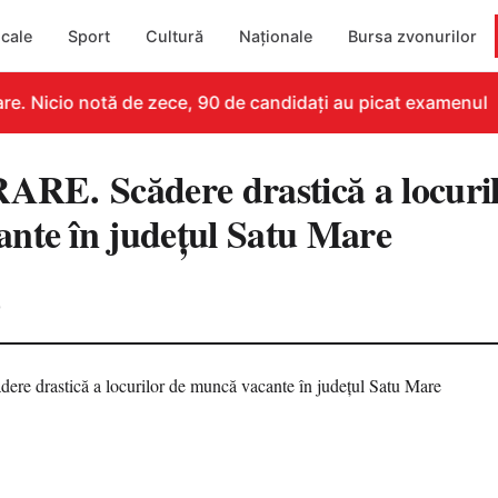
cale
Sport
Cultură
Naționale
Bursa zvonurilor
. Nicio notă de zece, 90 de candidați au picat examenul
E. Scădere drastică a locuril
nte în județul Satu Mare
0