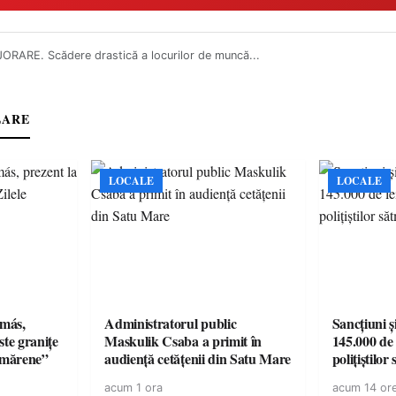
ORARE. Scădere drastică a locurilor de muncă...
LARE
LOCALE
LOCALE
amás,
Administratorul public
Sancțiuni ș
ste granițe
Maskulik Csaba a primit în
145.000 de 
ătmărene”
audiență cetățenii din Satu Mare
polițiștilor
acum 1 ora
acum 14 or