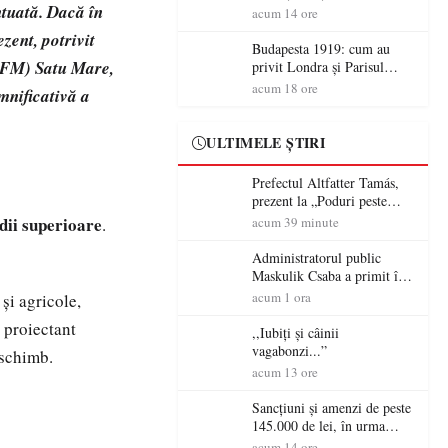
ntuată. Dacă în
după un control al
acum 14 ore
polițiștilor
zent, potrivit
Budapesta 1919: cum au
OFM) Satu Mare,
privit Londra și Parisul
ocupația românească și de ce
acum 18 ore
mnificativă a
una dintre cele mai mari
victorii militare ale
României a devenit o
ULTIMELE ȘTIRI
controversă diplomatică
europeană ( partea a II-a)
Prefectul Altfatter Tamás,
prezent la „Poduri peste
granițe – Zilele Diasporei
dii superioare
.
acum 39 minute
Sătmărene”
Administratorul public
Maskulik Csaba a primit în
audiență cetățenii din Satu
acum 1 ora
 și agricole,
Mare
 proiectant
,,Iubiți și câinii
vagabonzi...”
 schimb.
acum 13 ore
Sancțiuni și amenzi de peste
145.000 de lei, în urma
acțiunilor polițiștilor
acum 14 ore