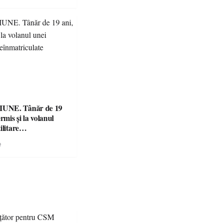
UNE. Tânăr de 19
rmis și la volanul
ilitare
ulate
e