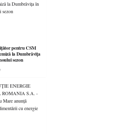
ițător pentru CSM
emiză la Dumbrăvița
noului sezon
e