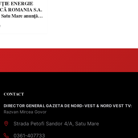
UȚIE ENERGIE
CĂ ROMANIA S.A.
a Satu Mare anunţă
a alimentării cu
e
trică:
CONTACT
DIRECTOR GENERAL GAZETA DE NORD-VEST & NORD VEST TV:
Razvan Mircea Govor
Strada Petofi Sandor 4/A, Satu Mare
0361-407733