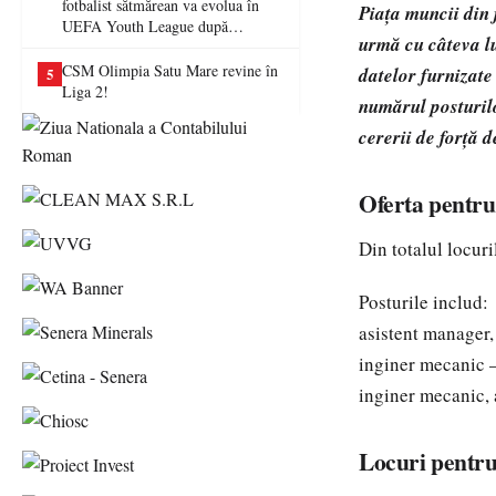
fotbalist sătmărean va evolua în
Piața muncii din
UEFA Youth League după
urmă cu câteva lu
transferul la Farul Constanța
CSM Olimpia Satu Mare revine în
datelor furnizat
5
Liga 2!
numărul posturilo
cererii de forță 
Oferta pentru 
Din totalul locur
Posturile includ:
asistent manager, 
inginer mecanic –
inginer mecanic, 
Locuri pentru 