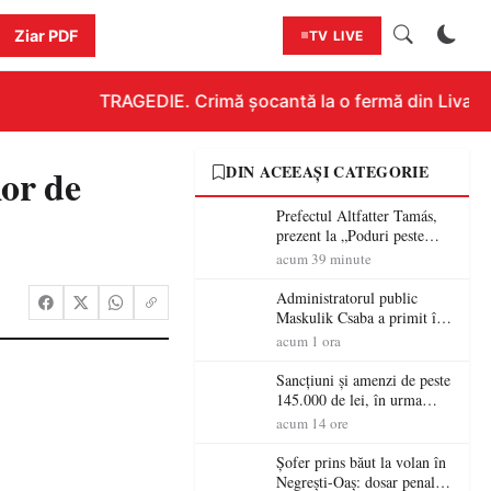
Ziar PDF
TV LIVE
TRAGEDIE. Crimă șocantă la o fermă din Livada!!!
or de
DIN ACEEAȘI CATEGORIE
Prefectul Altfatter Tamás,
prezent la „Poduri peste
granițe – Zilele Diasporei
acum 39 minute
Sătmărene”
Administratorul public
Maskulik Csaba a primit în
audiență cetățenii din Satu
acum 1 ora
Mare
Sancțiuni și amenzi de peste
145.000 de lei, în urma
acțiunilor polițiștilor
acum 14 ore
sătmăreni
Șofer prins băut la volan în
Negrești-Oaș: dosar penal