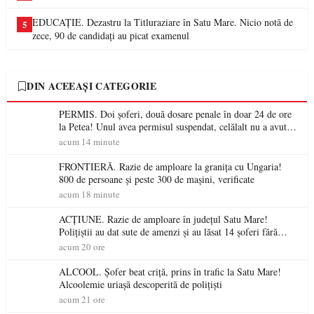
EDUCAȚIE. Dezastru la Titluraziare în Satu Mare. Nicio notă de
5
zece, 90 de candidați au picat examenul
DIN ACEEAȘI CATEGORIE
PERMIS. Doi șoferi, două dosare penale în doar 24 de ore
la Petea! Unul avea permisul suspendat, celălalt nu a avut
niciodată permis
acum 14 minute
FRONTIERĂ. Razie de amploare la granița cu Ungaria!
800 de persoane și peste 300 de mașini, verificate
acum 18 minute
ACȚIUNE. Razie de amploare în județul Satu Mare!
Polițiștii au dat sute de amenzi și au lăsat 14 șoferi fără
permis într-o singură zi
acum 20 ore
ALCOOL. Șofer beat criță, prins în trafic la Satu Mare!
Alcoolemie uriașă descoperită de polițiști
acum 21 ore