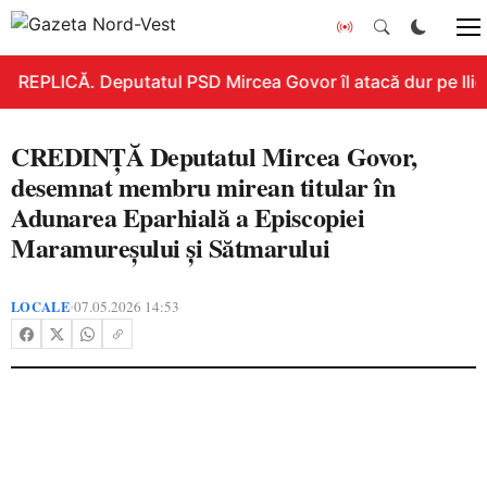
REPLICĂ. Deputatul PSD Mircea Govor îl atacă dur pe Ilie B
CREDINȚĂ Deputatul Mircea Govor,
desemnat membru mirean titular în
Adunarea Eparhială a Episcopiei
Maramureșului și Sătmarului
LOCALE
07.05.2026 14:53
•