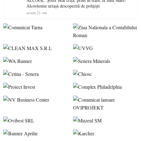
ALCOOL. Șofer beat criță, prins în trafic la Satu Mare!
Alcoolemie uriașă descoperită de polițiști
acum 21 ore