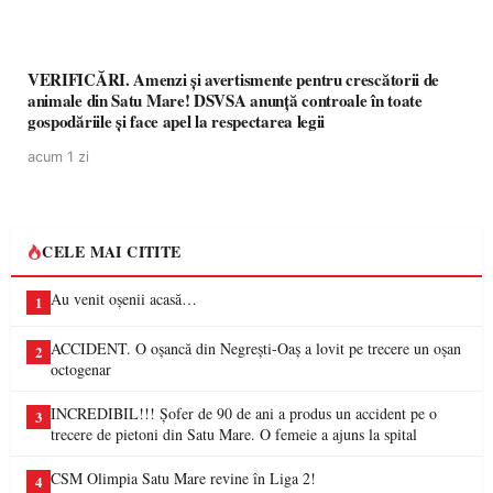
VERIFICĂRI. Amenzi și avertismente pentru crescătorii de
animale din Satu Mare! DSVSA anunță controale în toate
gospodăriile și face apel la respectarea legii
acum 1 zi
CELE MAI CITITE
Au venit oșenii acasă…
1
ACCIDENT. O oșancă din Negrești-Oaș a lovit pe trecere un oșan
2
octogenar
INCREDIBIL!!! Șofer de 90 de ani a produs un accident pe o
3
trecere de pietoni din Satu Mare. O femeie a ajuns la spital
CSM Olimpia Satu Mare revine în Liga 2!
4