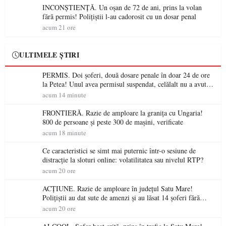
INCONȘTIENȚĂ. Un oșan de 72 de ani, prins la volan
fără permis! Polițiștii l-au cadorosit cu un dosar penal
acum 21 ore
ULTIMELE ȘTIRI
PERMIS. Doi șoferi, două dosare penale în doar 24 de ore
la Petea! Unul avea permisul suspendat, celălalt nu a avut
niciodată permis
acum 14 minute
FRONTIERĂ. Razie de amploare la granița cu Ungaria!
800 de persoane și peste 300 de mașini, verificate
acum 18 minute
Ce caracteristici se simt mai puternic într-o sesiune de
distracție la sloturi online: volatilitatea sau nivelul RTP?
acum 20 ore
ACȚIUNE. Razie de amploare în județul Satu Mare!
Polițiștii au dat sute de amenzi și au lăsat 14 șoferi fără
permis într-o singură zi
acum 20 ore