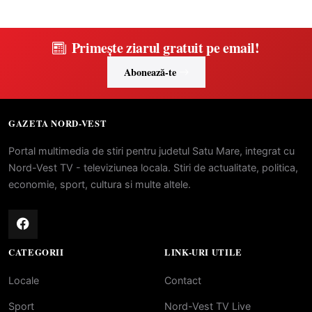
Primește ziarul gratuit pe email!
Abonează-te
GAZETA NORD-VEST
Portal multimedia de stiri pentru judetul Satu Mare, integrat cu
Nord-Vest TV - televiziunea locala. Stiri de actualitate, politica,
economie, sport, cultura si multe altele.
CATEGORII
LINK-URI UTILE
Locale
Contact
Sport
Nord-Vest TV Live