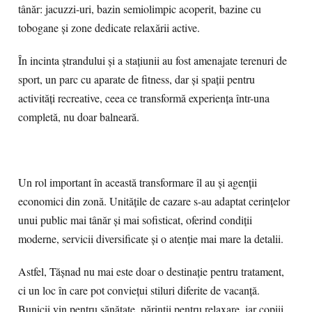
tânăr: jacuzzi-uri, bazin semiolimpic acoperit, bazine cu
tobogane și zone dedicate relaxării active.
În incinta ștrandului și a stațiunii au fost amenajate terenuri de
sport, un parc cu aparate de fitness, dar și spații pentru
activități recreative, ceea ce transformă experiența într-una
completă, nu doar balneară.
Un rol important în această transformare îl au și agenții
economici din zonă. Unitățile de cazare s-au adaptat cerințelor
unui public mai tânăr și mai sofisticat, oferind condiții
moderne, servicii diversificate și o atenție mai mare la detalii.
Astfel, Tășnad nu mai este doar o destinație pentru tratament,
ci un loc în care pot conviețui stiluri diferite de vacanță.
Bunicii vin pentru sănătate, părinții pentru relaxare, iar copiii