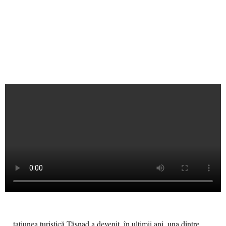
tațiunea turistică Tășnad a devenit, în ultimii ani, una dintre