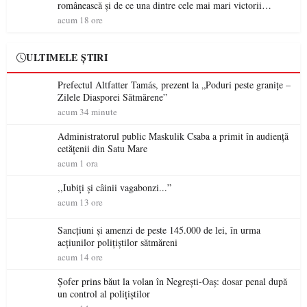
românească și de ce una dintre cele mai mari victorii
militare ale României a devenit o controversă diplomatică
acum 18 ore
europeană ( partea a II-a)
ULTIMELE ȘTIRI
Prefectul Altfatter Tamás, prezent la „Poduri peste granițe –
Zilele Diasporei Sătmărene”
acum 34 minute
Administratorul public Maskulik Csaba a primit în audiență
cetățenii din Satu Mare
acum 1 ora
,,Iubiți și câinii vagabonzi...”
acum 13 ore
Sancțiuni și amenzi de peste 145.000 de lei, în urma
acțiunilor polițiștilor sătmăreni
acum 14 ore
Șofer prins băut la volan în Negrești-Oaș: dosar penal după
un control al polițiștilor