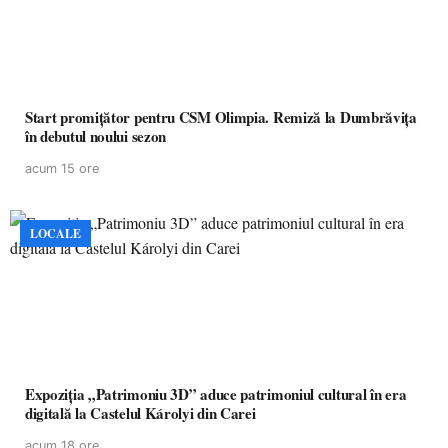
Start promițător pentru CSM Olimpia. Remiză la Dumbrăvița
în debutul noului sezon
acum 15 ore
LOCALE
Expoziția „Patrimoniu 3D” aduce patrimoniul cultural în era
digitală la Castelul Károlyi din Carei
acum 18 ore