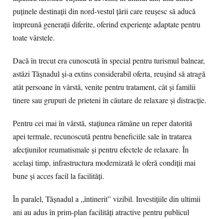
puținele destinații din nord-vestul țării care reușesc să aducă
împreună generații diferite, oferind experiențe adaptate pentru
toate vârstele.
Dacă în trecut era cunoscută în special pentru turismul balnear,
astăzi Tășnadul și-a extins considerabil oferta, reușind să atragă
atât persoane în vârstă, venite pentru tratament, cât și familii
tinere sau grupuri de prieteni în căutare de relaxare și distracție.
Pentru cei mai în vârstă, stațiunea rămâne un reper datorită
apei termale, recunoscută pentru beneficiile sale în tratarea
afecțiunilor reumatismale și pentru efectele de relaxare. În
același timp, infrastructura modernizată le oferă condiții mai
bune și acces facil la facilități.
În paralel, Tășnadul a „întinerit” vizibil. Investițiile din ultimii
ani au adus în prim-plan facilități atractive pentru publicul