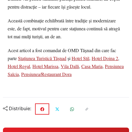
pentru distracție – iar fiecare își găsește locul.
Această combinație echilibrată între tradiție și modernizare
este, de fapt, motivul pentru care stațiunea continuă să atragă
tot mai mulți turiști, an de an.
Acest articol a fost comandat de OMD Tășnad din care fac
parte
Stațiunea Turistică Tășnad
și
Hotel Stil
,
Hotel Doina 2
,
Hotel Regal
,
Hotel Marissa
,
Vila Dalli
,
Casa Maria
,
Pensiunea
Salcia
,
Pensiunea/Restaurant Dora
Distribuie: