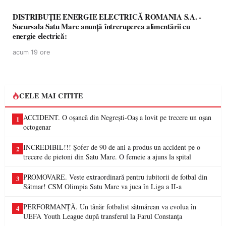
DISTRIBUȚIE ENERGIE ELECTRICĂ ROMANIA S.A. -
Sucursala Satu Mare anunţă întreruperea alimentării cu
energie electrică:
acum 19 ore
CELE MAI CITITE
ACCIDENT. O oșancă din Negrești-Oaș a lovit pe trecere un oșan
1
octogenar
INCREDIBIL!!! Șofer de 90 de ani a produs un accident pe o
2
trecere de pietoni din Satu Mare. O femeie a ajuns la spital
PROMOVARE. Veste extraordinară pentru iubitorii de fotbal din
3
Sătmar! CSM Olimpia Satu Mare va juca în Liga a II-a
PERFORMANȚĂ. Un tânăr fotbalist sătmărean va evolua în
4
UEFA Youth League după transferul la Farul Constanța