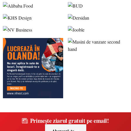
Primește ziarul gratuit pe email!
Abonează-te