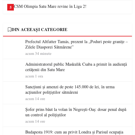
CSM Olimpia Satu Mare revine în Liga 2!
5
DIN ACEEAȘI CATEGORIE
Prefectul Altfatter Tamás, prezent la „Poduri peste granițe –
Zilele Diasporei Sătmărene”
acum 34 minute
Administratorul public Maskulik Csaba a primit în audiență
cetățenii din Satu Mare
acum 1 ora
Sancțiuni și amenzi de peste 145.000 de lei, în urma
acțiunilor polițiștilor sătmăreni
acum 14 ore
Șofer prins băut la volan în Negrești-Oaș: dosar penal după
un control al polițiștilor
acum 14 ore
Budapesta 1919: cum au privit Londra și Parisul ocupația