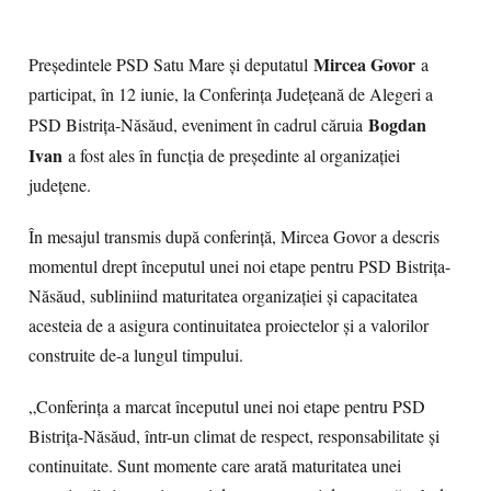
Mircea Govor
Președintele PSD Satu Mare și deputatul
a
participat, în 12 iunie, la Conferința Județeană de Alegeri a
Bogdan
PSD Bistrița-Năsăud, eveniment în cadrul căruia
Ivan
a fost ales în funcția de președinte al organizației
județene.
În mesajul transmis după conferință, Mircea Govor a descris
momentul drept începutul unei noi etape pentru PSD Bistrița-
Năsăud, subliniind maturitatea organizației și capacitatea
acesteia de a asigura continuitatea proiectelor și a valorilor
construite de-a lungul timpului.
„Conferința a marcat începutul unei noi etape pentru PSD
Bistrița-Năsăud, într-un climat de respect, responsabilitate și
continuitate. Sunt momente care arată maturitatea unei