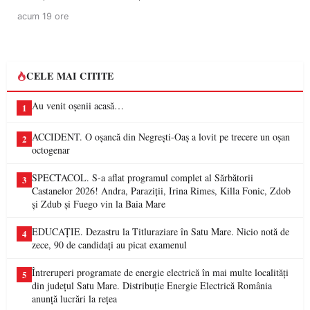
acum 19 ore
CELE MAI CITITE
Au venit oșenii acasă…
1
ACCIDENT. O oșancă din Negrești-Oaș a lovit pe trecere un oșan
2
octogenar
SPECTACOL. S-a aflat programul complet al Sărbătorii
3
Castanelor 2026! Andra, Paraziții, Irina Rimes, Killa Fonic, Zdob
și Zdub și Fuego vin la Baia Mare
EDUCAȚIE. Dezastru la Titluraziare în Satu Mare. Nicio notă de
4
zece, 90 de candidați au picat examenul
Întreruperi programate de energie electrică în mai multe localități
5
din județul Satu Mare. Distribuție Energie Electrică România
anunță lucrări la rețea