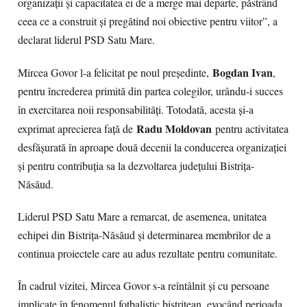
organizații și capacitatea ei de a merge mai departe, păstrând
ceea ce a construit și pregătind noi obiective pentru viitor”, a
declarat liderul PSD Satu Mare.
Bogdan Ivan
Mircea Govor l-a felicitat pe noul președinte,
,
pentru încrederea primită din partea colegilor, urându-i succes
în exercitarea noii responsabilități. Totodată, acesta și-a
Radu Moldovan
exprimat aprecierea față de
pentru activitatea
desfășurată în aproape două decenii la conducerea organizației
și pentru contribuția sa la dezvoltarea județului Bistrița-
Năsăud.
Liderul PSD Satu Mare a remarcat, de asemenea, unitatea
echipei din Bistrița-Năsăud și determinarea membrilor de a
continua proiectele care au adus rezultate pentru comunitate.
În cadrul vizitei, Mircea Govor s-a reîntâlnit și cu persoane
implicate în fenomenul fotbalistic bistrițean, evocând perioada