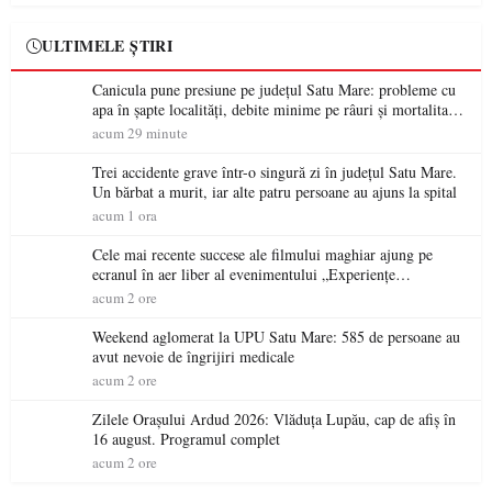
ULTIMELE ȘTIRI
Canicula pune presiune pe județul Satu Mare: probleme cu
apa în șapte localități, debite minime pe râuri și mortalitate
piscicolă la Lacul Călinești
acum 29 minute
Trei accidente grave într-o singură zi în județul Satu Mare.
Un bărbat a murit, iar alte patru persoane au ajuns la spital
acum 1 ora
Cele mai recente succese ale filmului maghiar ajung pe
ecranul în aer liber al evenimentului „Experiențe
cinematografice Partium”
acum 2 ore
Weekend aglomerat la UPU Satu Mare: 585 de persoane au
avut nevoie de îngrijiri medicale
acum 2 ore
Zilele Orașului Ardud 2026: Vlăduța Lupău, cap de afiș în
16 august. Programul complet
acum 2 ore