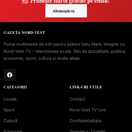
Primește ziarul gratuit pe email!
Abonează-te
GAZETA NORD-VEST
Portal multimedia de stiri pentru judetul Satu Mare, integrat cu
Nord-Vest TV - televiziunea locala. Stiri de actualitate, politica,
economie, sport, cultura si multe altele.
CATEGORII
LINK-URI UTILE
Locale
Contact
Sport
Nord-Vest TV Live
Cultură
Confidentialitate
Naționale
Termeni si Conditii