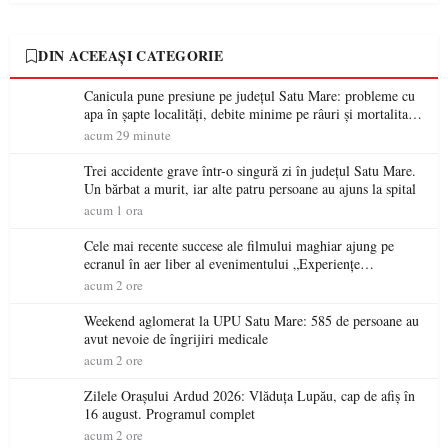
DIN ACEEAȘI CATEGORIE
Canicula pune presiune pe județul Satu Mare: probleme cu
apa în șapte localități, debite minime pe râuri și mortalitate
piscicolă la Lacul Călinești
acum 29 minute
Trei accidente grave într-o singură zi în județul Satu Mare.
Un bărbat a murit, iar alte patru persoane au ajuns la spital
acum 1 ora
Cele mai recente succese ale filmului maghiar ajung pe
ecranul în aer liber al evenimentului „Experiențe
cinematografice Partium”
acum 2 ore
Weekend aglomerat la UPU Satu Mare: 585 de persoane au
avut nevoie de îngrijiri medicale
acum 2 ore
Zilele Orașului Ardud 2026: Vlăduța Lupău, cap de afiș în
16 august. Programul complet
acum 2 ore