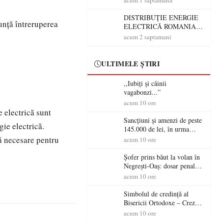
acum 1 saptamana
DISTRIBUȚIE ENERGIE
ţă întreruperea
ELECTRICĂ ROMANIA
S.A. - Sucursala Satu Mare
acum 2 saptamani
anunţă întreruperea
alimentării cu energie
electrică
ULTIMELE ȘTIRI
,,Iubiți și câinii
vagabonzi...”
acum 10 ore
 electrică sunt
Sancțiuni și amenzi de peste
gie electrică.
145.000 de lei, în urma
acțiunilor polițiștilor
ă necesare pentru
acum 10 ore
sătmăreni
Șofer prins băut la volan în
Negrești-Oaș: dosar penal
după un control al
acum 10 ore
polițiștilor
Simbolul de credinţă al
Bisericii Ortodoxe – Crezul
(3)
acum 10 ore