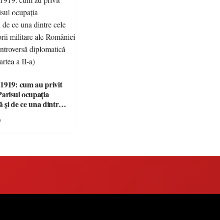
1919: cum au privit
Parisul ocupația
 și de ce una dintre
i victorii militare ale
e
 devenit o
ă diplomatică
 partea a II-a)