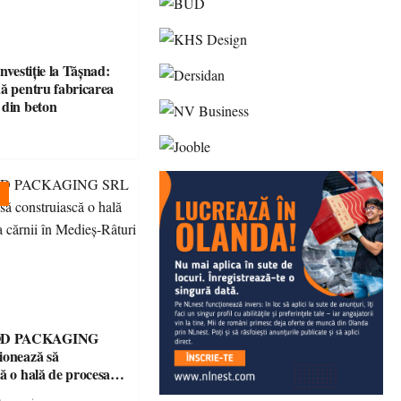
investiție la Tășnad:
uă pentru fabricarea
 din beton
D PACKAGING
ionează să
ă o hală de procesare
 Medieș-Râturi