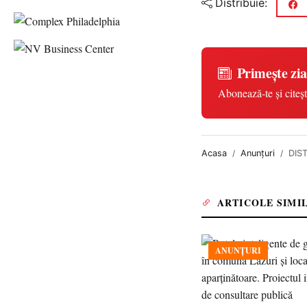
Distribuie:
Primește zia
Abonează-te și citeșt
Acasa
Anunțuri
DIS
ARTICOLE SIMI
ANUNȚURI