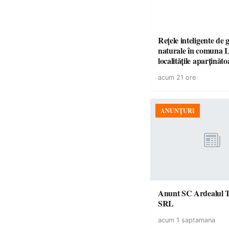
Rețele inteligente de 
naturale în comuna L
localitățile aparținăto
Proiectul intră în eta
acum 21 ore
consultare publică
ANUNȚURI
Anunt SC Ardealul 
SRL
acum 1 saptamana