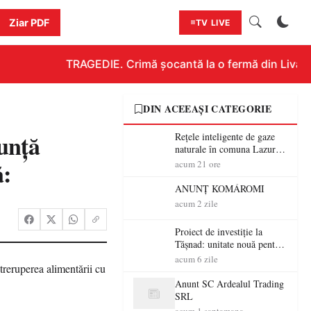
Ziar PDF
TV LIVE
TRAGEDIE. Crimă șocantă la o fermă din Livada!!
DIN ACEEAȘI CATEGORIE
unţă
Rețele inteligente de gaze
naturale în comuna Lazuri și
localitățile aparținătoare.
ă:
acum 21 ore
Proiectul intră în etapa de
consultare publică
ANUNȚ KOMÁROMI
acum 2 zile
Proiect de investiție la
Tășnad: unitate nouă pentru
fabricarea produselor din
acum 6 zile
beton
Anunt SC Ardealul Trading
SRL