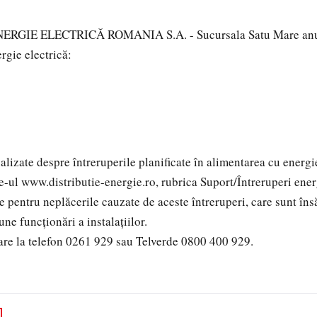
RGIE ELECTRICĂ ROMANIA S.A. - Sucursala Satu Mare anun
ergie electrică:
izate despre întreruperile planificate în alimentarea cu energie
te-ul www.distributie-energie.ro, rubrica Suport/Întreruperi ener
ntru neplăcerile cauzate de aceste întreruperi, care sunt îns
ne funcţionări a instalaţiilor.
are la telefon 0261 929 sau Telverde 0800 400 929.