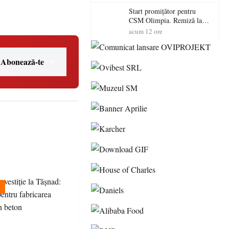
Start promițător pentru
CSM Olimpia. Remiză la
Dumbrăvița în debutul
acum 12 ore
noului sezon
Abonează-te