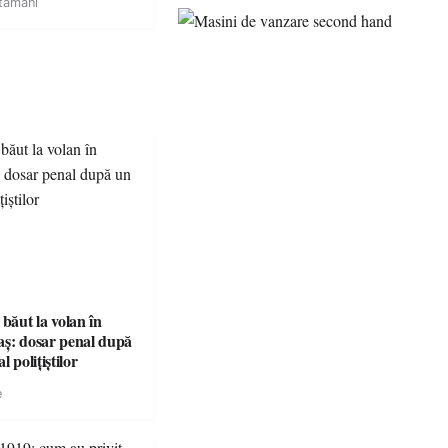
tamani
 băut la volan în
aș: dosar penal după
l polițiștilor
e