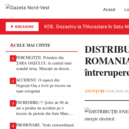
Acasă
Lo
EDUCAȚIE. Dezastru la Titluraziare în Satu Mar
BREAKING
DISTRIB
CELE MAI CITITE
ROMANIA S
PERCHEZIȚII. Primărie din
1
ȚARA OAȘULUI, în centrul unui
întrerupere
scandal uriaș. Mascații au descins
într-o anchetă privind presupuse
fraude de proporții
ACCIDENT. O oșancă din
2
Negrești-Oaș a lovit pe trecere un
oșan octogenar
ANUNȚURI
10.06.2026 16
•
INCREDIBIL!!! Șofer de 90 de
3
ani a produs un accident pe o
trecere de pietoni din Satu Mare. O
femeie a ajuns la spital
PROMOVARE. Veste extraordinară
4