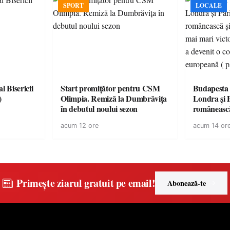
SPORT
LOCALE
l Bisericii
Start promițător pentru CSM
Budapesta 
)
Olimpia. Remiză la Dumbrăvița
Londra și 
în debutul noului sezon
românească
cele mai mar
acum 12 ore
acum 14 or
României a
controvers
europeană (
Primește ziarul gratuit pe email!
Abonează-te