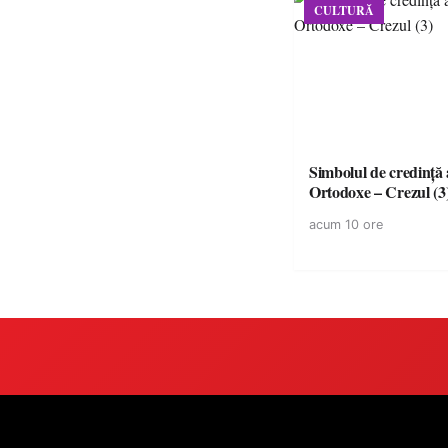
CULTURĂ
Simbolul de credinţă a
Ortodoxe – Crezul (3
acum 10 ore