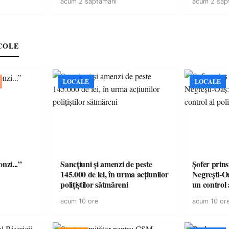
acum 2 saptamani
acum 2 sap
energie electrică
COLE
LOCALE
LOCALE
onzi...”
Sancțiuni și amenzi de peste
Șofer prins
145.000 de lei, în urma acțiunilor
Negrești-O
polițiștilor sătmăreni
un control a
acum 10 ore
acum 10 or