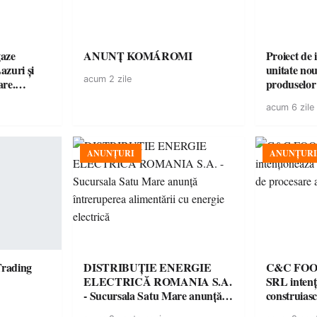
gaze
ANUNȚ KOMÁROMI
Proiect de 
azuri și
unitate no
acum 2 zile
are.
produselor
pa de
acum 6 zile
ANUNȚURI
ANUNȚURI
Trading
DISTRIBUȚIE ENERGIE
C&C FOO
ELECTRICĂ ROMANIA S.A.
SRL intenț
- Sucursala Satu Mare anunţă
construiasc
întreruperea alimentării cu
a cărnii în