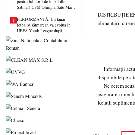
pentru iubitorii de fotbal din
Sătmar! CSM Olimpia Satu Mare
va juca în Liga a II-a
DISTRIBUȚIE ENE
PERFORMANȚĂ. Un tânăr
5
alimentării cu en
fotbalist sătmărean va evolua în
UEFA Youth League după
transferul la Farul Constanța
Informaţii actual
disponibile pe si
Ne cerem scuze pe
asigurarea unei bu
Relații supliment