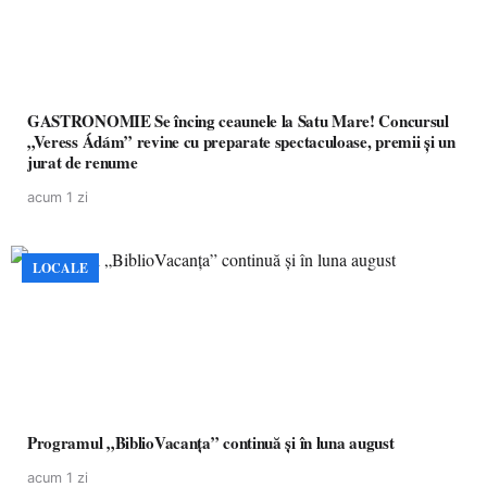
GASTRONOMIE Se încing ceaunele la Satu Mare! Concursul
„Veress Ádám” revine cu preparate spectaculoase, premii și un
jurat de renume
acum 1 zi
LOCALE
Programul „BiblioVacanța” continuă și în luna august
acum 1 zi