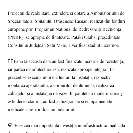
Proiectul de reabilitare, extindere și dotare a Ambulatoriului de
Specialitate al Spitalului Orășenesc Tășnad, realizat din fonduri
europene prin Programul Național de Redresare și Reziliență
(PNRR), se apropie de finalizare. Pataki Csaba, președintele
Consiliului Județean Satu Mare, a verificat stadiul lucrărilor.
👩‍⚕️Până la această dată au fost finalizate lucrările de rezistență,
iar partea de arhitectură este realizată aproape integral. În
prezent se execută ultimele lucrări la instalații, respectiv
montarea aparatajului, a corpurilor de iluminat, realizarea
cablajelor și a instalației de gaze. În paralel cu modernizarea și
extinderea clădirii, au fost achiziționate și echipamentele
medicale care vor dota ambulatoriul.
💬“Este cea mai importantă investiție în infrastructura medicală