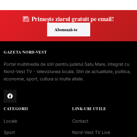
Primește ziarul gratuit pe email!
Abonează-te
GAZETA NORD-VEST
Portal multimedia de stiri pentru judetul Satu Mare, integrat cu
Nord-Vest TV - televiziunea locala. Stiri de actualitate, politica,
economie, sport, cultura si multe altele.
CATEGORII
LINK-URI UTILE
Locale
Contact
Sport
Nord-Vest TV Live