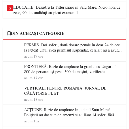
EDUCAȚIE. Dezastru la Titluraziare în Satu Mare. Nicio notă de
5
zece, 90 de candidați au picat examenul
DIN ACEEAȘI CATEGORIE
PERMIS. Doi șoferi, două dosare penale în doar 24 de ore
la Petea! Unul avea permisul suspendat, celălalt nu a avut
niciodată permis
acum 17 ore
FRONTIERĂ. Razie de amploare la granița cu Ungaria!
800 de persoane și peste 300 de mașini, verificate
acum 17 ore
VERTICALI PENTRU ROMÂNIA: JURNAL DE
CĂLĂTORIE FIJET
acum 18 ore
ACȚIUNE. Razie de amploare în județul Satu Mare!
Polițiștii au dat sute de amenzi și au lăsat 14 șoferi fără
permis într-o singură zi
acum 1 zi