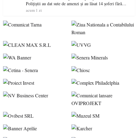
Polițiștii au dat sute de amenzi și au lăsat 14 șoferi fără
permis într-o singură zi
acum 1 zi