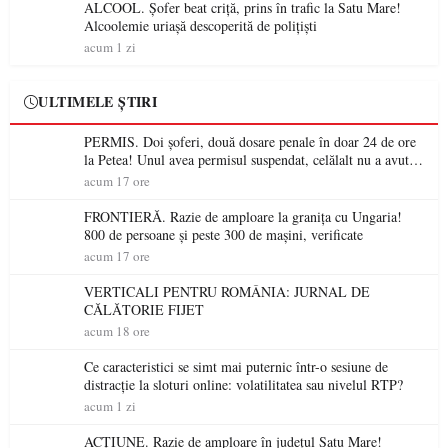
ALCOOL. Șofer beat criță, prins în trafic la Satu Mare!
Alcoolemie uriașă descoperită de polițiști
acum 1 zi
ULTIMELE ȘTIRI
PERMIS. Doi șoferi, două dosare penale în doar 24 de ore
la Petea! Unul avea permisul suspendat, celălalt nu a avut
niciodată permis
acum 17 ore
FRONTIERĂ. Razie de amploare la granița cu Ungaria!
800 de persoane și peste 300 de mașini, verificate
acum 17 ore
VERTICALI PENTRU ROMÂNIA: JURNAL DE
CĂLĂTORIE FIJET
acum 18 ore
Ce caracteristici se simt mai puternic într-o sesiune de
distracție la sloturi online: volatilitatea sau nivelul RTP?
acum 1 zi
ACȚIUNE. Razie de amploare în județul Satu Mare!