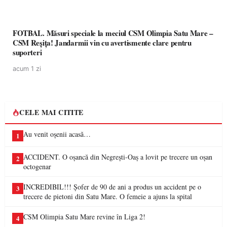
FOTBAL. Măsuri speciale la meciul CSM Olimpia Satu Mare –
CSM Reșița! Jandarmii vin cu avertismente clare pentru
suporteri
acum 1 zi
CELE MAI CITITE
Au venit oșenii acasă…
1
ACCIDENT. O oșancă din Negrești-Oaș a lovit pe trecere un oșan
2
octogenar
INCREDIBIL!!! Șofer de 90 de ani a produs un accident pe o
3
trecere de pietoni din Satu Mare. O femeie a ajuns la spital
CSM Olimpia Satu Mare revine în Liga 2!
4