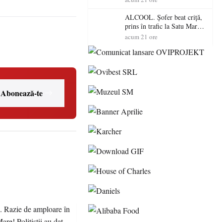
de amenzi și au lăsat 14
șoferi fără permis într-o
ALCOOL. Șofer beat criță,
singură zi
prins în trafic la Satu Mare!
Alcoolemie uriașă
acum 21 ore
descoperită de polițiști
Abonează-te