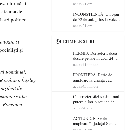
cesar formării
Alcoolemie uriașă
acum 21 ore
descoperită de polițiști
 este una de
INCONȘTIENȚĂ. Un oșan
lasei politice
de 72 de ani, prins la volan
fără permis! Polițiștii l-au
acum 21 ore
cadorosit cu un dosar penal
onoare și
ULTIMELE ȘTIRI
ecialiști și
PERMIS. Doi șoferi, două
dosare penale în doar 24 de
ore la Petea! Unul avea
acum 41 minute
permisul suspendat, celălalt
 al României.
nu a avut niciodată permis
FRONTIERĂ. Razie de
 României. Înțeleg
amploare la granița cu
Ungaria! 800 de persoane și
acum 45 minute
conștient de
peste 300 de mașini,
mânia se află
verificate
Ce caracteristici se simt mai
puternic într-o sesiune de
ri României
distracție la sloturi online:
acum 20 ore
volatilitatea sau nivelul
RTP?
ACȚIUNE. Razie de
amploare în județul Satu
Mare! Polițiștii au dat sute
acum 21 ore