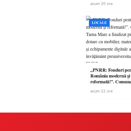
acum 20 ore
LOCALE
„PNRR: Fonduri pen
România modernă și
reformată!”. Comun
Mare a finalizat proie
acum 22 ore
dotare cu mobilier, m
didactice și echipamen
a unităților de învăț
preuniversitar, finanț
PNRR