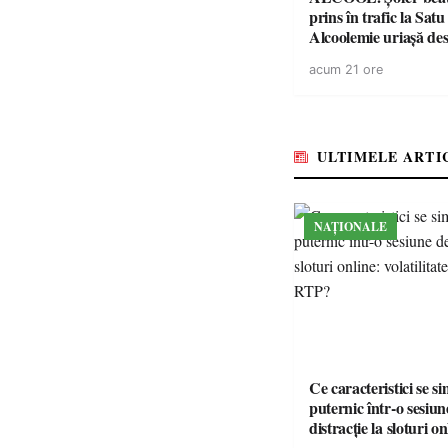
prins în trafic la Sat
Alcoolemie uriașă des
polițiști
acum 21 ore
ULTIMELE ARTI
NAȚIONALE
Ce caracteristici se s
puternic într-o sesiun
distracție la sloturi on
volatilitatea sau nive