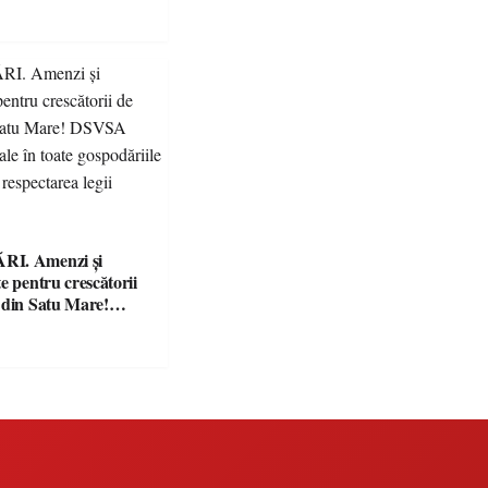
I. Amenzi și
e pentru crescătorii
 din Satu Mare!
nță controale în
ăriile și face apel la
 legii