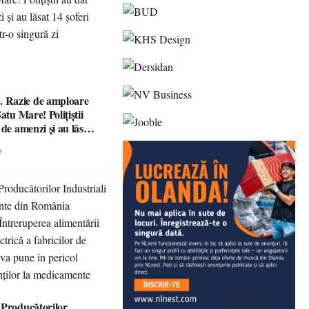
Razie de amploare
atu Mare! Polițiștii
 de amenzi și au lăsat
ără permis într-o
e
 Producătorilor