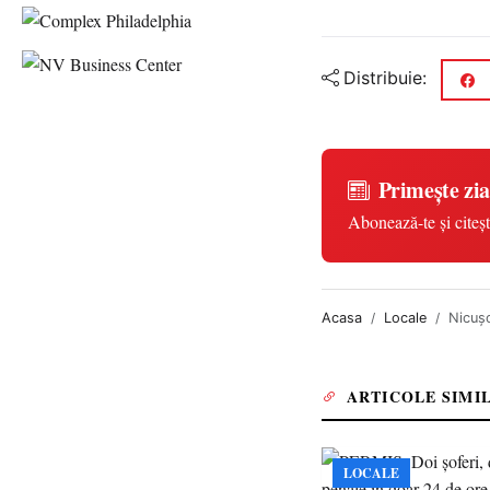
Distribuie:
Primește zia
Abonează-te și citeșt
Acasa
Locale
Nicuș
ARTICOLE SIMI
LOCALE