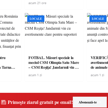
acum 21 ore
spectaculoase, premii și un jurat
de renume
LOCALE
LOCALE
tru
FOTBAL. Măsuri speciale la
VERIFICĂR
meciul CSM Olimpia Satu Mare
avertisment
a Tarna
– CSM Reșița! Jandarmii vin cu
de animale
ctul de
avertismente clare pentru
DSVSA anu
acum 1 zi
acum 1 zi
ateriale
suporteri
toate gospod
te digitale
respectarea
ământ
at prin
Primește ziarul gratuit pe email!
Abonează-te