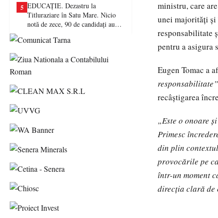
ministru, care are
EDUCAȚIE. Dezastru la
5
Titluraziare în Satu Mare. Nicio
unei majorități și
notă de zece, 90 de candidați au
responsabilitate ș
picat examenul
pentru a asigura s
Eugen Tomac a afi
responsabilitate”
recâștigarea încred
„Este o onoare și
Primesc încredere
din plin contextu
provocările pe ca
într-un moment ca
direcția clară de