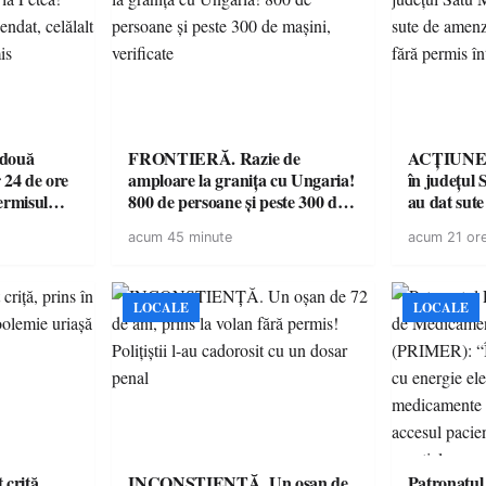
 două
FRONTIERĂ. Razie de
ACȚIUNE. 
 24 de ore
amploare la granița cu Ungaria!
în județul S
ermisul
800 de persoane și peste 300 de
au dat sute
 a avut
mașini, verificate
14 șoferi f
acum 45 minute
acum 21 or
singură zi
LOCALE
LOCALE
criță,
INCONȘTIENȚĂ. Un oșan de
Patronatul