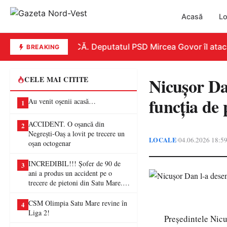
Acasă
Lo
REPLICĂ. Deputatul PSD Mircea Govor îl atacă du
BREAKING
Nicușor Da
CELE MAI CITITE
funcția de
Au venit oșenii acasă…
1
ACCIDENT. O oșancă din
2
Negrești-Oaș a lovit pe trecere un
LOCALE
04.06.2026 18:5
•
oșan octogenar
INCREDIBIL!!! Șofer de 90 de
3
ani a produs un accident pe o
trecere de pietoni din Satu Mare. O
femeie a ajuns la spital
CSM Olimpia Satu Mare revine în
4
Liga 2!
Președintele Nicu