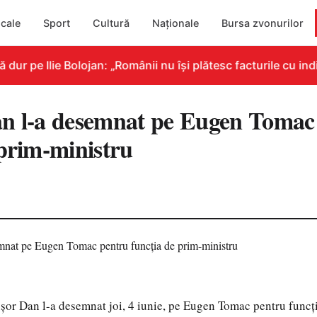
cale
Sport
Cultură
Naționale
Bursa zvonurilor
r pe Ilie Bolojan: „Românii nu își plătesc facturile cu indi
n l-a desemnat pe Eugen Tomac
 prim-ministru
9
șor Dan l-a desemnat joi, 4 iunie, pe Eugen Tomac pentru funcț