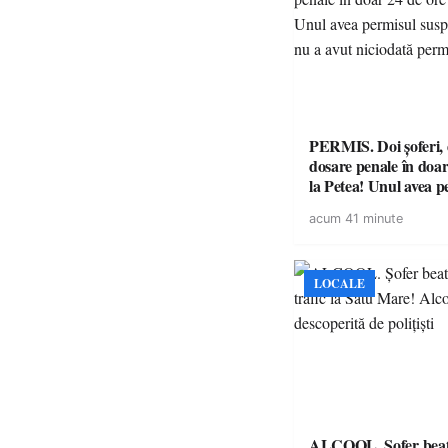
PERMIS. Doi șoferi,
dosare penale în doar
la Petea! Unul avea p
suspendat, celălalt nu
acum 41 minute
niciodată permis
LOCALE
ALCOOL. Șofer beat 