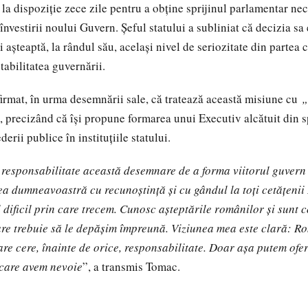
 la dispoziție zece zile pentru a obține sprijinul parlamentar ne
 învestirii noului Guvern. Șeful statului a subliniat că decizia sa
i așteaptă, la rândul său, același nivel de seriozitate din partea c
tabilitatea guvernării.
rmat, în urma desemnării sale, că tratează această misiune cu
„
, precizând că își propune formarea unui Executiv alcătuit din sp
erii publice în instituțiile statului.
 responsabilitate această desemnare de a forma viitorul guvern
a dumneavoastră cu recunoștință și cu gândul la toți cetățenii
l dificil prin care trecem. Cunosc așteptările românilor și sunt 
re trebuie să le depășim împreună. Viziunea mea este clară: Ro
re cere, înainte de orice, responsabilitate. Doar așa putem ofe
 care avem nevoie
”, a transmis Tomac.