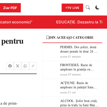
Ziar PDF
TV LIVE
catori economici”
EDUCAȚIE. Dezastru la Titlura
 pentru
DIN ACEEAȘI CATEGORIE
PERMIS. Doi șoferi, două
dosare penale în doar 24 de
ore la Petea! Unul avea
acum 41 minute
permisul suspendat, celălalt
nu a avut niciodată permis
FRONTIERĂ. Razie de
amploare la granița cu
Ungaria! 800 de persoane și
acum 45 minute
peste 300 de mașini,
verificate
ACȚIUNE. Razie de
amploare în județul Satu
Mare! Polițiștii au dat sute
acum 21 ore
de amenzi și au lăsat 14
șoferi fără permis într-o
ALCOOL. Șofer beat criță,
ia de prim-
singură zi
prins în trafic la Satu Mare!