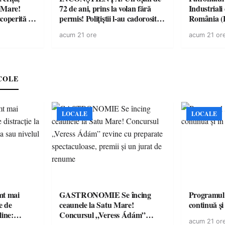
u Mare!
72 de ani, prins la volan fără
Industrial
coperită de
permis! Polițiștii l-au cadorosit
România 
cu un dosar penal
“Întreruper
acum 21 ore
acum 21 or
energie elec
medicament
accesul pac
medicament
COLE
LOCALE
LOCALE
imt mai
GASTRONOMIE Se încing
Programul
e de
ceaunele la Satu Mare!
continuă și
line:
Concursul „Veress Ádám”
acum 21 or
lul RTP?
revine cu preparate