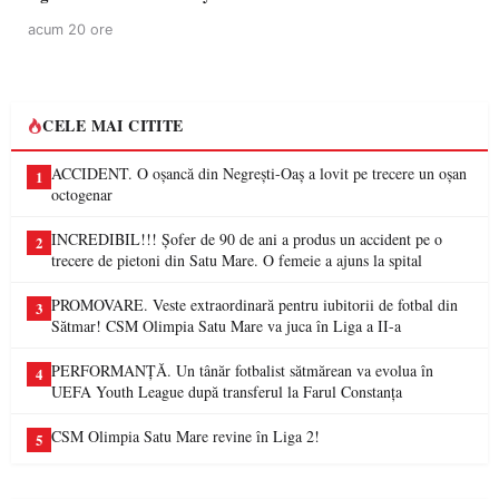
acum 20 ore
CELE MAI CITITE
ACCIDENT. O oșancă din Negrești-Oaș a lovit pe trecere un oșan
1
octogenar
INCREDIBIL!!! Șofer de 90 de ani a produs un accident pe o
2
trecere de pietoni din Satu Mare. O femeie a ajuns la spital
PROMOVARE. Veste extraordinară pentru iubitorii de fotbal din
3
Sătmar! CSM Olimpia Satu Mare va juca în Liga a II-a
PERFORMANȚĂ. Un tânăr fotbalist sătmărean va evolua în
4
UEFA Youth League după transferul la Farul Constanța
CSM Olimpia Satu Mare revine în Liga 2!
5