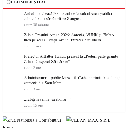
ULTIMELE ȘTIRI
Ardud marchează 300 de ani de la colonizarea șvabilor.
Jubileul va fi sărbătorit pe 8 august
acum 38 minute
Zilele Orașului Ardud 2026: Antonia, VUNK și EMAA
urcă pe scena Cetății Ardud. Intrarea este liberă
acum 1 ora
Prefectul Altfatter Tamás, prezent la „Poduri peste granițe –
Zilele Diasporei Sătmărene”
acum 2 ore
Administratorul public Maskulik Csaba a primit în audiență
cetățenii din Satu Mare
acum 3 ore
,,Iubiți și câinii vagabonzi...”
acum 15 ore