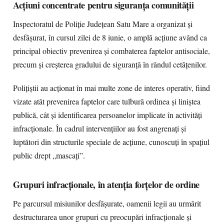
Acțiuni concentrate pentru siguranța comunității
Inspectoratul de Poliție Județean Satu Mare a organizat și
desfășurat, în cursul zilei de 8 iunie, o amplă acțiune având ca
principal obiectiv prevenirea și combaterea faptelor antisociale,
precum și creșterea gradului de siguranță în rândul cetățenilor.
Polițiștii au acționat în mai multe zone de interes operativ, fiind
vizate atât prevenirea faptelor care tulbură ordinea și liniștea
publică, cât și identificarea persoanelor implicate în activități
infracționale. În cadrul intervențiilor au fost angrenați și
luptători din structurile speciale de acțiune, cunoscuți în spațiul
public drept „mascați”.
Grupuri infracționale, în atenția forțelor de ordine
Pe parcursul misiunilor desfășurate, oamenii legii au urmărit
destructurarea unor grupuri cu preocupări infracționale și