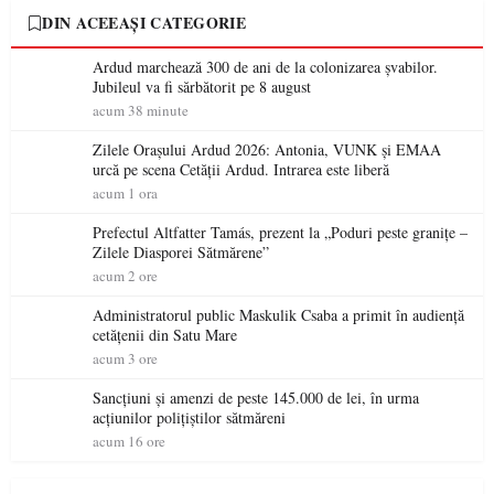
DIN ACEEAȘI CATEGORIE
Ardud marchează 300 de ani de la colonizarea șvabilor.
Jubileul va fi sărbătorit pe 8 august
acum 38 minute
Zilele Orașului Ardud 2026: Antonia, VUNK și EMAA
urcă pe scena Cetății Ardud. Intrarea este liberă
acum 1 ora
Prefectul Altfatter Tamás, prezent la „Poduri peste granițe –
Zilele Diasporei Sătmărene”
acum 2 ore
Administratorul public Maskulik Csaba a primit în audiență
cetățenii din Satu Mare
acum 3 ore
Sancțiuni și amenzi de peste 145.000 de lei, în urma
acțiunilor polițiștilor sătmăreni
acum 16 ore