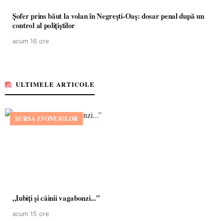
Șofer prins băut la volan în Negrești-Oaș: dosar penal după un
control al polițiștilor
acum 16 ore
ULTIMELE ARTICOLE
BURSA ZVONURILOR
,,Iubiți și câinii vagabonzi...”
acum 15 ore