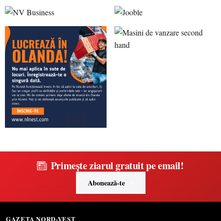
Primește ziarul gratuit pe email!
Abonează-te
GAZETA NORD-VEST