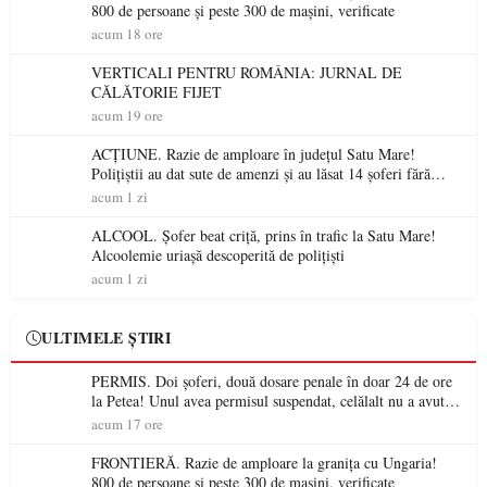
800 de persoane și peste 300 de mașini, verificate
acum 18 ore
VERTICALI PENTRU ROMÂNIA: JURNAL DE
CĂLĂTORIE FIJET
acum 19 ore
ACȚIUNE. Razie de amploare în județul Satu Mare!
Polițiștii au dat sute de amenzi și au lăsat 14 șoferi fără
permis într-o singură zi
acum 1 zi
ALCOOL. Șofer beat criță, prins în trafic la Satu Mare!
Alcoolemie uriașă descoperită de polițiști
acum 1 zi
ULTIMELE ȘTIRI
PERMIS. Doi șoferi, două dosare penale în doar 24 de ore
la Petea! Unul avea permisul suspendat, celălalt nu a avut
niciodată permis
acum 17 ore
FRONTIERĂ. Razie de amploare la granița cu Ungaria!
800 de persoane și peste 300 de mașini, verificate