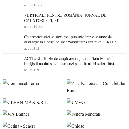
acum 18 ore
VERTICALI PENTRU ROMÂNIA: JURNAL DE
CĂLĂTORIE FIJET
acum 19 ore
Ce caracteristici se simt mai puternic într-o sesiune de
distracție la sloturi online: volatilitatea sau nivelul RTP?
acum 1 zi
ACȚIUNE. Razie de amploare în județul Satu Mare!
Polițiștii au dat sute de amenzi și au lăsat 14 șoferi fără
permis într-o singură zi
acum 1 zi