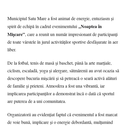
Municipiul Satu Mare a fost animat de energie, entuziasm și
„Noaptea în
spirit de echipă în cadrul evenimentului
Mișcare”
, care a reunit un număr impresionant de participanți
de toate vârstele în jurul activităților sportive desfășurate în aer
liber.
De la fotbal, tenis de masă și baschet, până la arte marțiale,
ciclism, escaladă, yoga și alergare, sătmărenii au avut ocazia să
descopere bucuria mișcării și să petreacă o seară activă alături
de familie și prieteni. Atmosfera a fost una vibrantă, iar
implicarea participanților a demonstrat încă o dată că sportul
are puterea de a uni comunitatea.
Organizatorii au evidențiat faptul că evenimentul a fost marcat
de voie bună, implicare și o energie debordantă, mulțumind