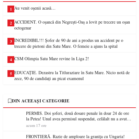
Au venit oșenii acasă…
1
ACCIDENT. O oșancă din Negrești-Oaș a lovit pe trecere un oșan
2
octogenar
INCREDIBIL!!! Șofer de 90 de ani a produs un accident pe o
3
trecere de pietoni din Satu Mare. O femeie a ajuns la spital
CSM Olimpia Satu Mare revine în Liga 2!
4
EDUCAȚIE. Dezastru la Titluraziare în Satu Mare. Nicio notă de
5
zece, 90 de candidați au picat examenul
DIN ACEEAȘI CATEGORIE
PERMIS. Doi șoferi, două dosare penale în doar 24 de ore
la Petea! Unul avea permisul suspendat, celălalt nu a avut
niciodată permis
acum 17 ore
FRONTIERĂ. Razie de amploare la granița cu Ungaria!