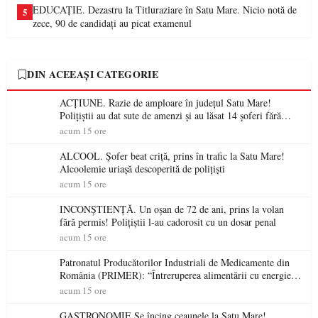
EDUCAȚIE. Dezastru la Titluraziare în Satu Mare. Nicio notă de
5
zece, 90 de candidați au picat examenul
DIN ACEEAȘI CATEGORIE
ACȚIUNE. Razie de amploare în județul Satu Mare!
Polițiștii au dat sute de amenzi și au lăsat 14 șoferi fără
permis într-o singură zi
acum 15 ore
ALCOOL. Șofer beat criță, prins în trafic la Satu Mare!
Alcoolemie uriașă descoperită de polițiști
acum 15 ore
INCONȘTIENȚĂ. Un oșan de 72 de ani, prins la volan
fără permis! Polițiștii l-au cadorosit cu un dosar penal
acum 15 ore
Patronatul Producătorilor Industriali de Medicamente din
România (PRIMER): “Întreruperea alimentării cu energie
electrică a fabricilor de medicamente va pune în pericol
acum 15 ore
accesul pacienților la medicamente esențiale
GASTRONOMIE Se încing ceaunele la Satu Mare!