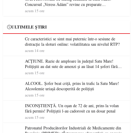
Concursul „Veress Ádám” revine cu preparate
spectaculoase, premii și un jurat de renume
acum 15 ore
ULTIMELE ȘTIRI
Ce caracteristici se simt mai puternic într-o sesiune de
distracție la sloturi online: volatilitatea sau nivelul RTP?
acum 14 ore
ACȚIUNE. Razie de amploare în județul Satu Mare!
Polițiștii au dat sute de amenzi și au lăsat 14 șoferi fără
permis într-o singură zi
acum 15 ore
ALCOOL. Șofer beat criță, prins în trafic la Satu Mare!
Alcoolemie uriașă descoperită de polițiști
acum 15 ore
INCONȘTIENȚĂ. Un oșan de 72 de ani, prins la volan
fără permis! Polițiștii l-au cadorosit cu un dosar penal
acum 15 ore
Patronatul Producătorilor Industriali de Medicamente din