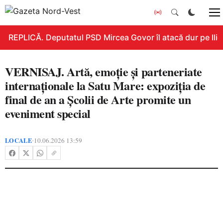
REPLICĂ. Deputatul PSD Mircea Govor îl atacă dur pe Ilie B
VERNISAJ. Artă, emoție și parteneriate
internaționale la Satu Mare: expoziția de
final de an a Școlii de Arte promite un
eveniment special
LOCALE
10.06.2026 13:59
•