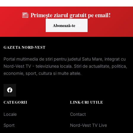
Primește ziarul gratuit pe email!
Abonează-te
GAZETA NORD-VEST
Portal multimedia de stiri pentru judetul Satu Mare, integrat cu
Nord-Vest TV - televiziunea locala. Stiri de actualitate, politica,
economie, sport, cultura si multe altele.
CATEGORII
LINK-URI UTILE
Locale
Contact
Sport
Nord-Vest TV Live