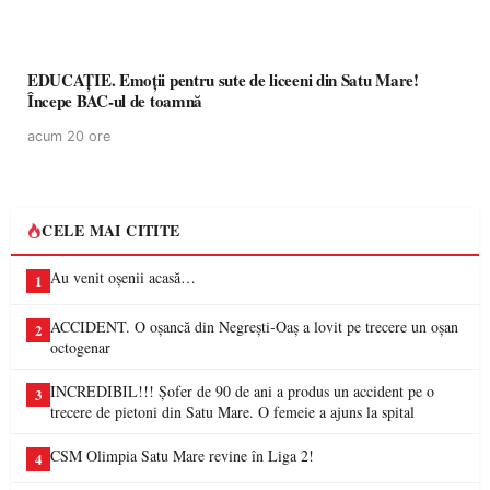
EDUCAȚIE. Emoții pentru sute de liceeni din Satu Mare!
Începe BAC-ul de toamnă
acum 20 ore
CELE MAI CITITE
Au venit oșenii acasă…
1
ACCIDENT. O oșancă din Negrești-Oaș a lovit pe trecere un oșan
2
octogenar
INCREDIBIL!!! Șofer de 90 de ani a produs un accident pe o
3
trecere de pietoni din Satu Mare. O femeie a ajuns la spital
CSM Olimpia Satu Mare revine în Liga 2!
4