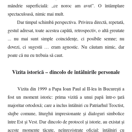
mândrie superficială: „ce noroc am avut”. O întâmplare
spectaculoasă, nimic mai mult.
Dar timpul schimbă perspectiva.
Privirea directă, repetată,
gestul adresat, toate acestea capătă, retrospectiv, o altă greutate
... nu mai sunt simple coincidențe, ci posibile semne; nu
dovezi, ci sugestii … e
ram agnostic. Nu căutam nimic, dar
poate că nu eu trebuia să caut.
Vizita istorică – dincolo de întâlnirile personale
Vizita din 1999 a Papa Ioan Paul al II-lea în București a
fost un moment istoric: prima vizită a unui papă într-o țară
majoritar ortodoxă; care a inclus întâlniri cu Patriarhul Teoctist,
slujbe comune, liturghii impresionante și dialoguri simbolice
între Est și Vest. Dar dincolo de protocol și istorie, au existat și
aceste momente tăcute, neînregistrate oficial: întâlniri cu