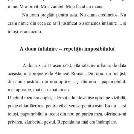
mine. M-a privit. Mi-a zâmbit. Mi-a făcut cu mâna.
Nu eram pregătit pentru asta. Nu eram credincios. Nu
eram nimic din ceea ce ar fi justificat o asemenea întâlnire ... și
totuși, eram acolo.
A doua întâlnire – repetiția imposibilului
A doua zi, alt traseu ratat, altă rătăcire urbană; de data
aceasta, în apropiere de Ateneul Român. Din nou, un polițist,
din nou mustrări, din nou oprire ... și din nou – papamobilul,
mai aproape, mai clar. mai uman.
Unchiul meu era copleșit. Emoția lui devenise aproape vizibilă,
poate chiar lăcrima, pentru că el venise pentru asta. Eu nu … și
totuși, papamobilul a trecut din nou pe partea mea, oferindu-mi
privirea, zâmbetul, gestul. Repetiția nu mai era întâmplare.