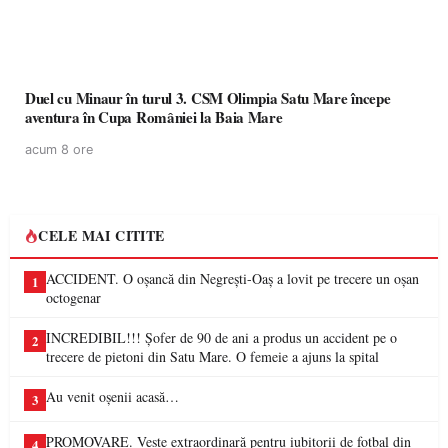
Duel cu Minaur în turul 3. CSM Olimpia Satu Mare începe
aventura în Cupa României la Baia Mare
acum 8 ore
CELE MAI CITITE
ACCIDENT. O oșancă din Negrești-Oaș a lovit pe trecere un oșan
1
octogenar
INCREDIBIL!!! Șofer de 90 de ani a produs un accident pe o
2
trecere de pietoni din Satu Mare. O femeie a ajuns la spital
Au venit oșenii acasă…
3
PROMOVARE. Veste extraordinară pentru iubitorii de fotbal din
4