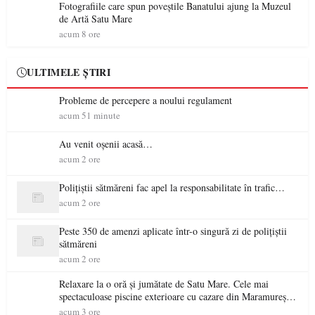
Fotografiile care spun poveștile Banatului ajung la Muzeul
de Artă Satu Mare
acum 8 ore
ULTIMELE ȘTIRI
Probleme de percepere a noului regulament
acum 51 minute
Au venit oșenii acasă…
acum 2 ore
Polițiștii sătmăreni fac apel la responsabilitate în trafic…
acum 2 ore
Peste 350 de amenzi aplicate într-o singură zi de polițiștii
sătmăreni
acum 2 ore
Relaxare la o oră și jumătate de Satu Mare. Cele mai
spectaculoase piscine exterioare cu cazare din Maramureș,
ideale pentru o escapadă de vară
acum 3 ore