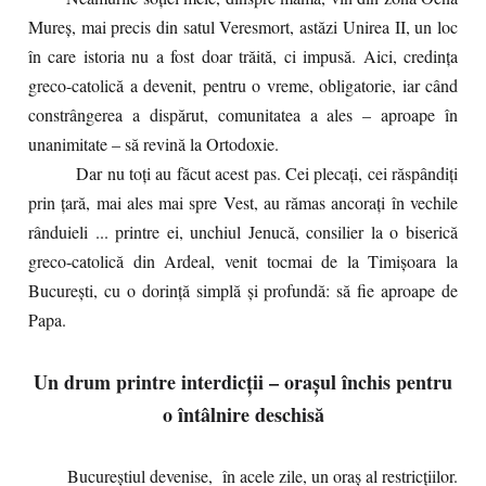
Mureș, mai precis din satul Veresmort, astăzi Unirea II, un loc
în care istoria nu a fost doar trăită, ci impusă. Aici, credința
greco-catolică a devenit, pentru o vreme, obligatorie, iar când
constrângerea a dispărut, comunitatea a ales – aproape în
unanimitate – să revină la Ortodoxie.
Dar nu toți au făcut acest pas. Cei plecați, cei răspândiți
prin țară, mai ales mai spre Vest, au rămas ancorați în vechile
rânduieli ... printre ei, unchiul Jenucă, consilier la o biserică
greco-catolică din Ardeal, venit tocmai de la Timișoara la
București, cu o dorință simplă și profundă: să fie aproape de
Papa.
Un drum printre interdicții – orașul închis pentru
o întâlnire deschisă
Bucureștiul devenise, în acele zile, un oraș al restricțiilor.