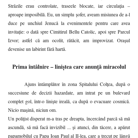
Străzile erau controlate, traseele blocate, iar circulația –
aproape imposibilă. Eu, un simplu șofer, aveam misiunea de a-l
duce pe unchiul Jenucă la evenimentele pentru care avea
invitație: o dată spre Cimitirul Bellu Catolic, apoi spre Parcul
Izvor; astfel că am ocolit, rătăcit, am improvizat. Orașul
devenise un labirint fără hartă.
Prima întâlnire – liniștea care anunță miracolul
Ajuns întâmplător în zona Spitalului Colțea, după o
succesiune de decizii hazardate, am intrat pe un bulevard
complet gol, într-o liniște ireală, ca după o evacuare cosmică.
Nicio mașină, niciun om.
Un polițist disperat m-a tras pe dreapta, încercând parcă să mă
ascundă, să mă facă invizibil ... și atunci, din tăcere, a apărut
papamobilul cu Papa Ioan Paul al II-lea, care a trecut pe lângă