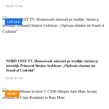
acum 3 ore
LOCALE
NORD VEST TV. Homoroade mizează pe tradiție, turism și
investiții. Primarul Simion Ardelean: „Oțeloaia rămâne un
brand al Codrului”
acum 8 ore
SPORT