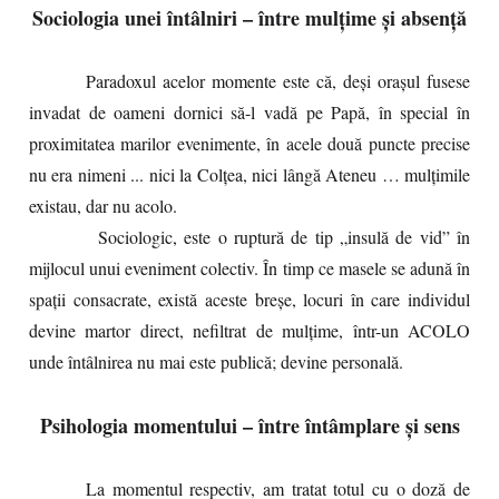
Sociologia unei întâlniri – între mulțime și absență
Paradoxul acelor momente este că, deși orașul fusese
invadat de oameni dornici să-l vadă pe Papă, în special în
proximitatea marilor evenimente, în acele două puncte precise
nu era nimeni ... nici la Colțea, nici lângă Ateneu … mulțimile
existau, dar nu acolo.
Sociologic, este o ruptură de tip „insulă de vid” în
mijlocul unui eveniment colectiv. În timp ce masele se adună în
spații consacrate, există aceste breșe, locuri în care individul
devine martor direct, nefiltrat de mulțime, într-un ACOLO
unde întâlnirea nu mai este publică; devine personală.
Psihologia momentului – între întâmplare și sens
La momentul respectiv, am tratat totul cu o doză de