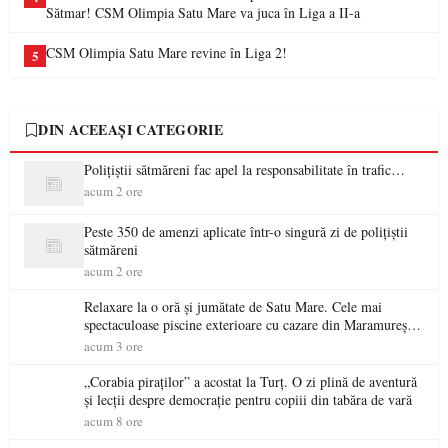
Sătmar! CSM Olimpia Satu Mare va juca în Liga a II-a
CSM Olimpia Satu Mare revine în Liga 2!
5
DIN ACEEAȘI CATEGORIE
Polițiștii sătmăreni fac apel la responsabilitate în trafic…
acum 2 ore
Peste 350 de amenzi aplicate într-o singură zi de polițiștii
sătmăreni
acum 2 ore
Relaxare la o oră și jumătate de Satu Mare. Cele mai
spectaculoase piscine exterioare cu cazare din Maramureș,
ideale pentru o escapadă de vară
acum 3 ore
„Corabia piraților” a acostat la Turț. O zi plină de aventură
și lecții despre democrație pentru copiii din tabăra de vară
acum 8 ore