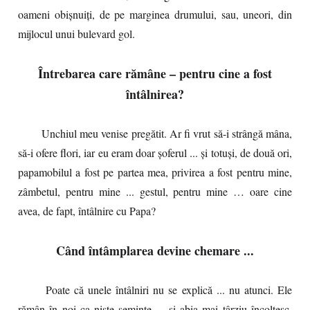
oameni obișnuiți, de pe marginea drumului, sau, uneori, din
mijlocul unui bulevard gol.
Întrebarea care rămâne – pentru cine a fost
întâlnirea?
Unchiul meu venise pregătit. Ar fi vrut să-i strângă mâna,
să-i ofere flori, iar eu eram doar șoferul ... și totuși, de două ori,
papamobilul a fost pe partea mea, privirea a fost pentru mine,
zâmbetul, pentru mine ... gestul, pentru mine … oare cine
avea, de fapt, întâlnire cu Papa?
Când întâmplarea devine chemare ...
Poate că unele întâlniri nu se explică ... nu atunci. Ele
rămân în noi ca niște semințe ... și abia mai târziu încolțesc,