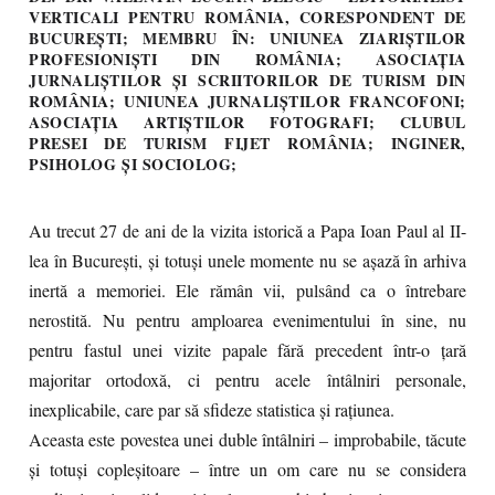
VERTICALI PENTRU ROMÂNIA, CORESPONDENT DE
BUCUREȘTI; MEMBRU ÎN: UNIUNEA ZIARIȘTILOR
PROFESIONIȘTI DIN ROMÂNIA; ASOCIAȚIA
JURNALIȘTILOR ȘI SCRIITORILOR DE TURISM DIN
ROMÂNIA; UNIUNEA JURNALIȘTILOR FRANCOFONI;
ASOCIAȚIA ARTIȘTILOR FOTOGRAFI; CLUBUL
PRESEI DE TURISM FIJET ROMÂNIA; INGINER,
PSIHOLOG ȘI SOCIOLOG;
Au trecut 27 de ani de la vizita istorică a Papa Ioan Paul al II-
lea în București, și totuși unele momente nu se așază în arhiva
inertă a memoriei. Ele rămân vii, pulsând ca o întrebare
nerostită. Nu pentru amploarea evenimentului în sine, nu
pentru fastul unei vizite papale fără precedent într-o țară
majoritar ortodoxă, ci pentru acele întâlniri personale,
inexplicabile, care par să sfideze statistica și rațiunea.
Aceasta este povestea unei duble întâlniri – improbabile, tăcute
și totuși copleșitoare – între un om care nu se considera