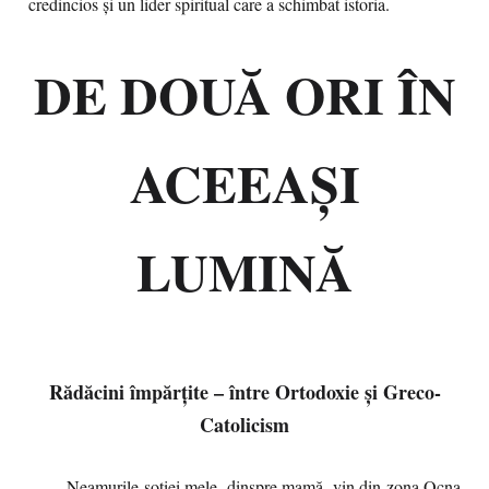
credincios și un lider spiritual care a schimbat istoria.
DE DOUĂ ORI ÎN
ACEEAȘI
LUMINĂ
Rădăcini împărțite – între Ortodoxie și Greco-
Catolicism
Neamurile soției mele, dinspre mamă, vin din zona Ocna