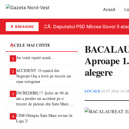
Acasă
Lo
REPLICĂ. Deputatul PSD Mircea Govor îl atacă du
BREAKING
BACALAURE
CELE MAI CITITE
Aproape 1.
Au venit oșenii acasă…
1
alegere
ACCIDENT. O oșancă din
2
Negrești-Oaș a lovit pe trecere un
oșan octogenar
LOCALE
02.07.2026 14:2
•
INCREDIBIL!!! Șofer de 90 de
3
ani a produs un accident pe o
trecere de pietoni din Satu Mare. O
femeie a ajuns la spital
CSM Olimpia Satu Mare revine în
4
Liga 2!