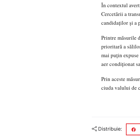
În contextul aver
Cercetării a tran
candidaților și a
Printre măsurile 
prioritară a sălil
mai puțin expuse r
aer condiționat sa
Prin aceste măsur
ciuda valului de c
Distribuie: