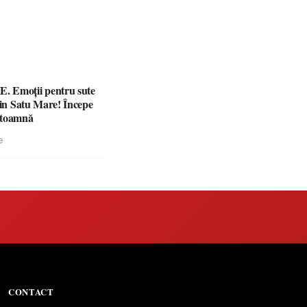
 Emoții pentru sute
din Satu Mare! Începe
 toamnă
e
CONTACT