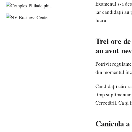
Examenul s-a desf
iar candidații au 
lucru.
Trei ore de
au avut nev
Potrivit regulamen
din momentul înch
Candidații cărora 
timp suplimentar 
Cercetării. Ca și 
Canicula a 