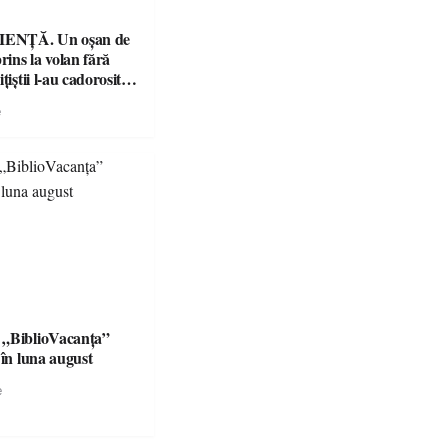
ENȚĂ. Un oșan de
prins la volan fără
țiștii l-au cadorosit
r penal
e
 „BiblioVacanța”
 în luna august
e