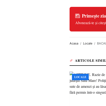
Primește zia
Abonează-te și citeșt
Acasa
Locale
BACAL
ARTICOLE SIMI
LOCALE