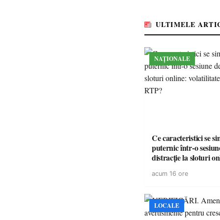
accesul pacienților la
medicamente esențial
ULTIMELE ARTI
NAȚIONALE
Ce caracteristici se s
puternic într-o sesiun
distracție la sloturi on
volatilitatea sau nive
acum 16 ore
LOCALE