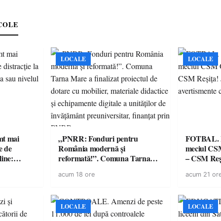
e
COLE
LOCALE
LOCALE
imt mai
„PNRR: Fonduri pentru
FOTBAL. Mă
e de
România modernă și
meciul CS
line:
reformată!”. Comuna Tarna
– CSM Reși
lul RTP?
Mare a finalizat proiectul de
avertisment
acum 18 ore
acum 21 or
dotare cu mobilier, materiale
suporteri
didactice și echipamente digitale
a unităților de învățământ
preuniversitar, finanțat prin
LOCALE
LOCALE
PNRR