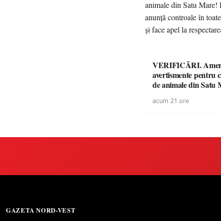
VERIFICĂRI. Amenz
avertismente pentru c
de animale din Satu 
DSVSA anunță contro
acum 21 ore
toate gospodăriile și f
respectarea legii
GAZETA NORD-VEST