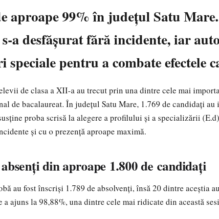
de aproape 99% în județul Satu Mare.
-a desfășurat fără incidente, iar auto
i speciale pentru a combate efectele c
 elevii de clasa a XII-a au trecut prin una dintre cele mai import
al de bacalaureat. În județul Satu Mare, 1.769 de candidați au in
sține proba scrisă la alegere a profilului și a specializării (E.d)
incidente și cu o prezență aproape maximă.
absenți din aproape 1.800 de candidați
bă au fost înscriși 1.789 de absolvenți, însă 20 dintre aceștia au 
e a ajuns la 98,88%, una dintre cele mai ridicate din această ses