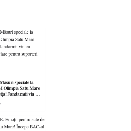
suri speciale la
M Olimpia Satu Mare
ța! Jandarmii vin cu
e clare pentru
e