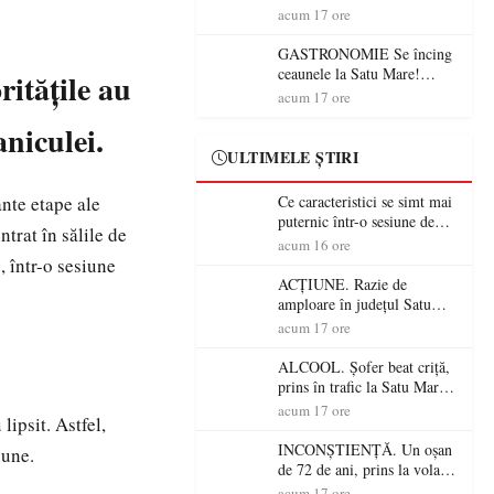
din România (PRIMER):
acum 17 ore
“Întreruperea alimentării cu
energie electrică a fabricilor
GASTRONOMIE Se încing
de medicamente va pune în
ceaunele la Satu Mare!
ritățile au
pericol accesul pacienților la
Concursul „Veress Ádám”
acum 17 ore
medicamente esențiale
revine cu preparate
aniculei.
spectaculoase, premii și un
jurat de renume
ULTIMELE ȘTIRI
ante etape ale
Ce caracteristici se simt mai
puternic într-o sesiune de
trat în sălile de
distracție la sloturi online:
acum 16 ore
volatilitatea sau nivelul
, într-o sesiune
RTP?
ACȚIUNE. Razie de
amploare în județul Satu
Mare! Polițiștii au dat sute
acum 17 ore
de amenzi și au lăsat 14
șoferi fără permis într-o
ALCOOL. Șofer beat criță,
singură zi
prins în trafic la Satu Mare!
Alcoolemie uriașă
acum 17 ore
lipsit. Astfel,
descoperită de polițiști
INCONȘTIENȚĂ. Un oșan
iune.
de 72 de ani, prins la volan
fără permis! Polițiștii l-au
acum 17 ore