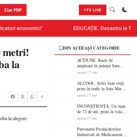
Ziar PDF
TV LIVE
catori economici”
EDUCAȚIE. Dezastru la Titlura
metri!
DIN ACEEAȘI CATEGORIE
ba la
ACȚIUNE. Razie de
amploare în județul Satu
Mare! Polițiștii au dat sute
acum 17 ore
de amenzi și au lăsat 14
șoferi fără permis într-o
ALCOOL. Șofer beat criță,
singură zi
prins în trafic la Satu Mare!
Alcoolemie uriașă
acum 17 ore
descoperită de polițiști
INCONȘTIENȚĂ. Un oșan
de 72 de ani, prins la volan
fără permis! Polițiștii l-au
acum 17 ore
cadorosit cu un dosar penal
Patronatul Producătorilor
Industriali de Medicamente