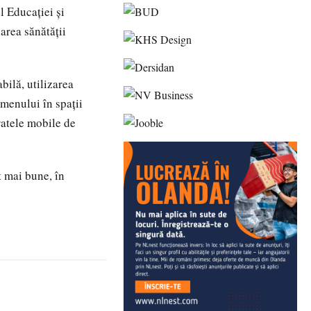
l Educației și
area sănătății
bilă, utilizarea
amenului în spații
ratele mobile de
t mai bune, în