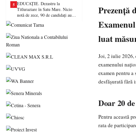
EDUCAȚIE. Dezastru la
5
Prezență 
Titluraziare în Satu Mare. Nicio
notă de zece, 90 de candidați au
picat examenul
Examenul s
luat măsur
Joi, 2 iulie 2026,
examenului națion
examen pentru a su
desfășurată fără 
Doar 20 de 
Pentru această pro
rata de participar