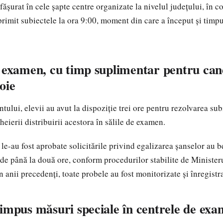
ășurat în cele șapte centre organizate la nivelul județului, în c
primit subiectele la ora 9:00, moment din care a început și timpu
 examen, cu timp suplimentar pentru cand
oie
tului, elevii au avut la dispoziție trei ore pentru rezolvarea sub
eierii distribuirii acestora în sălile de examen.
le-au fost aprobate solicitările privind egalizarea șanselor au b
de până la două ore, conform procedurilor stabilite de Ministeru
în anii precedenți, toate probele au fost monitorizate și înregist
impus măsuri speciale în centrele de ex