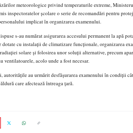
tizărilor meteorologice privind temperaturile extreme, Ministeru
smis inspectoratelor școlare o serie de recomandări pentru protej
 personalului implicat în organizarea examenului.
dispuse s-au numărat asigurarea accesului permanent la apă pota
or dotate cu instalații de climatizare funcționale, organizarea ex
adiației solare și folosirea unor soluții alternative, precum apa
u ventilatoarele, acolo unde a fost necesar.
i, autoritățile au urmărit desfășurarea examenului în condiții câ
ăldură care afectează întreaga țară.