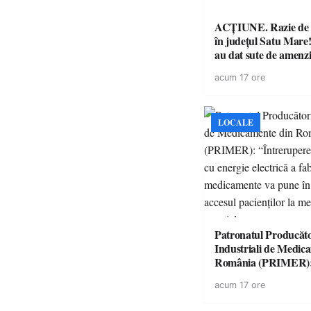
ACȚIUNE. Razie de 
în județul Satu Mare! P
au dat sute de amenzi 
14 șoferi fără permis 
acum 17 ore
singură zi
LOCALE
Patronatul Producăto
Industriali de Medic
România (PRIMER)
“Întreruperea aliment
acum 17 ore
energie electrică a fab
medicamente va pune 