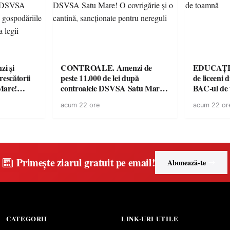
i și
CONTROALE. Amenzi de
EDUCAȚIE.
rescătorii
peste 11.000 de lei după
de liceeni 
Mare!
controalele DSVSA Satu Mare!
BAC-ul de
ale în
O covrigărie și o cantină,
acum 22 ore
acum 22 or
ace apel la
sancționate pentru nereguli
Primește ziarul gratuit pe email!
Abonează-te
CATEGORII
LINK-URI UTILE