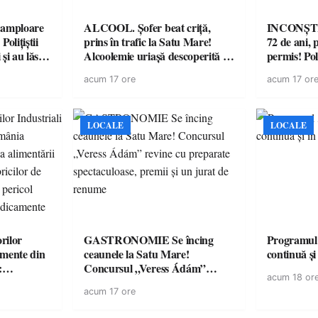
amploare
ALCOOL. Șofer beat criță,
INCONȘTI
olițiștii
prins în trafic la Satu Mare!
72 de ani, 
și au lăsat
Alcoolemie uriașă descoperită de
permis! Poli
într-o
polițiști
cu un dosa
acum 17 ore
acum 17 or
LOCALE
LOCALE
rilor
GASTRONOMIE Se încing
Programul
amente din
ceaunele la Satu Mare!
continuă și
:
Concursul „Veress Ádám”
acum 18 or
ării cu
revine cu preparate
acum 17 ore
ricilor de
spectaculoase, premii și un jurat
în pericol
de renume