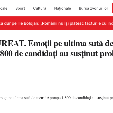
cale
Sport
Cultură
Naționale
Bursa zvonurilor
r pe Ilie Bolojan: „Românii nu își plătesc facturile cu indi
AT. Emoții pe ultima sută de 
800 de candidați au susținut pro
8