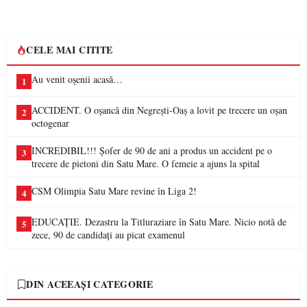
CELE MAI CITITE
Au venit oșenii acasă…
1
ACCIDENT. O oșancă din Negrești-Oaș a lovit pe trecere un oșan
2
octogenar
INCREDIBIL!!! Șofer de 90 de ani a produs un accident pe o
3
trecere de pietoni din Satu Mare. O femeie a ajuns la spital
CSM Olimpia Satu Mare revine în Liga 2!
4
EDUCAȚIE. Dezastru la Titluraziare în Satu Mare. Nicio notă de
5
zece, 90 de candidați au picat examenul
DIN ACEEAȘI CATEGORIE