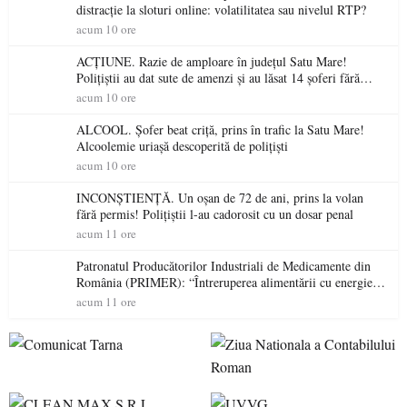
distracție la sloturi online: volatilitatea sau nivelul RTP?
acum 10 ore
ACȚIUNE. Razie de amploare în județul Satu Mare!
Polițiștii au dat sute de amenzi și au lăsat 14 șoferi fără
permis într-o singură zi
acum 10 ore
ALCOOL. Șofer beat criță, prins în trafic la Satu Mare!
Alcoolemie uriașă descoperită de polițiști
acum 10 ore
INCONȘTIENȚĂ. Un oșan de 72 de ani, prins la volan
fără permis! Polițiștii l-au cadorosit cu un dosar penal
acum 11 ore
Patronatul Producătorilor Industriali de Medicamente din
România (PRIMER): “Întreruperea alimentării cu energie
electrică a fabricilor de medicamente va pune în pericol
acum 11 ore
accesul pacienților la medicamente esențiale