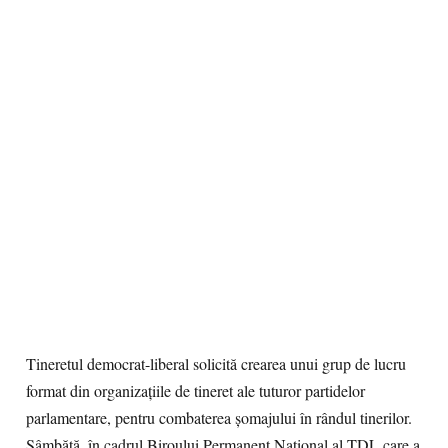
Tineretul democrat-liberal solicită crearea unui grup de lucru
format din organizaţiile de tineret ale tuturor partidelor
parlamentare, pentru combaterea şomajului în rândul tinerilor.
Sâmbătă, în cadrul Biroului Permanent Naţional al TDL care a