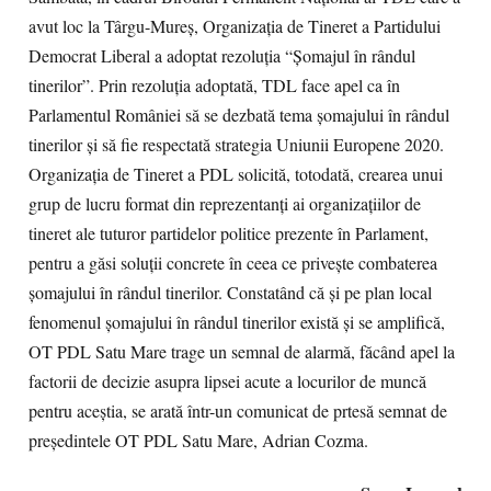
avut loc la Târgu-Mureş, Organizaţia de Tineret a Partidului
Democrat Liberal a adoptat rezoluţia “Şomajul în rândul
tinerilor”. Prin rezoluţia adoptată, TDL face apel ca în
Parlamentul României să se dezbată tema şomajului în rândul
tinerilor şi să fie respectată strategia Uniunii Europene 2020.
Organizaţia de Tineret a PDL solicită, totodată, crearea unui
grup de lucru format din reprezentanţi ai organizaţiilor de
tineret ale tuturor partidelor politice prezente în Parlament,
pentru a găsi soluţii concrete în ceea ce priveşte combaterea
şomajului în rândul tinerilor. Constatând că şi pe plan local
fenomenul şomajului în rândul tinerilor există şi se amplifică,
OT PDL Satu Mare trage un semnal de alarmă, făcând apel la
factorii de decizie asupra lipsei acute a locurilor de muncă
pentru aceştia, se arată într-un comunicat de prtesă semnat de
preşedintele OT PDL Satu Mare, Adrian Cozma.