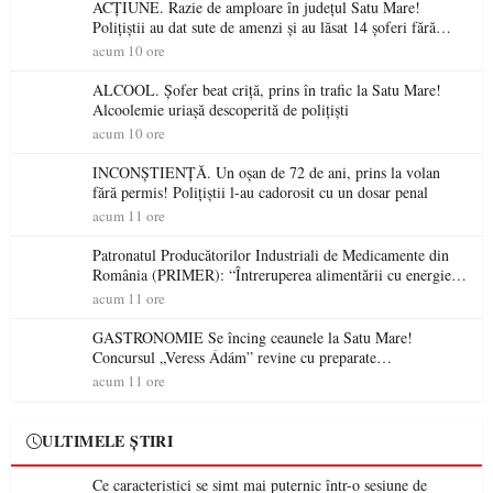
ACȚIUNE. Razie de amploare în județul Satu Mare!
Polițiștii au dat sute de amenzi și au lăsat 14 șoferi fără
permis într-o singură zi
acum 10 ore
ALCOOL. Șofer beat criță, prins în trafic la Satu Mare!
Alcoolemie uriașă descoperită de polițiști
acum 10 ore
INCONȘTIENȚĂ. Un oșan de 72 de ani, prins la volan
fără permis! Polițiștii l-au cadorosit cu un dosar penal
acum 11 ore
Patronatul Producătorilor Industriali de Medicamente din
România (PRIMER): “Întreruperea alimentării cu energie
electrică a fabricilor de medicamente va pune în pericol
acum 11 ore
accesul pacienților la medicamente esențiale
GASTRONOMIE Se încing ceaunele la Satu Mare!
Concursul „Veress Ádám” revine cu preparate
spectaculoase, premii și un jurat de renume
acum 11 ore
ULTIMELE ȘTIRI
Ce caracteristici se simt mai puternic într-o sesiune de