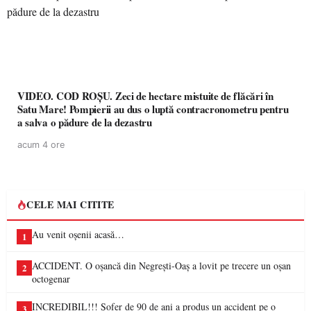
VIDEO. COD ROȘU. Zeci de hectare mistuite de flăcări în
Satu Mare! Pompierii au dus o luptă contracronometru pentru
a salva o pădure de la dezastru
acum 4 ore
CELE MAI CITITE
Au venit oșenii acasă…
1
ACCIDENT. O oșancă din Negrești-Oaș a lovit pe trecere un oșan
2
octogenar
INCREDIBIL!!! Șofer de 90 de ani a produs un accident pe o
3