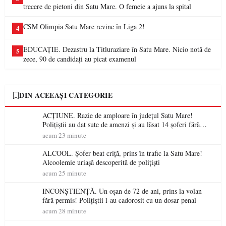
trecere de pietoni din Satu Mare. O femeie a ajuns la spital
CSM Olimpia Satu Mare revine în Liga 2!
4
EDUCAȚIE. Dezastru la Titluraziare în Satu Mare. Nicio notă de
5
zece, 90 de candidați au picat examenul
DIN ACEEAȘI CATEGORIE
ACȚIUNE. Razie de amploare în județul Satu Mare!
Polițiștii au dat sute de amenzi și au lăsat 14 șoferi fără
permis într-o singură zi
acum 23 minute
ALCOOL. Șofer beat criță, prins în trafic la Satu Mare!
Alcoolemie uriașă descoperită de polițiști
acum 25 minute
INCONȘTIENȚĂ. Un oșan de 72 de ani, prins la volan
fără permis! Polițiștii l-au cadorosit cu un dosar penal
acum 28 minute