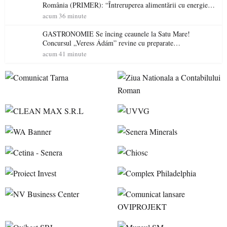
România (PRIMER): “Întreruperea alimentării cu energie
electrică a fabricilor de medicamente va pune în pericol
acum 36 minute
accesul pacienților la medicamente esențiale
GASTRONOMIE Se încing ceaunele la Satu Mare!
Concursul „Veress Ádám” revine cu preparate
spectaculoase, premii și un jurat de renume
acum 41 minute