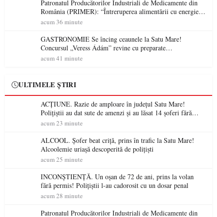
Patronatul Producătorilor Industriali de Medicamente din
România (PRIMER): “Întreruperea alimentării cu energie
electrică a fabricilor de medicamente va pune în pericol
acum 36 minute
accesul pacienților la medicamente esențiale
GASTRONOMIE Se încing ceaunele la Satu Mare!
Concursul „Veress Ádám” revine cu preparate
spectaculoase, premii și un jurat de renume
acum 41 minute
ULTIMELE ȘTIRI
ACȚIUNE. Razie de amploare în județul Satu Mare!
Polițiștii au dat sute de amenzi și au lăsat 14 șoferi fără
permis într-o singură zi
acum 23 minute
ALCOOL. Șofer beat criță, prins în trafic la Satu Mare!
Alcoolemie uriașă descoperită de polițiști
acum 25 minute
INCONȘTIENȚĂ. Un oșan de 72 de ani, prins la volan
fără permis! Polițiștii l-au cadorosit cu un dosar penal
acum 28 minute
Patronatul Producătorilor Industriali de Medicamente din