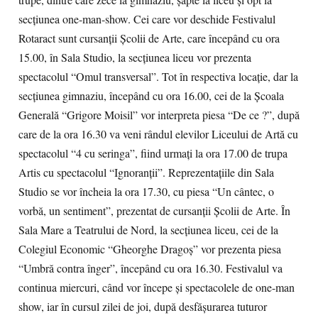
trupe, dintre care zece la gimnaziu, şapte la liceu şi opt la
secţiunea one-man-show. Cei care vor deschide Festivalul
Rotaract sunt cursanţii Şcolii de Arte, care începând cu ora
15.00, în Sala Studio, la secţiunea liceu vor prezenta
spectacolul “Omul transversal”. Tot în respectiva locaţie, dar la
secţiunea gimnaziu, începând cu ora 16.00, cei de la Şcoala
Generală “Grigore Moisil” vor interpreta piesa “De ce ?”, după
care de la ora 16.30 va veni rândul elevilor Liceului de Artă cu
spectacolul “4 cu seringa”, fiind urmaţi la ora 17.00 de trupa
Artis cu spectacolul “Ignoranţii”. Reprezentaţiile din Sala
Studio se vor încheia la ora 17.30, cu piesa “Un cântec, o
vorbă, un sentiment”, prezentat de cursanţii Şcolii de Arte. În
Sala Mare a Teatrului de Nord, la secţiunea liceu, cei de la
Colegiul Economic “Gheorghe Dragoş” vor prezenta piesa
“Umbră contra înger”, începând cu ora 16.30. Festivalul va
continua miercuri, când vor începe şi spectacolele de one-man
show, iar în cursul zilei de joi, după desfăşurarea tuturor