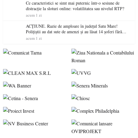
Ce caracteristici se simt mai puternic într-o sesiune de
distracție la sloturi online: volatilitatea sau nivelul RTP?
acum 1 zi
ACȚIUNE. Razie de amploare în județul Satu Mare!
Polițiștii au dat sute de amenzi și au lăsat 14 șoferi fără
permis într-o singură zi
acum 1 zi