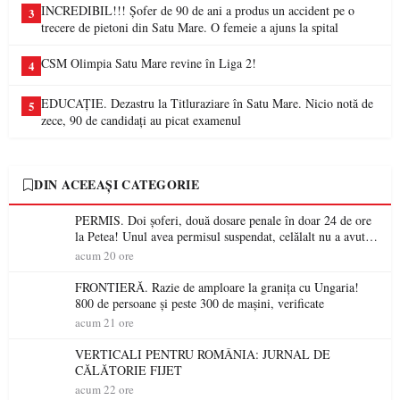
INCREDIBIL!!! Șofer de 90 de ani a produs un accident pe o
3
trecere de pietoni din Satu Mare. O femeie a ajuns la spital
CSM Olimpia Satu Mare revine în Liga 2!
4
EDUCAȚIE. Dezastru la Titluraziare în Satu Mare. Nicio notă de
5
zece, 90 de candidați au picat examenul
DIN ACEEAȘI CATEGORIE
PERMIS. Doi șoferi, două dosare penale în doar 24 de ore
la Petea! Unul avea permisul suspendat, celălalt nu a avut
niciodată permis
acum 20 ore
FRONTIERĂ. Razie de amploare la granița cu Ungaria!
800 de persoane și peste 300 de mașini, verificate
acum 21 ore
VERTICALI PENTRU ROMÂNIA: JURNAL DE
CĂLĂTORIE FIJET
acum 22 ore