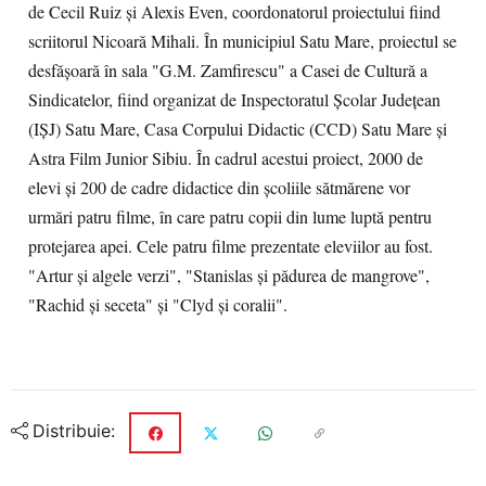
de Cecil Ruiz şi Alexis Even, coordonatorul proiectului fiind
scriitorul Nicoară Mihali. În municipiul Satu Mare, proiectul se
desfăşoară în sala "G.M. Zamfirescu" a Casei de Cultură a
Sindicatelor, fiind organizat de Inspectoratul Şcolar Judeţean
(IŞJ) Satu Mare, Casa Corpului Didactic (CCD) Satu Mare şi
Astra Film Junior Sibiu. În cadrul acestui proiect, 2000 de
elevi şi 200 de cadre didactice din şcoliile sătmărene vor
urmări patru filme, în care patru copii din lume luptă pentru
protejarea apei. Cele patru filme prezentate eleviilor au fost.
"Artur şi algele verzi", "Stanislas şi pădurea de mangrove",
"Rachid şi seceta" şi "Clyd şi coralii".
Distribuie: