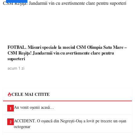
FOTBAL. Măsuri speciale la meciul CSM Olimpia Satu Mare –
CSM Reșița! Jandarmii vin cu avertismente clare pentru
suporteri
acum 1 zi
CELE MAI CITITE
Au venit oșenii acasă…
1
ACCIDENT. O oșancă din Negrești-Oaș a lovit pe trecere un oșan
2
octogenar