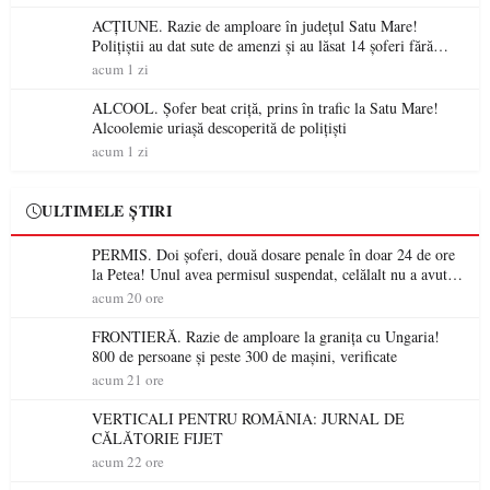
ACȚIUNE. Razie de amploare în județul Satu Mare!
Polițiștii au dat sute de amenzi și au lăsat 14 șoferi fără
permis într-o singură zi
acum 1 zi
ALCOOL. Șofer beat criță, prins în trafic la Satu Mare!
Alcoolemie uriașă descoperită de polițiști
acum 1 zi
ULTIMELE ȘTIRI
PERMIS. Doi șoferi, două dosare penale în doar 24 de ore
la Petea! Unul avea permisul suspendat, celălalt nu a avut
niciodată permis
acum 20 ore
FRONTIERĂ. Razie de amploare la granița cu Ungaria!
800 de persoane și peste 300 de mașini, verificate
acum 21 ore
VERTICALI PENTRU ROMÂNIA: JURNAL DE
CĂLĂTORIE FIJET
acum 22 ore