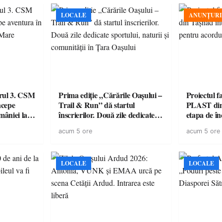
LOCALE
ANUNȚURI
urul 3. CSM
Prima ediție „Cărările Oașului –
Proiectul 
ncepe
Trail & Run” dă startul
PLAST din 
âniei la
înscrierilor. Două zile dedicate
etapa de î
sportului, naturii și comunității
acordul de
acum 5 ore
acum 5 ore
în Țara Oașului
LOCALE
LOCALE