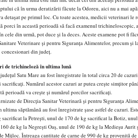
aptului că în urma deratizării făcute la Odoreu, aici nu a mai apă
ra detaşat pe primul loc. Cu toate acestea, medicii veterinari le
că porci în această perioadă să facă examenul trichineloscopic, a
în cele din urmă, pot duce şi la deces. Aceste examene pot fi făc
Sanitare Veterinare şi pentru Siguranţa Alimentelor, precum şi l
i concesionari din judeţ.
i de trichineloză în ultima lună
 judeţul Satu Mare au fost înregistrate în total circa 20 de cazur
i sacrificaţi. Numărul acestor cazuri ar putea creşte simţitor pâ
ă perioadă va creşte şi numărul porcilor sacrificaţi.
furnizate de Direcţia Sanitar Veterinară şi pentru Siguranţa Ali
n ultima săptămână au fost înregistrate şase astfel de cazuri. Es
sacrificat la Petreşti, unul de 170 de kg sacrificat la Botiz, unu
 160 de kg la Negreşti Oaş, unul de 190 de kg la Medieşu Aurit 
 Mijloc. Întreaga cantitate de carne de 990 de kg provenită de l