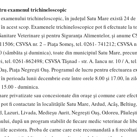
tru examenul trichineloscopic
 examenului trichineloscopic, în judeţul Satu Mare există 24 de
 în acest scop. Examenele trichineloscopice pot fi efectuate la t
Sanitare Veterinare şi pentru Siguranţa Alimentelor, şi anume CS
11506; CSVSA nr. 2 – Piaţa Someş, tel. 0261- 741212; CSVSA nr.
0 (sâmbăta şi duminica), toate din municipiul Satu Mare, precu
ei, tel. 0261-862498; CSVSA Tăşnad - str. A. Iancu nr. 10 / A, te
aş, Piaţa Negreşti Oaş. Programul de lucru pentru efectuarea 
în perioada lunii decembrie este între orele 8.00 şi 17.00, în zil
i 15.00 - duminica.
nare privatizate sau concesionate din oraşe şi comune care efe
pot fi contactate în localităţile Satu Mare, Ardud, Acâş, Beltiug
Lazuri, Livada, Medieşu Aurit, Negreşti Oaş, Odoreu, Păuleşti
ului, după un program stabilit de fiecare medic veterinar de libe
ediile acestora. Proba de carne care este recomandată a fi recoltată