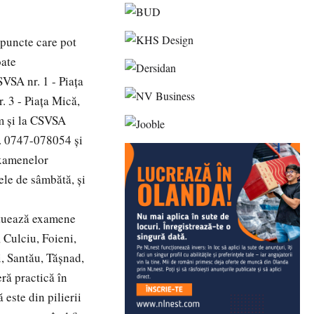
 puncte care pot
oate
VSA nr. 1 - Piaţa
 3 - Piaţa Mică,
m şi la CSVSA
l. 0747-078054 şi
examenelor
ele de sâmbătă, şi
ctuează examene
, Culciu, Foieni,
, Santău, Tăşnad,
ră practică în
 este din pilierii