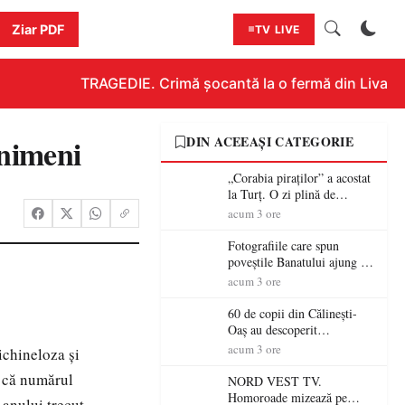
Ziar PDF
TV LIVE
TRAGEDIE. Crimă șocantă la o fermă din Livada!!! 
 nimeni
DIN ACEEAȘI CATEGORIE
„Corabia piraților” a acostat
la Turț. O zi plină de
aventură și lecții despre
acum 3 ore
democrație pentru copiii din
tabăra de vară
Fotografiile care spun
poveștile Banatului ajung la
Muzeul de Artă Satu Mare
acum 3 ore
60 de copii din Călinești-
Oaș au descoperit
patrimoniul local la Casa
acum 3 ore
ichineloza şi
Muzeu „Iacob Mărcuț”
l că numărul
NORD VEST TV.
Homoroade mizează pe
 anului trecut.