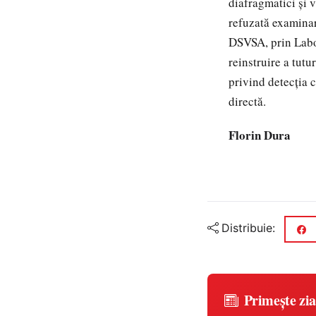
diafragmatici şi v
refuzată examina
DSVSA, prin Labor
reinstruire a tutu
privind detecţia c
directă.
Florin Dura
Distribuie:
Primește zia