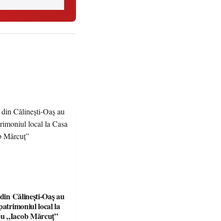
 din Călinești-Oaș au
patrimoniul local la
u „Iacob Mărcuț”