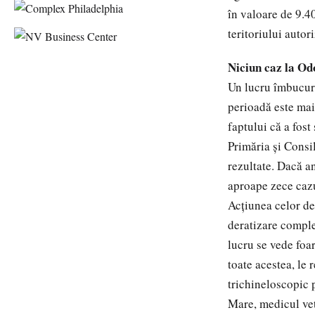
în valoare de 9.40
teritoriului autori
Niciun caz la Od
Un lucru îmbucură
perioadă este mai
faptului că a fost
Primăria şi Consi
rezultate. Dacă a
aproape zece cazur
Acţiunea celor de
deratizare comple
lucru se vede foar
toate acestea, le
trichineloscopic 
Mare, medicul ve