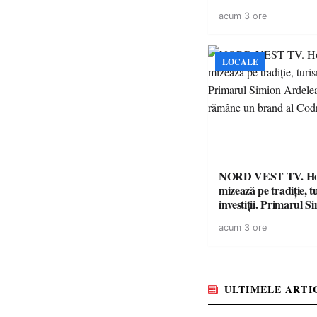
copiii din tabăra de 
acum 3 ore
LOCALE
NORD VEST TV. H
mizează pe tradiție, t
investiții. Primarul Simion
Ardelean: „Oțeloaia
acum 3 ore
brand al Codrului”
ULTIMELE ARTI