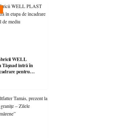
fabricii WELL
Tășnad intră în
ncadrare pentru
 mediu