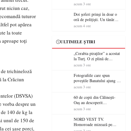
tradiție, turism și investiții.
acum 3 ore
rut niciun caz,
Primarul Simion Ardelean:
„Oțeloaia rămâne un brand
Doi șoferi prinși în doar o
 recomandă tuturor
al Codrului”
oră de polițiști. Un tânăr
ltfel pot apărea
conducea băut, iar un
acum 4 ore
sătmărean s-a urcat la volan
ute la toate
cu permisul suspendat
a aproape toţi
ULTIMELE ȘTIRI
„Corabia piraților” a acostat
la Turț. O zi plină de
aventură și lecții despre
acum 3 ore
democrație pentru copiii din
i de trichineloză
tabăra de vară
Fotografiile care spun
nă la Crăciun
poveștile Banatului ajung la
Muzeul de Artă Satu Mare
acum 3 ore
mentelor (DSVSA)
60 de copii din Călinești-
Oaș au descoperit
te vorba despre un
patrimoniul local la Casa
acum 3 ore
l de 140 de kg la
Muzeu „Iacob Mărcuț”
NORD VEST TV.
şi unul de 150 de
Homoroade mizează pe
a cei şase porci,
tradiție, turism și investiții.
acum 3 ore