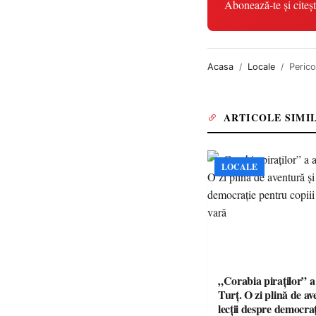
Abonează-te și citeșt
Acasa
Locale
Perico
ARTICOLE SIMI
LOCALE
„Corabia piraților” a 
Turț. O zi plină de av
lecții despre democra