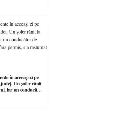
nte în aceeași zi pe
n județ. Un șofer rănit
eni, iar un conducător
t și fără permis, s-a
a Bixad