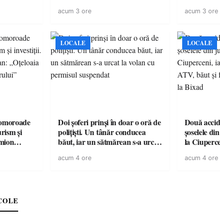
vară
acum 3 ore
acum 3 ore
LOCALE
LOCALE
omoroade
Doi șoferi prinși în doar o oră de
Două accide
urism și
polițiști. Un tânăr conducea
șoselele di
băut, iar un sătmărean s-a urcat
la Ciuperc
 rămâne un
la volan cu permisul suspendat
de ATV, bău
acum 4 ore
acum 4 ore
răsturnat l
COLE