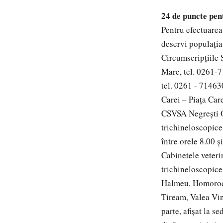
24 de puncte pen
Pentru efectuarea
deservi populaţia
Circumscripţiile 
Mare, tel. 0261-7
tel. 0261 - 71463
Carei – Piaţa Car
CSVSA Negreşti O
trichineloscopice 
între orele 8.00 ş
Cabinetele veteri
trichineloscopice 
Halmeu, Homorod, 
Tiream, Valea Vin
parte, afişat la s