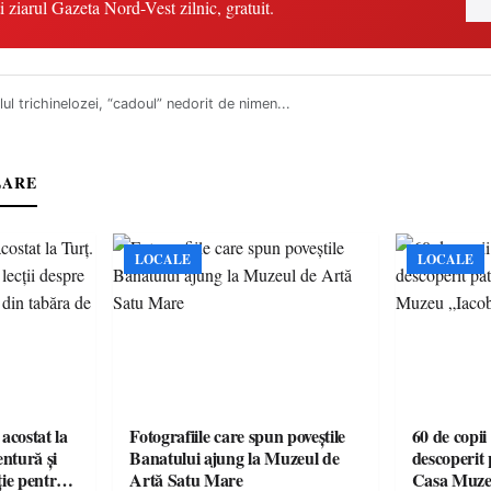
i ziarul Gazeta Nord-Vest zilnic, gratuit.
lul trichinelozei, “cadoul” nedorit de nimen...
LARE
LOCALE
LOCALE
acostat la
Fotografiile care spun poveștile
60 de copii
entură și
Banatului ajung la Muzeul de
descoperit 
ție pentru
Artă Satu Mare
Casa Muze