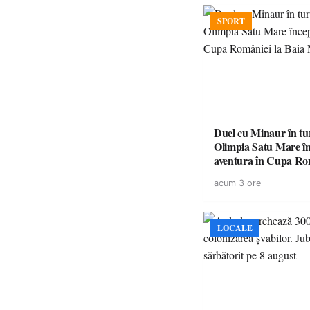
SPORT
Duel cu Minaur în t
Olimpia Satu Mare î
aventura în Cupa Rom
Baia Mare
acum 3 ore
LOCALE