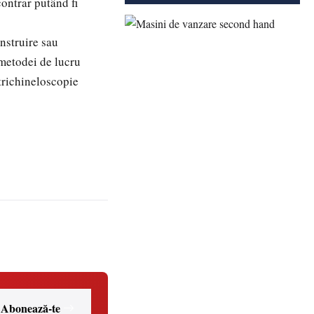
contrar putând fi
nstruire sau
 metodei de lucru
 trichineloscopie
Abonează-te