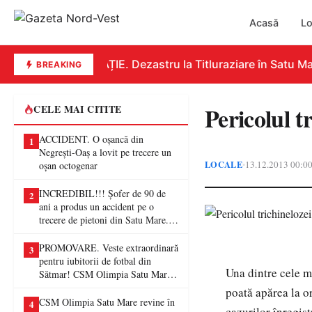
Acasă
Lo
EDUCAȚIE. Dezastru la Titluraziare în Satu Mare
BREAKING
Pericolul t
CELE MAI CITITE
ACCIDENT. O oșancă din
1
Negrești-Oaș a lovit pe trecere un
LOCALE
13.12.2013 00:0
•
oșan octogenar
INCREDIBIL!!! Șofer de 90 de
2
ani a produs un accident pe o
trecere de pietoni din Satu Mare. O
femeie a ajuns la spital
PROMOVARE. Veste extraordinară
3
pentru iubitorii de fotbal din
Una dintre cele m
Sătmar! CSM Olimpia Satu Mare
va juca în Liga a II-a
poată apărea la o
CSM Olimpia Satu Mare revine în
4
cazurilor înregist