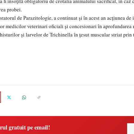
a fi însoţită obligatoriu de crotalia animalului sacrificat, în caz 
rea probei.
atorul de Parazitologie, a continuat şi în acest an acţiunea de i
ror medicilor veterinari oficiali şi concesionari în aprofundarea
histurilor şi larvelor de Trichinella în ţesut muscular striat prin
rul gratuit pe email!