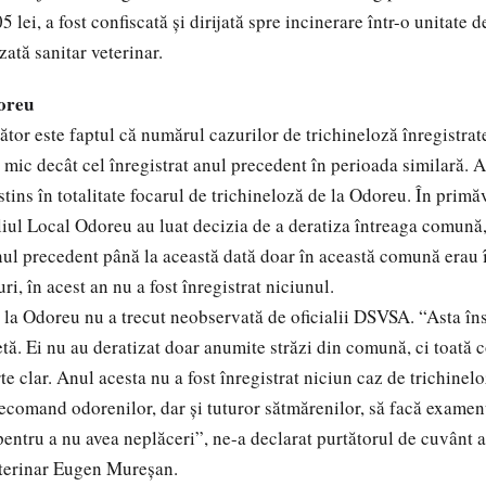
5 lei, a fost confiscată şi dirijată spre incinerare într-o unitate d
zată sanitar veterinar.
oreu
tor este faptul că numărul cazurilor de trichineloză înregistrat
 mic decât cel înregistrat anul precedent în perioada similară. 
 stins în totalitate focarul de trichineloză de la Odoreu. În primă
liul Local Odoreu au luat decizia de a deratiza întreaga comună,
nul precedent până la această dată doar în această comună erau 
i, în acest an nu a fost înregistrat niciunul.
 la Odoreu nu a trecut neobservată de oficialii DSVSA. “Asta în
tă. Ei nu au deratizat doar anumite străzi din comună, ci toată
te clar. Anul acesta nu a fost înregistrat niciun caz de trichine
 recomand odorenilor, dar şi tuturor sătmărenilor, să facă examen
pentru a nu avea neplăceri”, ne-a declarat purtătorul de cuvânt
terinar Eugen Mureşan.