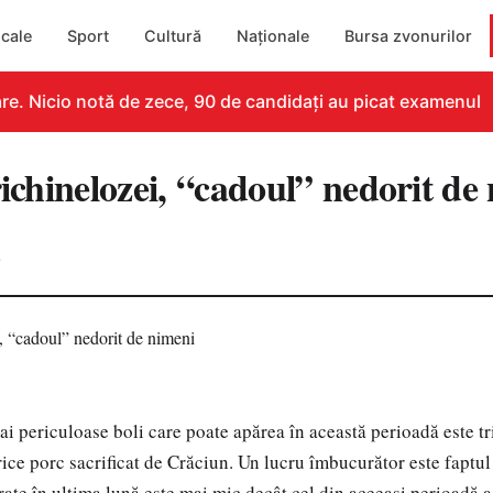
cale
Sport
Cultură
Naționale
Bursa zvonurilor
. Nicio notă de zece, 90 de candidați au picat examenul
richinelozei, “cadoul” nedorit de
0
ai periculoase boli care poate apărea în această perioadă este tr
rice porc sacrificat de Crăciun. Un lucru îmbucurător este faptu
rate în ultima lună este mai mic decât cel din aceeaşi perioadă a