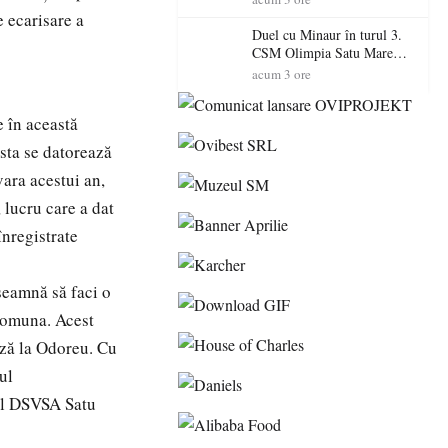
Primarul Simion Ardelean:
e ecarisare a
„Oțeloaia rămâne un brand
Duel cu Minaur în turul 3.
al Codrului”
CSM Olimpia Satu Mare
începe aventura în Cupa
acum 3 ore
României la Baia Mare
e în această
Asta se datorează
vara acestui an,
 lucru care a dat
înregistrate
seamnă să faci o
 comuna. Acest
loză la Odoreu. Cu
ul
 al DSVSA Satu