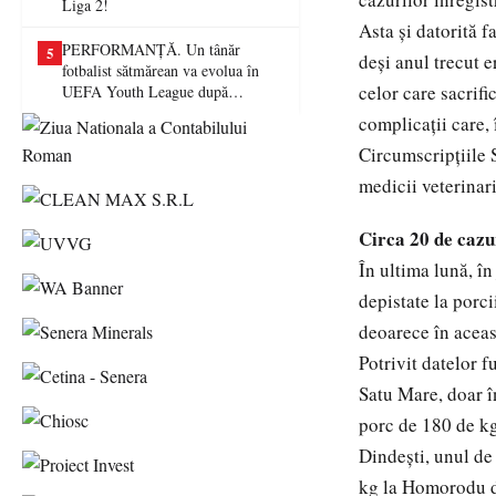
Liga 2!
Asta şi datorită f
PERFORMANȚĂ. Un tânăr
5
deşi anul trecut e
fotbalist sătmărean va evolua în
celor care sacrifi
UEFA Youth League după
transferul la Farul Constanța
complicaţii care, 
Circumscripţiile 
medicii veterinar
Circa 20 de cazur
În ultima lună, în
depistate la porci
deoarece în aceast
Potrivit datelor 
Satu Mare, doar î
porc de 180 de kg 
Dindeşti, unul de
kg la Homorodu de