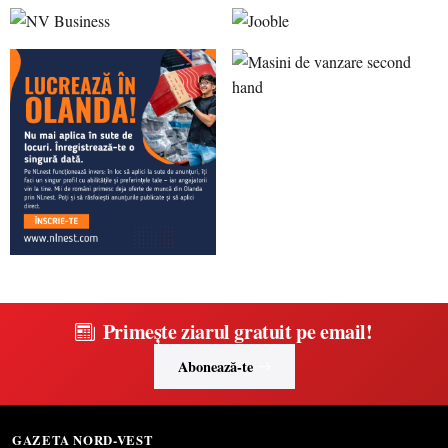
Primește ziarul gratuit pe email!
Abonează-te
GAZETA NORD-VEST