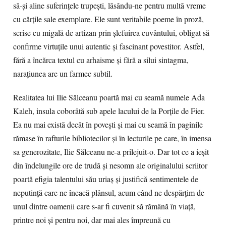
să-şi aline suferinţele trupeşti, lăsându-ne pentru multă vreme
cu cărţile sale exemplare. Ele sunt veritabile poeme în proză,
scrise cu migală de artizan prin şlefuirea cuvântului, obligat să
confirme virtuţile unui autentic şi fascinant povestitor. Astfel,
fără a încărca textul cu arhaisme şi fără a silui sintagma,
naraţiunea are un farmec subtil.
Realitatea lui Ilie Sălceanu poartă mai cu seamă numele Ada
Kaleh, insula coborâtă sub apele lacului de la Porţile de Fier.
Ea nu mai există decât în poveşti şi mai cu seamă în paginile
rămase în rafturile bibliotecilor şi în lecturile pe care, în imensa
sa generozitate, Ilie Sălceanu ne-a prilejuit-o. Dar tot ce a ieşit
din îndelungile ore de trudă şi nesomn ale originalului scriitor
poartă efigia talentului său uriaş şi justifică sentimentele de
neputinţă care ne îneacă plânsul, acum când ne despărţim de
unul dintre oamenii care s-ar fi cuvenit să rămână în viaţă,
printre noi şi pentru noi, dar mai ales împreună cu