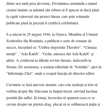
dintre noi mult prea devreme, Divinitatea curmându-i elanul
creator înainte ca talentul său robust să fi apucat să ducă până
la capăt valorosul său proiect literar, care prin volumele
publicate până în prezent îi certifică celebritatea.
S-a născut în 29 august 1946, la Orşova. Membru al Uniunii
Scriitorilor din România, a publicat o serie de romane de
succes, începând cu “Umbra slugerului Theodor”, “Cămaşa
morţii” , “Ada Kaleh”, “Gelin, mireasa din Ada Kaleh” şi
altele. A colaborat la diferite reviste literare, îndeosebi la
Steaua. De asemenea, a semnat editoriale în “Solstiţiu”, apoi în
“Informaţia Zilei”, unde a ocupat funcţia de director editor.
Cuvintele se lasă anevoie strunite, căci este nedrept şi trist să
vorbim despre Ilie Sălceanu la timpul trecut, strivind lacrima
pornită din suflet. Şi totuşi, încercăm să spunem ceea ce se
cuvine despre un prieten drag, plecat să se odihnească puţin şi