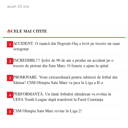
acum 20 ore
CELE MAI CITITE
ACCIDENT. O oșancă din Negrești-Oaș a lovit pe trecere un oșan
1
octogenar
INCREDIBIL!!! Șofer de 90 de ani a produs un accident pe o
2
trecere de pietoni din Satu Mare. O femeie a ajuns la spital
PROMOVARE. Veste extraordinară pentru iubitorii de fotbal din
3
Sătmar! CSM Olimpia Satu Mare va juca în Liga a II-a
PERFORMANȚĂ. Un tânăr fotbalist sătmărean va evolua în
4
UEFA Youth League după transferul la Farul Constanța
CSM Olimpia Satu Mare revine în Liga 2!
5