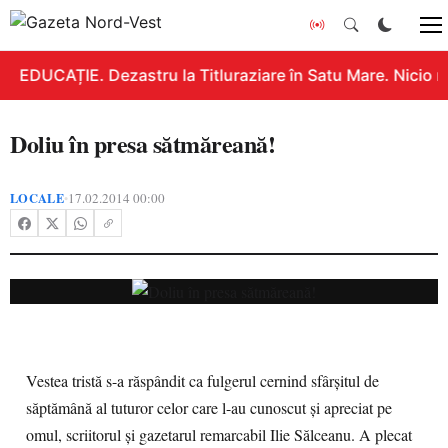
EDUCAȚIE. Dezastru la Titluraziare în Satu Mare. Nicio n
Doliu în presa sătmăreană!
LOCALE
17.02.2014 00:00
•
Vestea tristă s-a răspândit ca fulgerul cernind sfârşitul de
săptămână al tuturor celor care l-au cunoscut şi apreciat pe
omul, scriitorul şi gazetarul remarcabil Ilie Sălceanu. A plecat