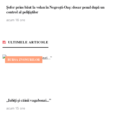
Șofer prins băut la volan în Negrești-Oaș: dosar penal după un
control al polițiștilor
acum 16 ore
ULTIMELE ARTICOLE
BURSA ZVONURILOR
,,Iubiți și câinii vagabonzi...”
acum 15 ore