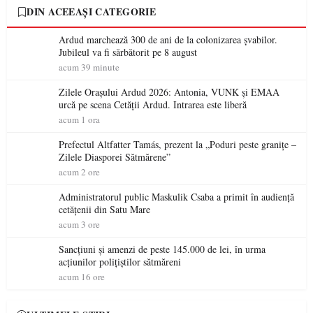
DIN ACEEAȘI CATEGORIE
Ardud marchează 300 de ani de la colonizarea șvabilor.
Jubileul va fi sărbătorit pe 8 august
acum 39 minute
Zilele Orașului Ardud 2026: Antonia, VUNK și EMAA
urcă pe scena Cetății Ardud. Intrarea este liberă
acum 1 ora
Prefectul Altfatter Tamás, prezent la „Poduri peste granițe –
Zilele Diasporei Sătmărene”
acum 2 ore
Administratorul public Maskulik Csaba a primit în audiență
cetățenii din Satu Mare
acum 3 ore
Sancțiuni și amenzi de peste 145.000 de lei, în urma
acțiunilor polițiștilor sătmăreni
acum 16 ore