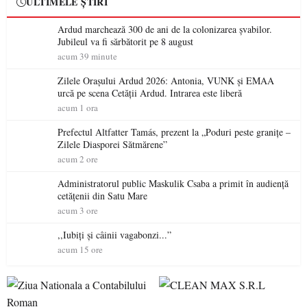
ULTIMELE ȘTIRI
Ardud marchează 300 de ani de la colonizarea șvabilor.
Jubileul va fi sărbătorit pe 8 august
acum 39 minute
Zilele Orașului Ardud 2026: Antonia, VUNK și EMAA
urcă pe scena Cetății Ardud. Intrarea este liberă
acum 1 ora
Prefectul Altfatter Tamás, prezent la „Poduri peste granițe –
Zilele Diasporei Sătmărene”
acum 2 ore
Administratorul public Maskulik Csaba a primit în audiență
cetățenii din Satu Mare
acum 3 ore
,,Iubiți și câinii vagabonzi...”
acum 15 ore