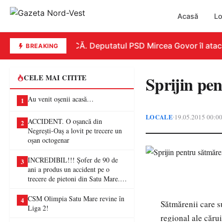
Acasă
Lo
REPLICĂ. Deputatul PSD Mircea Govor îl atacă du
BREAKING
Sprijin pen
CELE MAI CITITE
Au venit oșenii acasă…
1
LOCALE
19.05.2015 00:0
•
ACCIDENT. O oșancă din
2
Negrești-Oaș a lovit pe trecere un
oșan octogenar
INCREDIBIL!!! Șofer de 90 de
3
ani a produs un accident pe o
trecere de pietoni din Satu Mare. O
femeie a ajuns la spital
CSM Olimpia Satu Mare revine în
4
Sătmărenii care s
Liga 2!
regional ale cărui