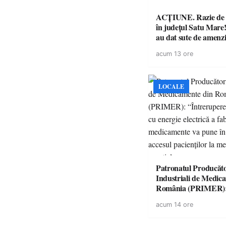
ACȚIUNE. Razie de 
în județul Satu Mare! P
au dat sute de amenzi 
14 șoferi fără permis 
acum 13 ore
singură zi
LOCALE
Patronatul Producăto
Industriali de Medic
România (PRIMER)
“Întreruperea aliment
acum 14 ore
energie electrică a fab
medicamente va pune 