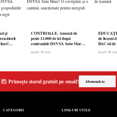
i și
CONTROALE. Amenzi de
EDUCAȚIE.
rescătorii
peste 11.000 de lei după
de liceeni 
Mare!
controalele DSVSA Satu Mare!
BAC-ul de
ale în
O covrigărie și o cantină,
acum 18 ore
acum 18 or
ace apel la
sancționate pentru nereguli
Primește ziarul gratuit pe email!
Abonează-te
CATEGORII
LINK-URI UTILE