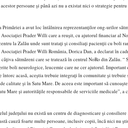
acestor persoane și până azi nu a existat nici o strategie pentru 
 a Primăriei a avut loc întâlnirea reprezentanților ong-urilor să
Asociației Prader Willi care a reușit, cu ajutorul financiar al No
entru la Zalău unde sunt tratați și consiliați pacienții cu boli r
le Asociaţiei Prader Willi România, Dorica Dan, a declarat în ca
t câţiva sătmăreni care se tratează în centrul NoRo din Zalău. “
erite boli neurologice, leucemie care ne cer ajutorul. Important 
întorc acasă, aceştia trebuie integraţi în comunitate şi trebuie 
 de calitate şi în Satu Mare. De aceea este important să cunoaşt
tu Mare şi autorităţile responsabile de serviciile medicale”, a
elul județului nu există un centru de diagnosticare și consiliere
astă cauză foarte multe persoane, inclusiv copii, încă nici nu ști