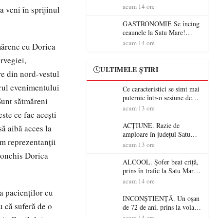
din România (PRIMER):
acum 14 ore
a veni în sprijinul
“Întreruperea alimentării cu
energie electrică a fabricilor
GASTRONOMIE Se încing
de medicamente va pune în
ceaunele la Satu Mare!
pericol accesul pacienților la
Concursul „Veress Ádám”
acum 14 ore
tmărene cu Dorica
medicamente esențiale
revine cu preparate
spectaculoase, premii și un
rvegiei,
jurat de renume
ULTIMELE ȘTIRI
are din nord-vestul
drul evenimentului
Ce caracteristici se simt mai
puternic într-o sesiune de
 Sunt sătmăreni
distracție la sloturi online:
acum 13 ore
este ce fac aceşti
volatilitatea sau nivelul
RTP?
ACȚIUNE. Razie de
să aibă acces la
amploare în județul Satu
em reprezentanţii
Mare! Polițiștii au dat sute
acum 13 ore
de amenzi și au lăsat 14
 conchis Dorica
șoferi fără permis într-o
ALCOOL. Șofer beat criță,
singură zi
prins în trafic la Satu Mare!
Alcoolemie uriașă
acum 14 ore
descoperită de polițiști
 a pacienților cu
INCONȘTIENȚĂ. Un oșan
u că suferă de o
de 72 de ani, prins la volan
fără permis! Polițiștii l-au
acum 14 ore