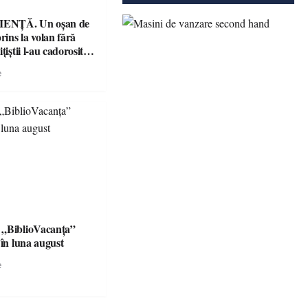
ENȚĂ. Un oșan de
prins la volan fără
țiștii l-au cadorosit
r penal
e
 „BiblioVacanța”
 în luna august
e