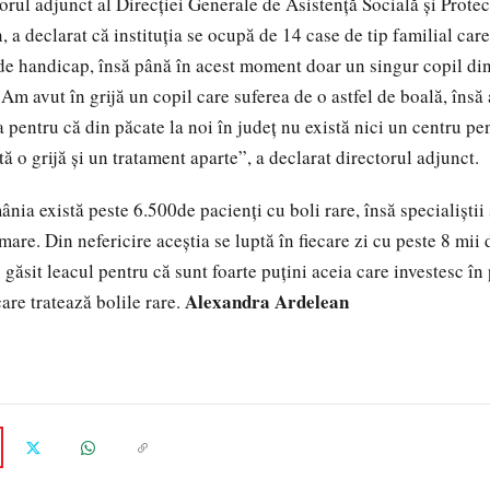
orul adjunct al Direcţiei Generale de Asistenţă Socială şi Protec
a declarat că instituţia se ocupă de 14 case de tip familial care 
 de handicap, însă până în acest moment doar un singur copil din
 Am avut în grijă un copil care suferea de o astfel de boală, însă 
a pentru că din păcate la noi în judeţ nu există nici un centru pen
tă o grijă şi un tratament aparte”, a declarat directorul adjunct.
ânia există peste 6.500de pacienți cu boli rare, însă specialiștii
mare. Din nefericire aceștia se luptă în fiecare zi cu peste 8 mii d
 găsit leacul pentru că sunt foarte puţini aceia care investesc î
Alexandra Ardelean
re tratează bolile rare.