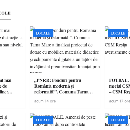
e
COLE
LOCALE
LOCALE
imt mai
„PNRR: Fonduri pentru
FOTBAL. Mă
e de
România modernă și
meciul CS
line:
reformată!”. Comuna Tarna
– CSM Reși
lul RTP?
Mare a finalizat proiectul de
avertisment
acum 14 ore
acum 17 or
dotare cu mobilier, materiale
suporteri
didactice și echipamente digitale
a unităților de învățământ
preuniversitar, finanțat prin
LOCALE
LOCALE
PNRR