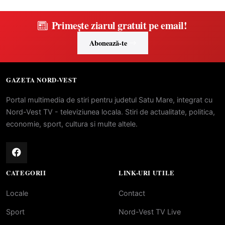
Primește ziarul gratuit pe email!
Abonează-te
GAZETA NORD-VEST
Portal multimedia de stiri pentru judetul Satu Mare, integrat cu
Nord-Vest TV - televiziunea locala. Stiri de actualitate, politica,
economie, sport, cultura si multe altele.
CATEGORII
LINK-URI UTILE
Locale
Contact
Sport
Nord-Vest TV Live