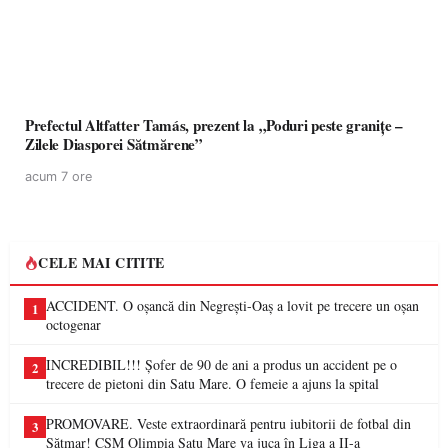
Prefectul Altfatter Tamás, prezent la „Poduri peste granițe –
Zilele Diasporei Sătmărene”
acum 7 ore
CELE MAI CITITE
ACCIDENT. O oșancă din Negrești-Oaș a lovit pe trecere un oșan
1
octogenar
INCREDIBIL!!! Șofer de 90 de ani a produs un accident pe o
2
trecere de pietoni din Satu Mare. O femeie a ajuns la spital
PROMOVARE. Veste extraordinară pentru iubitorii de fotbal din
3
Sătmar! CSM Olimpia Satu Mare va juca în Liga a II-a