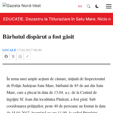
EDUCAȚIE. Dezastru la Titluraziare în Satu Mare. Nicio n
Bărbatul dispărut a fost găsit
LOCALE
17.04.2017 00:00
•
În urma unei ample acțiuni de căutare, inițiată de Inspectoratul
de Poliție Județean Satu Mare, bărbatul de 85 de ani din Satu
Mare, care a plecat în data de 13.04. a.c. de la Centrul de
îngrijire Sf. Ioan din localitatea Păulești, a fost găsit. Sub
coordonarea polițiștilor, peste 40 de persoane au format în data
de 15.04.2017, începând cu ora 11.00, la sediul Primăriei