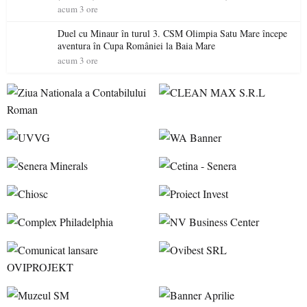
un brand al Codrului”
acum 3 ore
Duel cu Minaur în turul 3. CSM Olimpia Satu Mare începe
aventura în Cupa României la Baia Mare
acum 3 ore