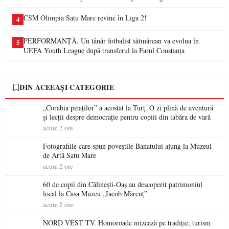
CSM Olimpia Satu Mare revine în Liga 2!
4
PERFORMANȚĂ. Un tânăr fotbalist sătmărean va evolua în
5
UEFA Youth League după transferul la Farul Constanța
DIN ACEEAȘI CATEGORIE
„Corabia piraților” a acostat la Turț. O zi plină de aventură
și lecții despre democrație pentru copiii din tabăra de vară
acum 2 ore
Fotografiile care spun poveștile Banatului ajung la Muzeul
de Artă Satu Mare
acum 2 ore
60 de copii din Călinești-Oaș au descoperit patrimoniul
local la Casa Muzeu „Iacob Mărcuț”
acum 2 ore
NORD VEST TV. Homoroade mizează pe tradiție, turism