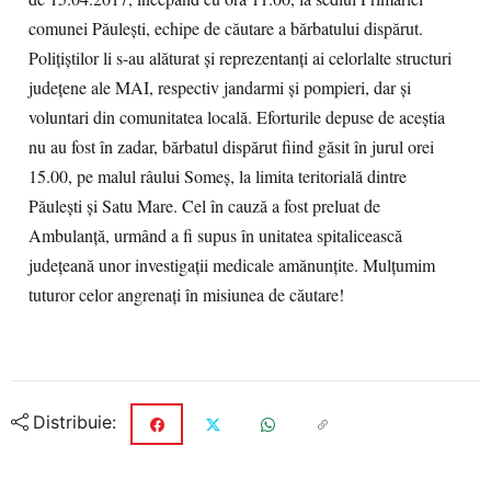
comunei Păulești, echipe de căutare a bărbatului dispărut.
Polițiștilor li s-au alăturat și reprezentanți ai celorlalte structuri
județene ale MAI, respectiv jandarmi și pompieri, dar și
voluntari din comunitatea locală. Eforturile depuse de aceștia
nu au fost în zadar, bărbatul dispărut fiind găsit în jurul orei
15.00, pe malul râului Someș, la limita teritorială dintre
Păulești și Satu Mare. Cel în cauză a fost preluat de
Ambulanță, urmând a fi supus în unitatea spitalicească
județeană unor investigații medicale amănunțite. Mulțumim
tuturor celor angrenați în misiunea de căutare!
Distribuie: