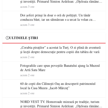
și investiții. Primarul Simion Ardelean: „Oțeloaia rămâne
un brand al Codrului”
acum 3 ore
Doi șoferi prinși în doar o oră de polițiști. Un tânăr
conducea băut, iar un sătmărean s-a urcat la volan cu
permisul suspendat
acum 3 ore
ULTIMELE ȘTIRI
„Corabia piraților” a acostat la Turț. O zi plină de aventură
și lecții despre democrație pentru copiii din tabăra de vară
acum 2 ore
Fotografiile care spun poveștile Banatului ajung la Muzeul
de Artă Satu Mare
acum 2 ore
60 de copii din Călinești-Oaș au descoperit patrimoniul
local la Casa Muzeu „Iacob Mărcuț”
acum 2 ore
NORD VEST TV. Homoroade mizează pe tradiție, turism
și investiții. Primarul Simion Ardelean: „Oțeloaia rămâne