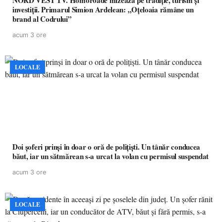
NORD VEST TV. Homoroade mizează pe tradiție, turism și
investiții. Primarul Simion Ardelean: „Oțeloaia rămâne un
brand al Codrului”
acum 3 ore
LOCALE
Doi șoferi prinși în doar o oră de polițiști. Un tânăr conducea
băut, iar un sătmărean s-a urcat la volan cu permisul suspendat
acum 3 ore
LOCALE