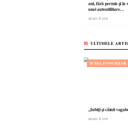
ani, fără permis și la 
unei autoutilitare
neînmatriculate
acum 9 ore
ULTIMELE ARTI
BURSA ZVONURILOR
,,Iubiți și câinii vagab
acum 4 ore