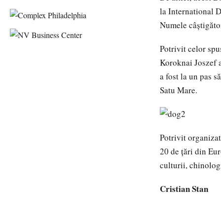
la International 
Numele câștigătoru
Potrivit celor spu
Koroknai Joszef a 
a fost la un pas s
Satu Mare.
Potrivit organiza
20 de ţări din Eur
culturii, chinologi
Cristian Stan