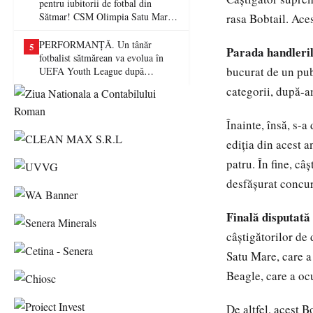
pentru iubitorii de fotbal din
Sătmar! CSM Olimpia Satu Mare
rasa Bobtail. Aces
va juca în Liga a II-a
PERFORMANȚĂ. Un tânăr
5
Parada handleri
fotbalist sătmărean va evolua în
bucurat de un pub
UEFA Youth League după
transferul la Farul Constanța
categorii, după-a
Înainte, însă, s-a
ediția din acest a
patru. În fine, câ
desfășurat concur
Finală disputată
câștigătorilor de
Satu Mare, care a
Beagle, care a ocu
De altfel, acest 