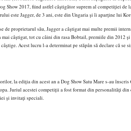
Dog Show 2017, fiind astfel câștigător suprem al competiției de 
lui este Jagger, de 3 ani, este din Ungaria și îi aparține lui Ko
se de proprietarul său, Jagger a câștigat mai multe premii intern
mai câștigat, tot cu câini din rasa Bobtail, premiile din 2012 și
ă câștige. Acest lucru l-a determinat pe stăpân să declare că se si
torilor, la ediția din acest an a Dog Show Satu Mare s-au înscris
opa. Juriul acestei competiţii a fost format din personalităţi di
ei şi invitaţi speciali.