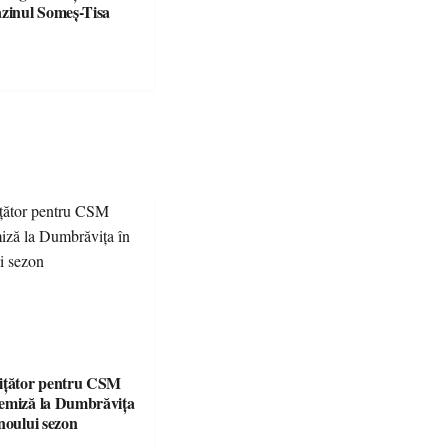
azinul Someș-Tisa
ițător pentru CSM
emiză la Dumbrăvița
noului sezon