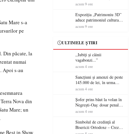
controversă diplomatică
volanul unei autoutilitare
acum 9 ore
europeană ( partea a II-a)
neînmatriculate
Expoziția „Patrimoniu 3D”
aduce patrimoniul cultural
 Satu Mare s-a
în era digitală la Castelul
acum 9 ore
ursurilor pe
Károlyi din Carei
ULTIMELE ȘTIRI
. Din păcate, la
,,Iubiți și câinii
vagabonzi...”
ezentat numai
acum 4 ore
c. Apoi s-au
Sancțiuni și amenzi de peste
145.000 de lei, în urma
acțiunilor polițiștilor
acum 4 ore
 desemnarea
sătmăreni
Șofer prins băut la volan în
s Terra Nova din
Negrești-Oaș: dosar penal
 Satu Mare; un
după un control al
acum 4 ore
polițiștilor
.
Simbolul de credinţă al
Bisericii Ortodoxe – Crezul
eme Best in Show
(3)
acum 5 ore