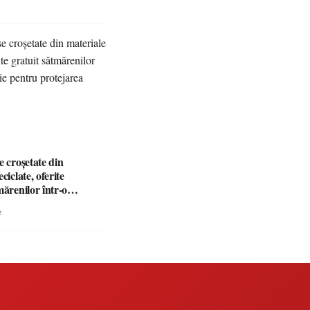
e croșetate din
ciclate, oferite
mărenilor într-o
entru protejarea
e