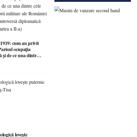
1919: cum au privit
Parisul ocupația
 și de ce una dintre
i victorii militare ale
 devenit o
ă diplomatică
 partea a II-a)
ologică lovește