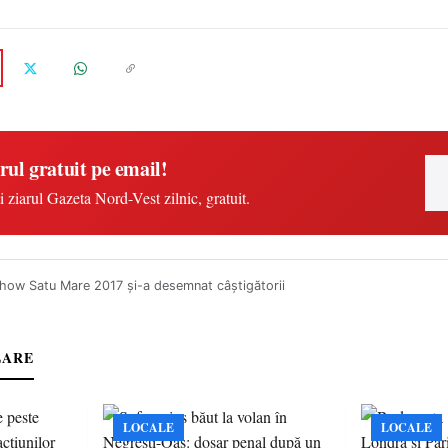
rul gratuit pe email!
i ziarul Gazeta Nord-Vest zilnic, gratuit.
how Satu Mare 2017 și-a desemnat câștigătorii
LARE
LOCALE
LOCALE