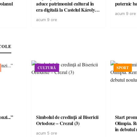
volanul
aduce patrimoniul cultural în
puternic b
era digitală la Castelul Károlyi
acum 9 ore
din Carei
acum 9 ore
COLE
CULTURĂ
SPORT
onzi...”
Simbolul de credinţă al Bisericii
Start prom
Ortodoxe – Crezul (3)
Olimpia. R
în debutul 
acum 5 ore