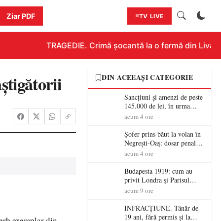
Ziar PDF
TV LIVE
TRAGEDIE. Crimă șocantă la o fermă din Livada!!!
tigătorii
DIN ACEEAȘI CATEGORIE
Sancțiuni și amenzi de peste
145.000 de lei, în urma
acțiunilor polițiștilor
acum 4 ore
sătmăreni
Șofer prins băut la volan în
Negrești-Oaș: dosar penal
după un control al
acum 4 ore
polițiștilor
Budapesta 1919: cum au
privit Londra și Parisul
ocupația românească și de ce
acum 9 ore
una dintre cele mai mari
victorii militare ale
INFRACȚIUNE. Tânăr de
României a devenit o
19 ani, fără permis și la
erb exemplar din