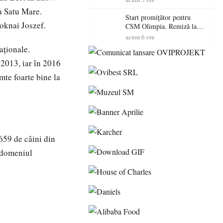
la Satu Mare.
Start promițător pentru
roknai Joszef.
CSM Olimpia. Remiză la
Dumbrăvița în debutul
acum 6 ore
noului sezon
aționale.
 2013, iar în 2016
mte foarte bine la
 659 de câini din
n domeniul