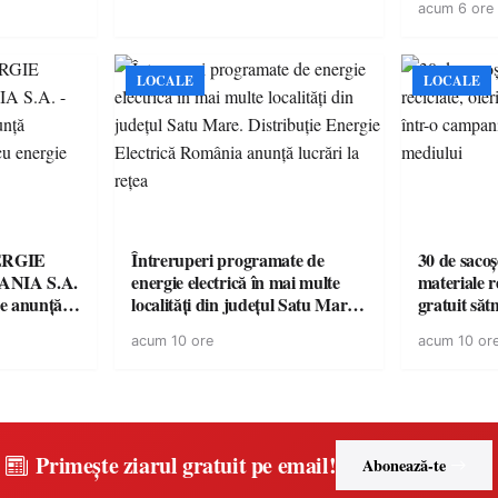
acum 6 ore
LOCALE
LOCALE
ERGIE
Întreruperi programate de
30 de sacoș
NIA S.A.
energie electrică în mai multe
materiale re
re anunţă
localități din județul Satu Mare.
gratuit săt
rii cu
Distribuție Energie Electrică
campanie p
acum 10 ore
acum 10 or
România anunță lucrări la rețea
mediului
Primește ziarul gratuit pe email!
Abonează-te