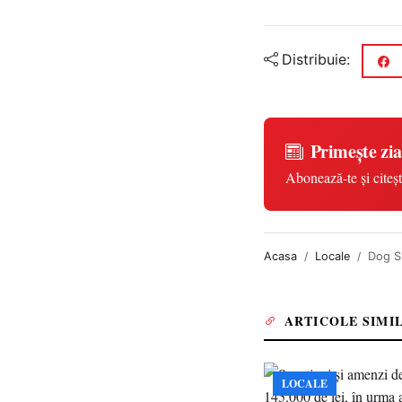
Distribuie:
Primește zia
Abonează-te și citeșt
Acasa
Locale
Dog S
ARTICOLE SIMI
LOCALE