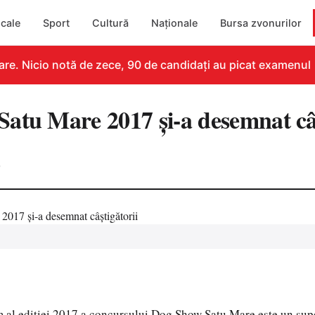
cale
Sport
Cultură
Naționale
Bursa zvonurilor
e. Nicio notă de zece, 90 de candidați au picat examenul
atu Mare 2017 și-a desemnat câș
0
m al ediției 2017 a concursului Dog Show Satu Mare este un sup