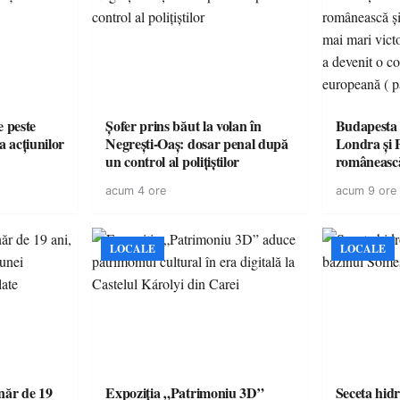
e peste
Șofer prins băut la volan în
Budapesta 
a acțiunilor
Negrești-Oaș: dosar penal după
Londra și 
un control al polițiștilor
românească
cele mai mar
acum 4 ore
acum 9 ore
României a
controvers
europeană (
LOCALE
LOCALE
ăr de 19
Expoziția „Patrimoniu 3D”
Seceta hidr