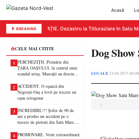
Acasă
Lo
EDUCAȚIE. Dezastru la Titluraziare în Satu Mar
BREAKING
Dog Show S
CELE MAI CITITE
PERCHEZIȚII. Primărie din
1
ȚARA OAȘULUI, în centrul unui
LOCALE
23.04.2017 00:0
•
scandal uriaș. Mascații au descins
într-o anchetă privind presupuse
fraude de proporții
ACCIDENT. O oșancă din
2
Negrești-Oaș a lovit pe trecere un
oșan octogenar
|
INCREDIBIL!!! Șofer de 90 de
3
ani a produs un accident pe o
trecere de pietoni din Satu Mare. O
femeie a ajuns la spital
PROMOVARE. Veste extraordinară
4
Câștigător supre