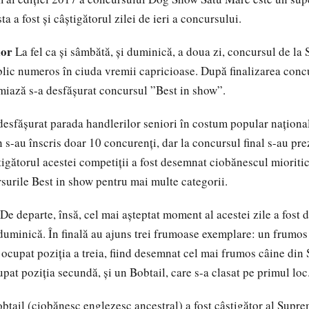
ta a fost și câștigătorul zilei de ieri a concursului.
lor
La fel ca și sâmbătă, și duminică, a doua zi, concursul de la
lic numeros în ciuda vremii capricioase. După finalizarea conc
miază s-a desfășurat concursul ”Best in show”.
 desfășurat parada handlerilor seniori în costum popular naţional
n s-au înscris doar 10 concurenți, dar la concursul final s-au pr
știgătorul acestei competiții a fost desemnat ciobănescul mioriti
surile Best in show pentru mai multe categorii.
De departe, însă, cel mai așteptat moment al acestei zile a fost
 duminică. În finală au ajuns trei frumoase exemplare: un frumo
 ocupat poziția a treia, fiind desemnat cel mai frumos câine din
pat poziția secundă, și un Bobtail, care s-a clasat pe primul loc
Bobtail (ciobănesc englezesc ancestral) a fost câștigător al Supr