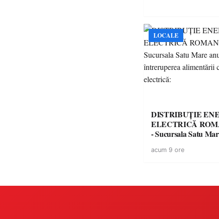
LOCALE
DISTRIBUȚIE EN
ELECTRICĂ ROMA
- Sucursala Satu Ma
întreruperea alimentă
acum 9 ore
energie electrică: