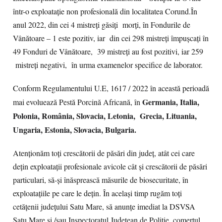
într-o exploatație non profesională din localitatea Corund.În
anul 2022, din cei 4 mistreți găsiți morți, în Fondurile de
Vânătoare – 1 este pozitiv, iar din cei 298 mistreți împușcați în
49 Fonduri de Vânătoare, 39 mistreți au fost pozitivi, iar 259
mistreți negativi, în urma examenelor specifice de laborator.
Conform Regulamentului U.E, 1617 / 2022 în această perioadă
Germania, Italia,
mai evoluează Pestă Porcină Africană, în
Polonia, România, Slovacia, Letonia, Grecia, Lituania,
Ungaria, Estonia, Slovacia, Bulgaria.
Atenționăm toți crescătorii de păsări din județ, atât cei care
dețin exploatații profesionale avicole cât și crescătorii de păsări
particulari, să-și înăsprească măsurile de biosecuritate, în
exploatațiile pe care le dețin. În același timp rugăm toți
cetățenii județului Satu Mare, să anunțe imediat la DSVSA
Satu Mare și /sau Inspectoratul Județean de Poliție, comerțul