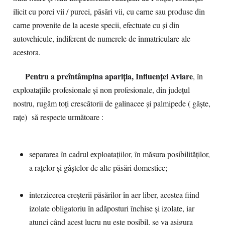
ilicit cu porci vii / purcei, păsări vii, cu carne sau produse din
carne provenite de la aceste specii, efectuate cu și din
autovehicule, indiferent de numerele de înmatriculare ale
acestora.
Pentru a preîntâmpina apariția, Influenței Aviare
, în
exploatațiile profesionale și non profesionale, din județul
nostru, rugăm toți crescătorii de galinacee și palmipede ( gâște,
rațe) să respecte următoare :
separarea în cadrul exploatațiilor, în măsura posibilităților,
a rațelor și gâștelor de alte păsări domestice;
interzicerea creșterii păsărilor în aer liber, acestea fiind
izolate obligatoriu în adăposturi închise și izolate, iar
atunci când acest lucru nu este posibil, se va asigura