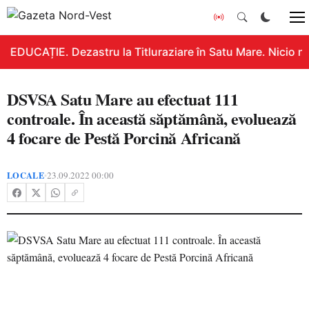
EDUCAȚIE. Dezastru la Titluraziare în Satu Mare. Nicio no
DSVSA Satu Mare au efectuat 111
controale. În această săptămână, evoluează
4 focare de Pestă Porcină Africană
LOCALE
23.09.2022 00:00
•