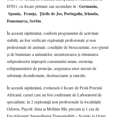
Germania,
H5N1, cu focare primare sau secundare în :
Spania, Franța, Țările de Jos, Portugalia, Irlanda,
Danemarca, Serbia
.
În această săptămână, conform programului de activitate
stabilit, au fost verificate exploatații profesionale și non
profesionale de animale, condițiile de biosecuritate, zoo igienă
și de bunăstare a animalelor, monitorizarea și eliminarea
subproduselor improprii consumului uman, existența
echipamentelor de protecție, asigurarea unor stocuri de
substanțe dezinfectante, dezinsectante și raticide.
În această săptămână, evoluează 4 focare de Pestă Porcină
Africană, cazuri care au fost confirmate de Laboratorul de
specialitate, în 2 exploatații non profesionale în localitățile
Odoreu, Pișcolt. Irina și Moftinu Mic precum și 1 caz de
Encefalopatie Spongiformă Transmisibilă – Scrapie la Ovine