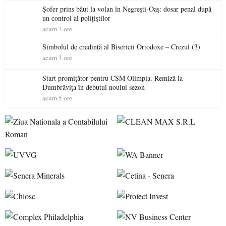
Șofer prins băut la volan în Negrești-Oaș: dosar penal după
un control al polițiștilor
acum 3 ore
Simbolul de credinţă al Bisericii Ortodoxe – Crezul (3)
acum 3 ore
Start promițător pentru CSM Olimpia. Remiză la
Dumbrăvița în debutul noului sezon
acum 5 ore