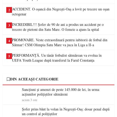
ACCIDENT. O oșancă din Negrești-Oaș a lovit pe trecere un oșan
2
octogenar
INCREDIBIL!!! Șofer de 90 de ani a produs un accident pe o
3
trecere de pietoni din Satu Mare. O femeie a ajuns la spital
PROMOVARE. Veste extraordinară pentru iubitorii de fotbal din
4
Sătmar! CSM Olimpia Satu Mare va juca în Liga a II-a
PERFORMANȚĂ. Un tânăr fotbalist sătmărean va evolua în
5
UEFA Youth League după transferul la Farul Constanța
DIN ACEEAȘI CATEGORIE
Sancțiuni și amenzi de peste 145.000 de lei, în urma
acțiunilor polițiștilor sătmăreni
acum 3 ore
Șofer prins băut la volan în Negrești-Oaș: dosar penal după
un control al polițiștilor