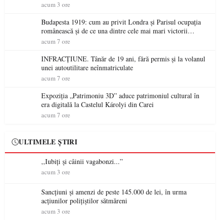
acum 3 ore
Budapesta 1919: cum au privit Londra și Parisul ocupația
românească și de ce una dintre cele mai mari victorii
militare ale României a devenit o controversă diplomatică
acum 7 ore
europeană ( partea a II-a)
INFRACȚIUNE. Tânăr de 19 ani, fără permis și la volanul
unei autoutilitare neînmatriculate
acum 7 ore
Expoziția „Patrimoniu 3D” aduce patrimoniul cultural în
era digitală la Castelul Károlyi din Carei
acum 7 ore
ULTIMELE ȘTIRI
,,Iubiți și câinii vagabonzi...”
acum 3 ore
Sancțiuni și amenzi de peste 145.000 de lei, în urma
acțiunilor polițiștilor sătmăreni
acum 3 ore