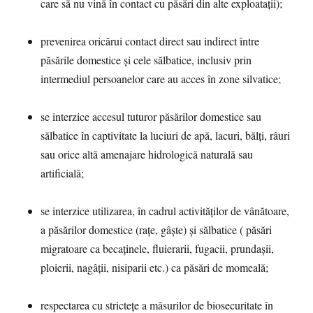
care să nu vină în contact cu păsări din alte exploatații);
prevenirea oricărui contact direct sau indirect între
păsările domestice și cele sălbatice, inclusiv prin
intermediul persoanelor care au acces în zone silvatice;
se interzice accesul tuturor păsărilor domestice sau
sălbatice în captivitate la luciuri de apă, lacuri, bălți, râuri
sau orice altă amenajare hidrologică naturală sau
artificială;
se interzice utilizarea, în cadrul activităților de vânătoare,
a păsărilor domestice (rațe, gâște) și sălbatice ( păsări
migratoare ca becaținele, fluierarii, fugacii, prundașii,
ploierii, nagâții, nisiparii etc.) ca păsări de momeală;
respectarea cu strictețe a măsurilor de biosecuritate în