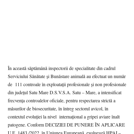
În această săptămână inspectorii de specialitate din cadrul
Serviciului Sănătate și Bunăstare animală au efectuat un număr
de 111 controale în exploatații profesionale și non profesionale
din județul Satu Mare D.S.V.S.A. Satu – Mare, a intensificat
frecvența controalelor oficiale, pentru respectarea strictă a
măsurilor de biosecuritate, în întreg sectorul avicol, în
contextul evoluției la nivel internațional a gripei aviare înalt
patogene. Conform DECIZIEI DE PUNERE ÎN APLICARE
U.E. 1483 /2022, în Uniunea Europeană, evoluează HPAI –