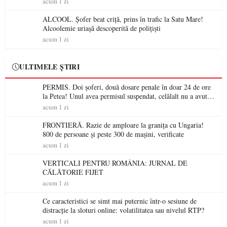
acum 1 zi
ALCOOL. Șofer beat criță, prins în trafic la Satu Mare!
Alcoolemie uriașă descoperită de polițiști
acum 1 zi
ULTIMELE ȘTIRI
PERMIS. Doi șoferi, două dosare penale în doar 24 de ore
la Petea! Unul avea permisul suspendat, celălalt nu a avut
niciodată permis
acum 1 zi
FRONTIERĂ. Razie de amploare la granița cu Ungaria!
800 de persoane și peste 300 de mașini, verificate
acum 1 zi
VERTICALI PENTRU ROMÂNIA: JURNAL DE
CĂLĂTORIE FIJET
acum 1 zi
Ce caracteristici se simt mai puternic într-o sesiune de
distracție la sloturi online: volatilitatea sau nivelul RTP?
acum 1 zi