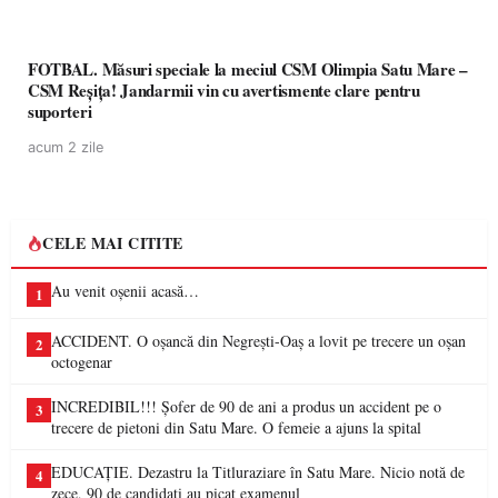
FOTBAL. Măsuri speciale la meciul CSM Olimpia Satu Mare –
CSM Reșița! Jandarmii vin cu avertismente clare pentru
suporteri
acum 2 zile
CELE MAI CITITE
Au venit oșenii acasă…
1
ACCIDENT. O oșancă din Negrești-Oaș a lovit pe trecere un oșan
2
octogenar
INCREDIBIL!!! Șofer de 90 de ani a produs un accident pe o
3
trecere de pietoni din Satu Mare. O femeie a ajuns la spital
EDUCAȚIE. Dezastru la Titluraziare în Satu Mare. Nicio notă de
4
zece, 90 de candidați au picat examenul