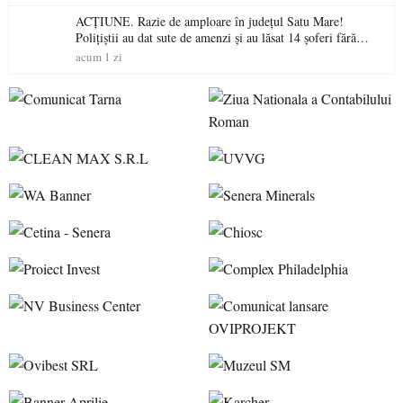
ACȚIUNE. Razie de amploare în județul Satu Mare!
Polițiștii au dat sute de amenzi și au lăsat 14 șoferi fără
permis într-o singură zi
acum 1 zi