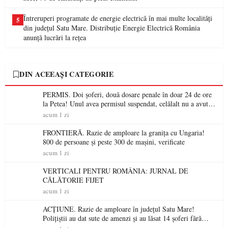
Întreruperi programate de energie electrică în mai multe localități
5
din județul Satu Mare. Distribuție Energie Electrică România
anunță lucrări la rețea
DIN ACEEAȘI CATEGORIE
PERMIS. Doi șoferi, două dosare penale în doar 24 de ore
la Petea! Unul avea permisul suspendat, celălalt nu a avut
niciodată permis
acum 1 zi
FRONTIERĂ. Razie de amploare la granița cu Ungaria!
800 de persoane și peste 300 de mașini, verificate
acum 1 zi
VERTICALI PENTRU ROMÂNIA: JURNAL DE
CĂLĂTORIE FIJET
acum 1 zi
ACȚIUNE. Razie de amploare în județul Satu Mare!
Polițiștii au dat sute de amenzi și au lăsat 14 șoferi fără
permis într-o singură zi