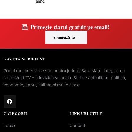
Primește ziarul gratuit pe email!
Abonează-te
GAZETA NORD-VEST
Portal multimedia de stiri pentru judetul Satu Mare, integrat cu
Nord-Vest TV - televiziunea locala. Stiri de actualitate, politica,
economie, sport, cultura si multe altele.
CATEGORII
LINK-URI UTILE
Locale
Contact