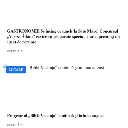
GASTRONOMIE Se încing ceaunele la Satu Mare! Concursul
„Veress Ádám” revine cu preparate spectaculoase, premii și un
jurat de renume
acum 1 zi
LOCALE
Programul „BiblioVacanța” continuă și în luna august
acum 1 zi