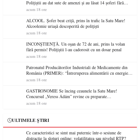
Polițiștii au dat sute de amenzi și au lăsat 14 șoferi fără
permis într-o singură zi
acum 18 ore
ALCOOL. Șofer beat criță, prins în trafic la Satu Mare!
Alcoolemie uriașă descoperită de polițiști
acum 18 ore
INCONȘTIENȚĂ. Un oșan de 72 de ani, prins la volan
fără permis! Polițiștii l-au cadorosit cu un dosar penal
acum 18 ore
Patronatul Producătorilor Industriali de Medicamente din
România (PRIMER): “Întreruperea alimentării cu energie
electrică a fabricilor de medicamente va pune în pericol
acum 18 ore
accesul pacienților la medicamente esențiale
GASTRONOMIE Se încing ceaunele la Satu Mare!
Concursul „Veress Ádám” revine cu preparate
spectaculoase, premii și un jurat de renume
acum 18 ore
ULTIMELE ȘTIRI
Ce caracteristici se simt mai puternic într-o sesiune de
distracție la sloturi online: volatilitatea sau nivelul RTP?