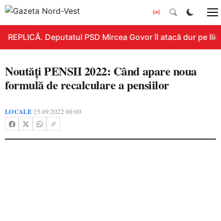
REPLICĂ. Deputatul PSD Mircea Govor îl atacă dur pe Ilie B
Noutăți PENSII 2022: Când apare noua
formulă de recalculare a pensiilor
LOCALE
25.09.2022 00:00
•