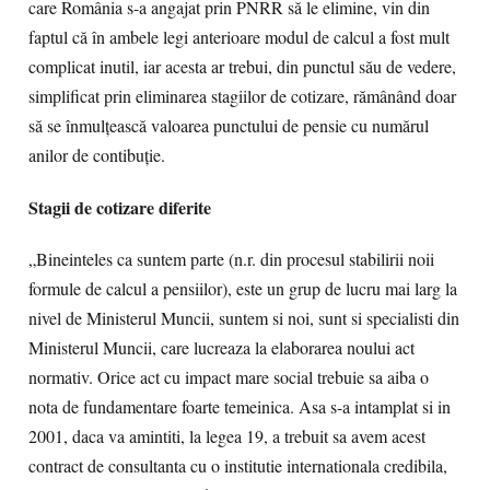
care România s-a angajat prin PNRR să le elimine, vin din
faptul că în ambele legi anterioare modul de calcul a fost mult
complicat inutil, iar acesta ar trebui, din punctul său de vedere,
simplificat prin eliminarea stagiilor de cotizare, rămânând doar
să se înmulţească valoarea punctului de pensie cu numărul
anilor de contibuţie.
Stagii de cotizare diferite
„Bineinteles ca suntem parte (n.r. din procesul stabilirii noii
formule de calcul a pensiilor), este un grup de lucru mai larg la
nivel de Ministerul Muncii, suntem si noi, sunt si specialisti din
Ministerul Muncii, care lucreaza la elaborarea noului act
normativ. Orice act cu impact mare social trebuie sa aiba o
nota de fundamentare foarte temeinica. Asa s-a intamplat si in
2001, daca va amintiti, la legea 19, a trebuit sa avem acest
contract de consultanta cu o institutie internationala credibila,