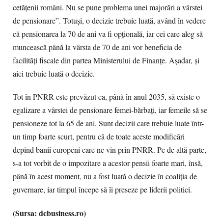
cetățenii români. Nu se pune problema unei majorări a vârstei
de pensionare”. Totuși, o decizie trebuie luată, având în vedere
că pensionarea la 70 de ani va fi opțională, iar cei care aleg să
muncească până la vârsta de 70 de ani vor beneficia de
facilități fiscale din partea Ministerului de Finanțe. Așadar, și
aici trebuie luată o decizie.
Tot în PNRR este prevăzut ca, până în anul 2035, să existe o
egalizare a vârstei de pensionare femei-bărbați, iar femeile să se
pensioneze tot la 65 de ani. Sunt decizii care trebuie luate într-
un timp foarte scurt, pentru că de toate aceste modificări
depind banii europeni care ne vin prin PNRR. Pe de altă parte,
s-a tot vorbit de o impozitare a acestor pensii foarte mari, însă,
până în acest moment, nu a fost luată o decizie în coaliția de
guvernare, iar timpul începe să îi preseze pe liderii politici.
Sursa: dcbusiness.ro)
(