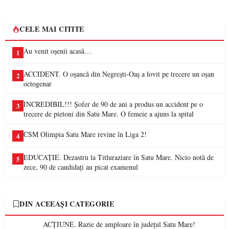
CELE MAI CITITE
Au venit oșenii acasă…
1
ACCIDENT. O oșancă din Negrești-Oaș a lovit pe trecere un oșan
2
octogenar
INCREDIBIL!!! Șofer de 90 de ani a produs un accident pe o
3
trecere de pietoni din Satu Mare. O femeie a ajuns la spital
CSM Olimpia Satu Mare revine în Liga 2!
4
EDUCAȚIE. Dezastru la Titluraziare în Satu Mare. Nicio notă de
5
zece, 90 de candidați au picat examenul
DIN ACEEAȘI CATEGORIE
ACȚIUNE. Razie de amploare în județul Satu Mare!