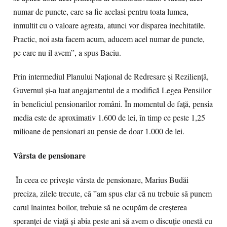
numar de puncte, care sa fie acelasi pentru toata lumea,
inmultit cu o valoare agreata, atunci vor disparea inechitatile.
Practic, noi asta facem acum, aducem acel numar de puncte,
pe care nu il avem”, a spus Baciu.
Prin intermediul Planului Național de Redresare și Reziliență,
Guvernul și-a luat angajamentul de a modifică Legea Pensiilor
în beneficiul pensionarilor români. În momentul de față, pensia
media este de aproximativ 1.600 de lei, în timp ce peste 1,25
milioane de pensionari au pensie de doar 1.000 de lei.
Vârsta de pensionare
În ceea ce privește vârsta de pensionare, Marius Budăi
preciza, zilele trecute, că ”am spus clar că nu trebuie să punem
carul înaintea boilor, trebuie să ne ocupăm de creşterea
speranței de viață și abia peste ani să avem o discuție onestă cu