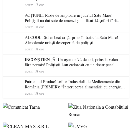
acum 17 ore
ACȚIUNE. Razie de amploare în județul Satu Mare!
Polițiștii au dat sute de amenzi și au lăsat 14 șoferi fără
permis într-o singură zi
acum 18 ore
ALCOOL. Șofer beat criță, prins în trafic la Satu Mare!
Alcoolemie uriașă descoperită de polițiști
acum 18 ore
INCONȘTIENȚĂ. Un oșan de 72 de ani, prins la volan
fără permis! Polițiștii l-au cadorosit cu un dosar penal
acum 18 ore
Patronatul Producătorilor Industriali de Medicamente din
România (PRIMER): “Întreruperea alimentării cu energie
electrică a fabricilor de medicamente va pune în pericol
acum 18 ore
accesul pacienților la medicamente esențiale