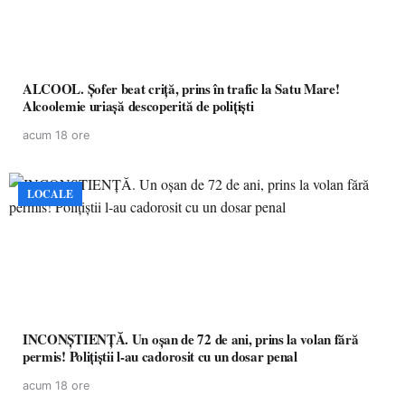
ALCOOL. Șofer beat criță, prins în trafic la Satu Mare!
Alcoolemie uriașă descoperită de polițiști
acum 18 ore
LOCALE
INCONȘTIENȚĂ. Un oșan de 72 de ani, prins la volan fără
permis! Polițiștii l-au cadorosit cu un dosar penal
acum 18 ore