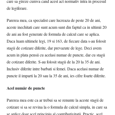
care sa gireze cumva cand acest act normativ intra in procesul
de legiferare.
Parerea mea, ca specialist care lucreaza de peste 20 de ani,
aceste inechitati care sunt acum sunt din faptul ca in ultimii 20
de ani au fost generate de formula de calcul care se aplica.
Daca luam ultimele legi, 19 si 163, de fiecare data s-au folosit
stagii de cotizare diferite, dar prevazute de lege. Deci avem
acum in plata pensii cu acelasi numar de puncte, dar cu stagii
de cotizare diferite. S-au folosit stagii de la 20 la 35 de ani.
Inclusiv diferite intre barbati si femei. Daca acelasi numar de
puncte il imparti la 20 sau la 35 de ani, ies cifre foarte diferite.
Acel număr de puncte
Parerea mea este ca ar trebui sa se renunte la aceste stagii de
cotizare si sa se revina la o formula de calcul simpla, in care sa
se aplice doar acel principiu al contributivitatii. Practic, acel