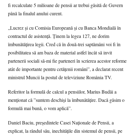
fi recalculate 5 milioane de pensii ar trebui găsită de Guvern
până la finalul anului curent.
„Lucrez și cu Comisia Europeană și cu Banca Mondială în
contractul de asistență. Ţinem la legea 127, ne dorim
îmbunătățirea legii. Cred că în două-trei saptămâni voi fi în
posibilitatea să am baza de material astfel încât să invit
partenerii sociali să-mi fie parteneri în scrierea acestor reforme
atât de importante pentru cetățenii români”, a declarat recent
ministrul Muncii la postul de televiziune România TV.
Referitor la formulă de calcul a pensiilor, Marius Budăi a
menționat că ”suntem deschiși la îmbunătățire. Dacă găsim o
formulă mai bună, o vom aplică”.
Daniel Baciu, preşedintele Casei Naţionale de Pensii, a
explicat, la rândul său, inechităţile din sistemul de pensii, pe