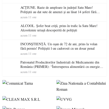
ACȚIUNE. Razie de amploare în județul Satu Mare!
Polițiștii au dat sute de amenzi și au lăsat 14 șoferi fără
permis într-o singură zi
acum 11 ore
ALCOOL. Șofer beat criță, prins în trafic la Satu Mare!
Alcoolemie uriașă descoperită de polițiști
acum 11 ore
INCONȘTIENȚĂ. Un oșan de 72 de ani, prins la volan
fără permis! Polițiștii l-au cadorosit cu un dosar penal
acum 11 ore
Patronatul Producătorilor Industriali de Medicamente din
România (PRIMER): “Întreruperea alimentării cu energie
electrică a fabricilor de medicamente va pune în pericol
acum 11 ore
accesul pacienților la medicamente esențiale