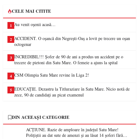
CELE MAI CITITE
Au venit oșenii acasă…
1
ACCIDENT. O oșancă din Negrești-Oaș a lovit pe trecere un oșan
2
octogenar
INCREDIBIL!!! Șofer de 90 de ani a produs un accident pe o
3
trecere de pietoni din Satu Mare. O femeie a ajuns la spital
CSM Olimpia Satu Mare revine în Liga 2!
4
EDUCAȚIE. Dezastru la Titluraziare în Satu Mare. Nicio notă de
5
zece, 90 de candidați au picat examenul
DIN ACEEAȘI CATEGORIE
ACȚIUNE. Razie de amploare în județul Satu Mare!
Polițiștii au dat sute de amenzi și au lăsat 14 șoferi fără