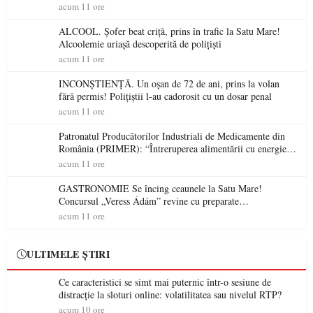
permis într-o singură zi
acum 11 ore
ALCOOL. Șofer beat criță, prins în trafic la Satu Mare!
Alcoolemie uriașă descoperită de polițiști
acum 11 ore
INCONȘTIENȚĂ. Un oșan de 72 de ani, prins la volan
fără permis! Polițiștii l-au cadorosit cu un dosar penal
acum 11 ore
Patronatul Producătorilor Industriali de Medicamente din
România (PRIMER): “Întreruperea alimentării cu energie
electrică a fabricilor de medicamente va pune în pericol
acum 11 ore
accesul pacienților la medicamente esențiale
GASTRONOMIE Se încing ceaunele la Satu Mare!
Concursul „Veress Ádám” revine cu preparate
spectaculoase, premii și un jurat de renume
acum 11 ore
ULTIMELE ȘTIRI
Ce caracteristici se simt mai puternic într-o sesiune de
distracție la sloturi online: volatilitatea sau nivelul RTP?
acum 10 ore