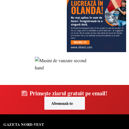
Primește ziarul gratuit pe email!
Abonează-te
GAZETA NORD-VEST