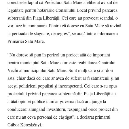
corect este faptul că Prefectura Satu Mare a eliberat avizul de
legalitate pentru hotărârile Consiliului Local privind parcarea
subterană din Piața Libertății. Cei care au provocat scandal, o
vor face în continuare. Pentru că doresc ca Satu Mare să revină
la perioada de stagnare, de regres”, se arată într-o informare a
Primăriei Satu Mare.
”Nu doresc să pun în pericol un proiect atât de important
pentru municipiul Satu Mare cum este reabilitarea Centrului
Vechi al municipiului Satu Mare. Sunt mulți care și-ar dori
asta, chiar dacă cei care ar avea de suferit ar fi sătmărenii și nu
acești politicieni populiști și incompetenți. Cei care s-au opus
proiectului privind parcarea subterană din Piața Libertății au
arătat opiniei publice cum ar guverna dacă ar ajunge la
conducere: alungând investitorii, respingând orice proiect din
care nu au ceva personal de câștigat”, a declarat primarul
Gábor Kereskényi.