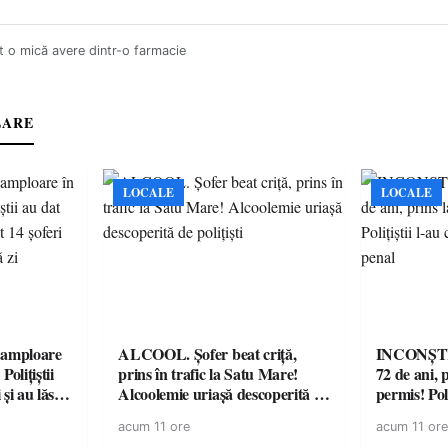
t o mică avere dintr-o farmacie
LARE
LOCALE
LOCALE
amploare
ALCOOL. Șofer beat criță,
INCONȘTI
olițiștii
prins în trafic la Satu Mare!
72 de ani, 
și au lăsat
Alcoolemie uriașă descoperită de
permis! Poli
într-o
polițiști
cu un dosa
acum 11 ore
acum 11 ore