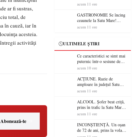
din România (PRIMER):
acum 11 ore
e ar fi sustras,
“Întreruperea alimentării cu
energie electrică a fabricilor
GASTRONOMIE Se încing
ciu total, de
de medicamente va pune în
ceaunele la Satu Mare!
na în cauză, iar în
pericol accesul pacienților la
Concursul „Veress Ádám”
acum 11 ore
medicamente esențiale
revine cu preparate
locuința acesteia.
spectaculoase, premii și un
ntregii activități
jurat de renume
ULTIMELE ȘTIRI
Ce caracteristici se simt mai
puternic într-o sesiune de
distracție la sloturi online:
acum 10 ore
volatilitatea sau nivelul
RTP?
ACȚIUNE. Razie de
amploare în județul Satu
Mare! Polițiștii au dat sute
acum 11 ore
de amenzi și au lăsat 14
șoferi fără permis într-o
ALCOOL. Șofer beat criță,
singură zi
prins în trafic la Satu Mare!
Alcoolemie uriașă
acum 11 ore
descoperită de polițiști
Abonează-te
INCONȘTIENȚĂ. Un oșan
de 72 de ani, prins la volan
fără permis! Polițiștii l-au
acum 11 ore