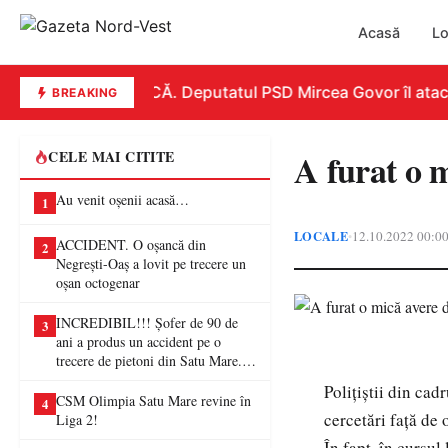
Acasă
Lo
REPLICĂ. Deputatul PSD Mircea Govor îl atacă du
BREAKING
A furat o m
CELE MAI CITITE
Au venit oșenii acasă…
1
LOCALE
12.10.2022 00:0
•
ACCIDENT. O oșancă din
2
Negrești-Oaș a lovit pe trecere un
oșan octogenar
INCREDIBIL!!! Șofer de 90 de
3
ani a produs un accident pe o
trecere de pietoni din Satu Mare. O
femeie a ajuns la spital
Polițiștii din ca
CSM Olimpia Satu Mare revine în
4
cercetări față de 
Liga 2!
În fapt, în cursul