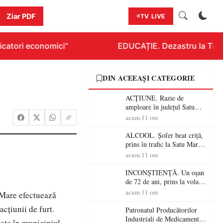
Ziar PDF
TV LIVE
catori economici”
EDUCAȚIE. Dezastru la Titlura
DIN ACEEAȘI CATEGORIE
ACȚIUNE. Razie de
amploare în județul Satu
Mare! Polițiștii au dat sute
acum 11 ore
de amenzi și au lăsat 14
șoferi fără permis într-o
ALCOOL. Șofer beat criță,
singură zi
prins în trafic la Satu Mare!
Alcoolemie uriașă
acum 11 ore
descoperită de polițiști
INCONȘTIENȚĂ. Un oșan
de 72 de ani, prins la volan
fără permis! Polițiștii l-au
acum 11 ore
u Mare efectuează
cadorosit cu un dosar penal
acțiunii de furt.
Patronatul Producătorilor
Industriali de Medicamente
tuate în municipiul