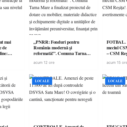
imt mai
„PNRR: Fonduri pentru
FOTBAL. Mă
e de
România modernă și
meciul CS
line:
reformată!”. Comuna Tarna
– CSM Reși
lul RTP?
Mare a finalizat proiectul de
avertisment
acum 12 ore
acum 15 or
dotare cu mobilier, materiale
suporteri
didactice și echipamente digitale
a unităților de învățământ
preuniversitar, finanțat prin
LOCALE
LOCALE
PNRR
i și
CONTROALE. Amenzi de
EDUCAȚIE.