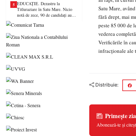
EDUCAȚIE. Dezastru la
5
Satu Mare, având 
Titluraziare în Satu Mare. Nicio
notă de zece, 90 de candidați au
fără drept, mai m
picat examenul
peste 85 000 de le
vederea completări
Verificările în ca
infracționale ale 
Distribuie:
Primește zia
Abonează-te și citeșt