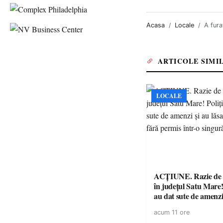
Acasa
Locale
A fura
ARTICOLE SIMI
LOCALE
ACȚIUNE. Razie de 
în județul Satu Mare! P
au dat sute de amenzi 
14 șoferi fără permis 
acum 11 ore
singură zi