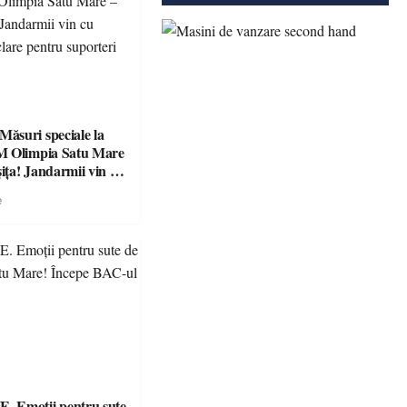
suri speciale la
M Olimpia Satu Mare
ța! Jandarmii vin cu
e clare pentru
e
 Emoții pentru sute