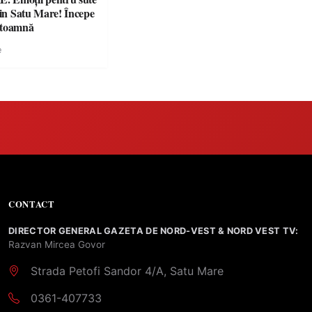
din Satu Mare! Începe
 toamnă
e
CONTACT
DIRECTOR GENERAL GAZETA DE NORD-VEST & NORD VEST TV:
Razvan Mircea Govor
Strada Petofi Sandor 4/A, Satu Mare
0361-407733