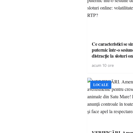
Ce caracteristici se s
puternic într-o sesiun
distracție la sloturi on
volatilitatea sau nive
acum 10 ore
LOCALE
VERIFICĂRI. Amenz