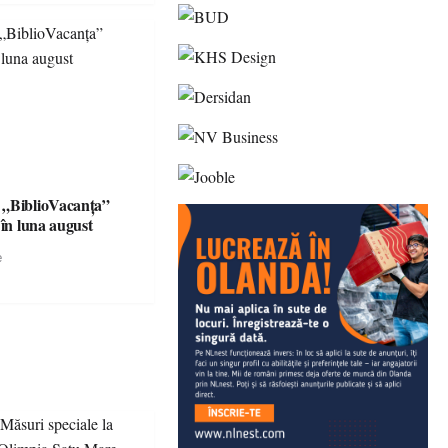
 „BiblioVacanța”
 în luna august
e