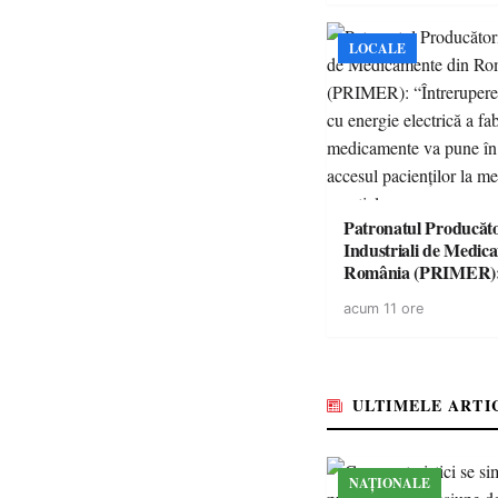
LOCALE
Patronatul Producăto
Industriali de Medic
România (PRIMER)
“Întreruperea aliment
acum 11 ore
energie electrică a fab
medicamente va pune 
accesul pacienților la
medicamente esențial
ULTIMELE ARTI
NAȚIONALE