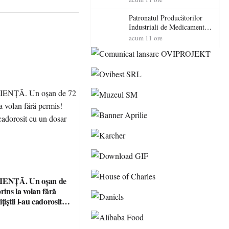
cadorosit cu un dosar penal
Patronatul Producătorilor
Industriali de Medicamente
din România (PRIMER):
acum 11 ore
“Întreruperea alimentării cu
energie electrică a fabricilor
de medicamente va pune în
pericol accesul pacienților la
medicamente esențiale
ENȚĂ. Un oșan de
prins la volan fără
țiștii l-au cadorosit
r penal