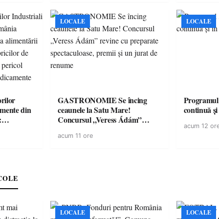
LOCALE
LOCALE
rilor
GASTRONOMIE Se încing
Programul
amente din
ceaunele la Satu Mare!
continuă și
:
Concursul „Veress Ádám”
acum 12 or
ării cu
revine cu preparate
acum 11 ore
ricilor de
spectaculoase, premii și un jurat
în pericol
de renume
e
COLE
LOCALE
LOCALE