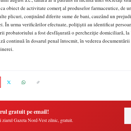
ca obiect de activitate comerț al produselor farmaceutice, de und
ulte plicuri, conținând diferite sume de bani, cauzând un prejudi
i. În urma verificărilor efectuate, polițiștii au identificat persoa
i probatoriului a fost desfășurată o percheziție domiciliară, la 
uză continuă în dosarul penal întocmit, în vederea documentării î
tinerei.
rul gratuit pe email!
i ziarul Gazeta Nord-Vest zilnic, gratuit.