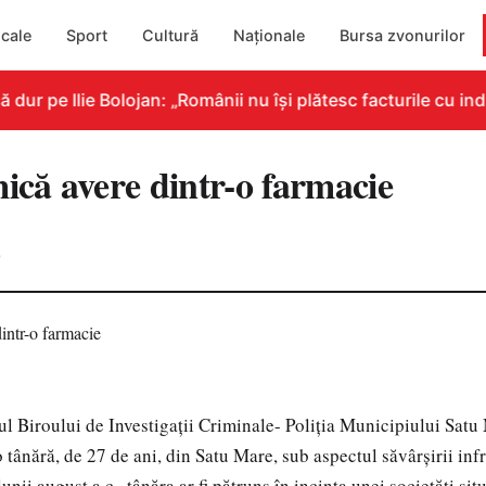
cale
Sport
Cultură
Naționale
Bursa zvonurilor
r pe Ilie Bolojan: „Românii nu își plătesc facturile cu indi
ică avere dintr-o farmacie
0
drul Biroului de Investigații Criminale- Poliția Municipiului Sat
o tânără, de 27 de ani, din Satu Mare, sub aspectul săvârșirii infr
 lunii august a.c., tânăra ar fi pătruns în incinta unei societăți si