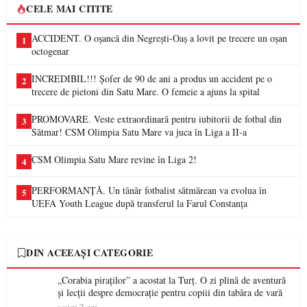
CELE MAI CITITE
ACCIDENT. O oșancă din Negrești-Oaș a lovit pe trecere un oșan
1
octogenar
INCREDIBIL!!! Șofer de 90 de ani a produs un accident pe o
2
trecere de pietoni din Satu Mare. O femeie a ajuns la spital
PROMOVARE. Veste extraordinară pentru iubitorii de fotbal din
3
Sătmar! CSM Olimpia Satu Mare va juca în Liga a II-a
CSM Olimpia Satu Mare revine în Liga 2!
4
PERFORMANȚĂ. Un tânăr fotbalist sătmărean va evolua în
5
UEFA Youth League după transferul la Farul Constanța
DIN ACEEAȘI CATEGORIE
„Corabia piraților” a acostat la Turț. O zi plină de aventură
și lecții despre democrație pentru copiii din tabăra de vară