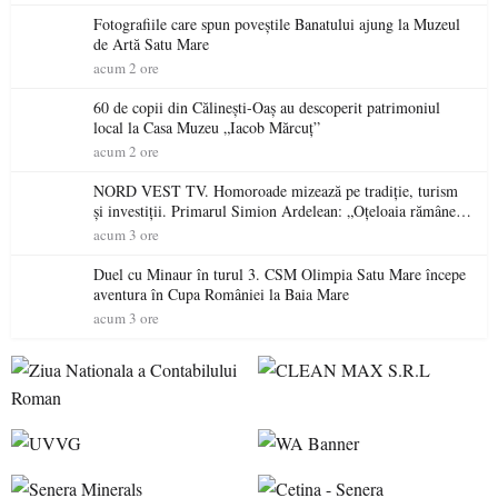
Fotografiile care spun poveștile Banatului ajung la Muzeul
de Artă Satu Mare
acum 2 ore
60 de copii din Călinești-Oaș au descoperit patrimoniul
local la Casa Muzeu „Iacob Mărcuț”
acum 2 ore
NORD VEST TV. Homoroade mizează pe tradiție, turism
și investiții. Primarul Simion Ardelean: „Oțeloaia rămâne
un brand al Codrului”
acum 3 ore
Duel cu Minaur în turul 3. CSM Olimpia Satu Mare începe
aventura în Cupa României la Baia Mare
acum 3 ore