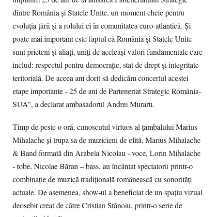
dintre România și Statele Unite, un moment cheie pentru
evoluția țării și a rolului ei în comunitatea euro-atlantică. Și
poate mai important este faptul că România și Statele Unite
sunt prieteni și aliați, uniți de aceleași valori fundamentale care
includ: respectul pentru democrație, stat de drept și integritate
teritorială. De aceea am dorit să dedicăm concertul acestei
etape importante - 25 de ani de Parteneriat Strategic România-
SUA”, a declarat ambasadorul Andrei Muraru.
Timp de peste o oră, cunoscutul virtuos al țambalului Marius
Mihalache şi trupa sa de muzicieni de elită, Marius Mihalache
& Band formată din Arabela Nicolau - voce, Lorin Mihalache
- tobe, Nicolae Băran – bass, au încântat spectatorii printr-o
combinație de muzică tradițională românească cu sonorități
actuale. De asemenea, show-ul a beneficiat de un spațiu vizual
deosebit creat de către Cristian Stănoiu, printr-o serie de