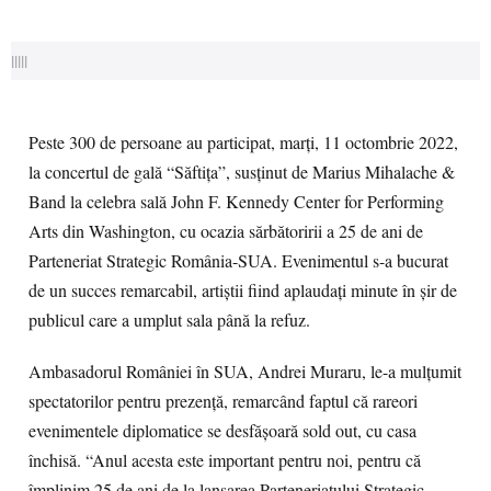
|||||
Peste 300 de persoane au participat, marți, 11 octombrie 2022,
la concertul de gală
“
Săftița
”
, susținut de Marius Mihalache &
Band la celebra sală
John F. Kennedy Center for Performing
Arts
din Washington, cu ocazia sărbătoririi a 25 de ani de
Parteneriat Strategic România-SUA. Evenimentul s-a bucurat
de un succes remarcabil, artiștii fiind aplaudați minute în șir de
publicul care a umplut sala până la refuz.
Ambasadorul României în SUA, Andrei Muraru, le-a mulțumit
spectatorilor pentru prezență, remarcând faptul că rareori
evenimentele diplomatice se desfășoară sold out, cu casa
închisă. “Anul acesta este important pentru noi, pentru că
împlinim 25 de ani de la lansarea Parteneriatului Strategic