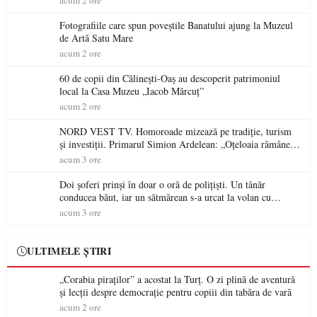
acum 2 ore
Fotografiile care spun poveștile Banatului ajung la Muzeul
de Artă Satu Mare
acum 2 ore
60 de copii din Călinești-Oaș au descoperit patrimoniul
local la Casa Muzeu „Iacob Mărcuț”
acum 2 ore
NORD VEST TV. Homoroade mizează pe tradiție, turism
și investiții. Primarul Simion Ardelean: „Oțeloaia rămâne
un brand al Codrului”
acum 3 ore
Doi șoferi prinși în doar o oră de polițiști. Un tânăr
conducea băut, iar un sătmărean s-a urcat la volan cu
permisul suspendat
acum 3 ore
ULTIMELE ȘTIRI
„Corabia piraților” a acostat la Turț. O zi plină de aventură
și lecții despre democrație pentru copiii din tabăra de vară
acum 2 ore