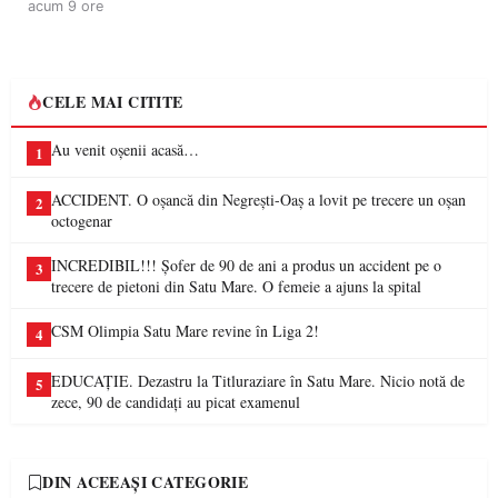
acum 9 ore
CELE MAI CITITE
Au venit oșenii acasă…
1
ACCIDENT. O oșancă din Negrești-Oaș a lovit pe trecere un oșan
2
octogenar
INCREDIBIL!!! Șofer de 90 de ani a produs un accident pe o
3
trecere de pietoni din Satu Mare. O femeie a ajuns la spital
CSM Olimpia Satu Mare revine în Liga 2!
4
EDUCAȚIE. Dezastru la Titluraziare în Satu Mare. Nicio notă de
5
zece, 90 de candidați au picat examenul
DIN ACEEAȘI CATEGORIE