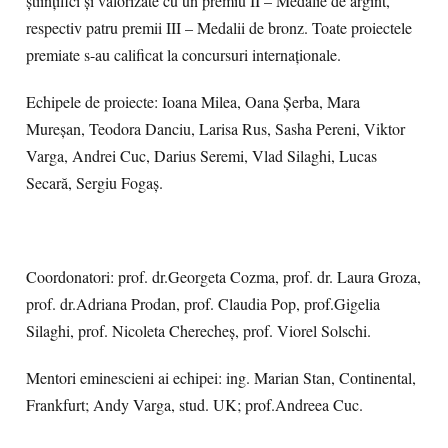
științifici și valorizate cu un premiu II – Medalie de argint,
respectiv patru premii III – Medalii de bronz. Toate proiectele
premiate s-au calificat la concursuri internaționale.
Echipele de proiecte: Ioana Milea, Oana Șerba, Mara
Mureșan, Teodora Danciu, Larisa Rus, Sasha Pereni, Viktor
Varga, Andrei Cuc, Darius Seremi, Vlad Silaghi, Lucas
Secară, Sergiu Fogaș.
Coordonatori: prof. dr.Georgeta Cozma, prof. dr. Laura Groza,
prof. dr.Adriana Prodan, prof. Claudia Pop, prof.Gigelia
Silaghi, prof. Nicoleta Cherecheș, prof. Viorel Solschi.
Mentori eminescieni ai echipei: ing. Marian Stan, Continental,
Frankfurt; Andy Varga, stud. UK; prof.Andreea Cuc.