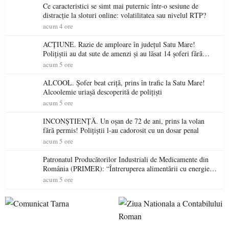
Ce caracteristici se simt mai puternic într-o sesiune de
distracție la sloturi online: volatilitatea sau nivelul RTP?
acum 4 ore
ACȚIUNE. Razie de amploare în județul Satu Mare!
Polițiștii au dat sute de amenzi și au lăsat 14 șoferi fără
permis într-o singură zi
acum 5 ore
ALCOOL. Șofer beat criță, prins în trafic la Satu Mare!
Alcoolemie uriașă descoperită de polițiști
acum 5 ore
INCONȘTIENȚĂ. Un oșan de 72 de ani, prins la volan
fără permis! Polițiștii l-au cadorosit cu un dosar penal
acum 5 ore
Patronatul Producătorilor Industriali de Medicamente din
România (PRIMER): “Întreruperea alimentării cu energie
electrică a fabricilor de medicamente va pune în pericol
acum 5 ore
accesul pacienților la medicamente esențiale