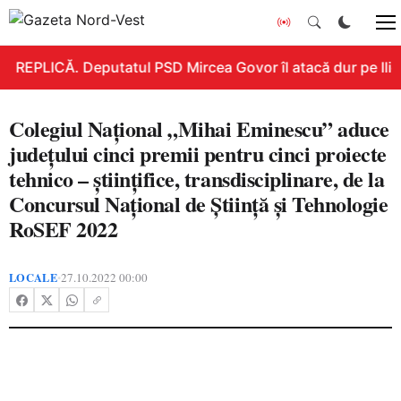
REPLICĂ. Deputatul PSD Mircea Govor îl atacă dur pe Ilie B
Colegiul Național „Mihai Eminescu” aduce
județului cinci premii pentru cinci proiecte
tehnico – științifice, transdisciplinare, de la
Concursul Național de Știință și Tehnologie
RoSEF 2022
LOCALE
27.10.2022 00:00
•