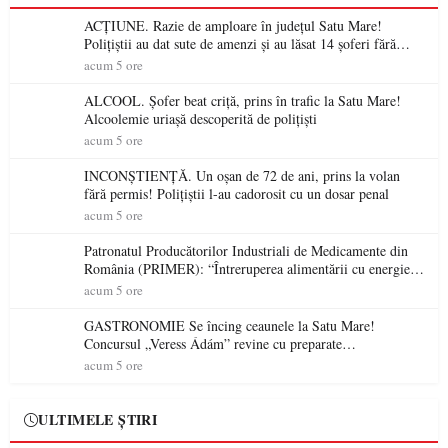
ACȚIUNE. Razie de amploare în județul Satu Mare!
Polițiștii au dat sute de amenzi și au lăsat 14 șoferi fără
permis într-o singură zi
acum 5 ore
ALCOOL. Șofer beat criță, prins în trafic la Satu Mare!
Alcoolemie uriașă descoperită de polițiști
acum 5 ore
INCONȘTIENȚĂ. Un oșan de 72 de ani, prins la volan
fără permis! Polițiștii l-au cadorosit cu un dosar penal
acum 5 ore
Patronatul Producătorilor Industriali de Medicamente din
România (PRIMER): “Întreruperea alimentării cu energie
electrică a fabricilor de medicamente va pune în pericol
acum 5 ore
accesul pacienților la medicamente esențiale
GASTRONOMIE Se încing ceaunele la Satu Mare!
Concursul „Veress Ádám” revine cu preparate
spectaculoase, premii și un jurat de renume
acum 5 ore
ULTIMELE ȘTIRI