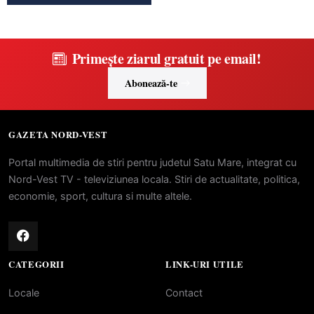
Primește ziarul gratuit pe email!
Abonează-te
GAZETA NORD-VEST
Portal multimedia de stiri pentru judetul Satu Mare, integrat cu
Nord-Vest TV - televiziunea locala. Stiri de actualitate, politica,
economie, sport, cultura si multe altele.
CATEGORII
LINK-URI UTILE
Locale
Contact