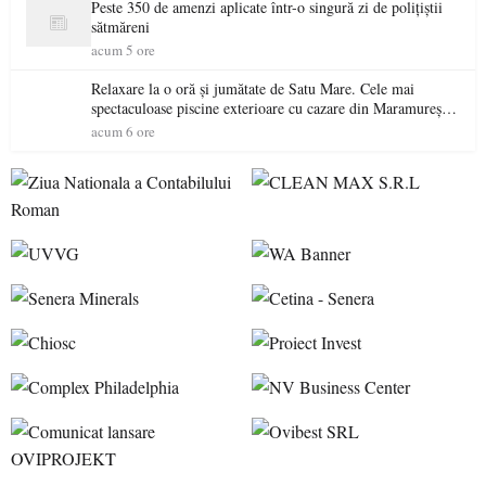
Peste 350 de amenzi aplicate într-o singură zi de polițiștii
sătmăreni
acum 5 ore
Relaxare la o oră și jumătate de Satu Mare. Cele mai
spectaculoase piscine exterioare cu cazare din Maramureș,
ideale pentru o escapadă de vară
acum 6 ore