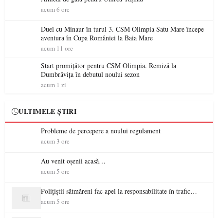
acum 6 ore
Duel cu Minaur în turul 3. CSM Olimpia Satu Mare începe
aventura în Cupa României la Baia Mare
acum 11 ore
Start promițător pentru CSM Olimpia. Remiză la
Dumbrăvița în debutul noului sezon
acum 1 zi
ULTIMELE ȘTIRI
Probleme de percepere a noului regulament
acum 3 ore
Au venit oșenii acasă…
acum 5 ore
Polițiștii sătmăreni fac apel la responsabilitate în trafic…
acum 5 ore