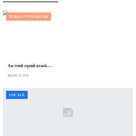
BURSA ZVONURILOR
Au venit oșenii acasă…
acum 5 ore
LOCALE