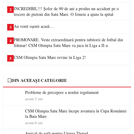
INCREDIBIL!!! Șofer de 90 de ani a produs un accident pe o
2
trecere de pietoni din Satu Mare. O femeie a ajuns la spital
Au venit oșenii acasă…
3
PROMOVARE. Veste extraordinară pentru iubitorii de fotbal din
4
Sătmar! CSM Olimpia Satu Mare va juca în Liga a II-a
CSM Olimpia Satu Mare revine în Liga 2!
5
DIN ACEEAȘI CATEGORIE
Probleme de percepere a noului regulament
acum 3 ore
CSM Olimpia Satu Mare începe aventura în Cupa României
la Baia Mare
acum 6 ore
Amical de gală pentru Unirea Tășnad