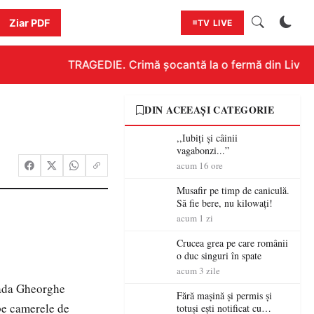
Ziar PDF
TV LIVE
TRAGEDIE. Crimă șocantă la o fermă din Livada!!
DIN ACEEAȘI CATEGORIE
,,Iubiți și câinii
vagabonzi...”
acum 16 ore
Musafir pe timp de caniculă.
Să fie bere, nu kilowați!
acum 1 zi
Crucea grea pe care românii
o duc singuri în spate
acum 3 zile
trada Gheorghe
Fără mașină și permis și
 pe camerele de
totuși ești notificat cu