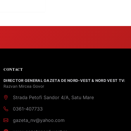
CONTACT
DIRECTOR GENERAL GAZETA DE NORD-VEST & NORD VEST TV:
Razvan Mircea Govor
Strada Petofi Sandor 4/A, Satu Mare
0361-407733
gazeta_nv@yahoo.com