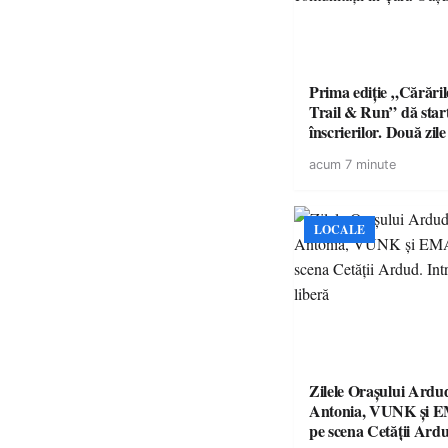
Prima ediție „Cărăril
Trail & Run” dă star
înscrierilor. Două zil
sportului, naturii și c
acum 7 minute
în Țara Oașului
LOCALE
Zilele Orașului Ardu
Antonia, VUNK și 
pe scena Cetății Ardu