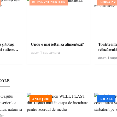
BURSA ZVONURILOR
BURSA ZV
și totuși
Unde e mai ieftin să alimentezi?
Toalete intel
zi rutiere…
reîncărcabi
acum 1 saptamana
acum 1 sap
COLE
ANUNȚURI
LOCALE