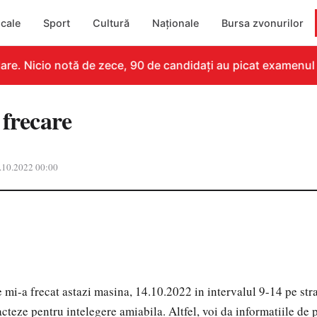
cale
Sport
Cultură
Naționale
Bursa zvonurilor
re. Nicio notă de zece, 90 de candidați au picat examenul
 frecare
.10.2022 00:00
re mi-a frecat astazi masina, 14.10.2022 in intervalul 9-14 pe s
cteze pentru intelegere amiabila. Altfel, voi da informatiile de