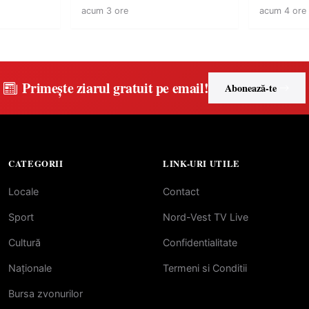
acum 3 ore
acum 4 ore
Primește ziarul gratuit pe email!
Abonează-te
CATEGORII
LINK-URI UTILE
Locale
Contact
Sport
Nord-Vest TV Live
Cultură
Confidentialitate
Naționale
Termeni si Conditii
Bursa zvonurilor