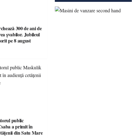
hează 300 de ani de
rea șvabilor. Jubileul
torit pe 8 august
torul public
saba a primit în
etățenii din Satu Mare