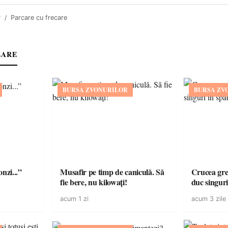
r
Parcare cu frecare
LARE
BURSA ZVONURILOR
BURSA ZV
onzi...”
Musafir pe timp de caniculă. Să
Crucea grea
fie bere, nu kilowați!
duc singuri
acum 1 zi
acum 3 zile