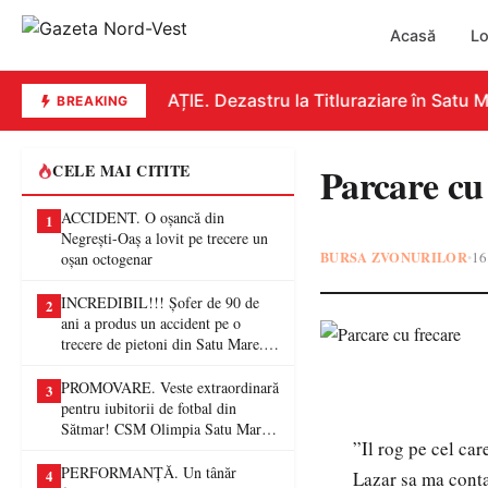
Acasă
Lo
EDUCAȚIE. Dezastru la Titluraziare în Satu Ma
BREAKING
Parcare cu
CELE MAI CITITE
ACCIDENT. O oșancă din
1
Negrești-Oaș a lovit pe trecere un
BURSA ZVONURILOR
16
•
oșan octogenar
INCREDIBIL!!! Șofer de 90 de
2
ani a produs un accident pe o
trecere de pietoni din Satu Mare. O
femeie a ajuns la spital
PROMOVARE. Veste extraordinară
3
pentru iubitorii de fotbal din
Sătmar! CSM Olimpia Satu Mare
”Il rog pe cel ca
va juca în Liga a II-a
PERFORMANȚĂ. Un tânăr
4
Lazar sa ma conta