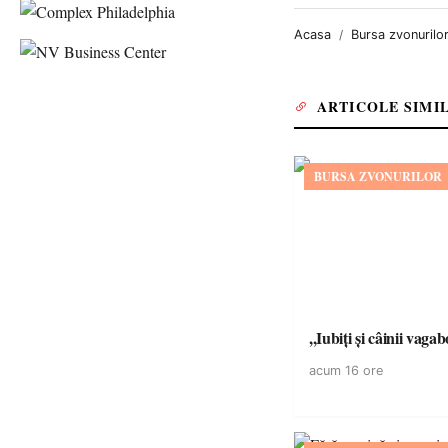
Acasa
Bursa zvonurilo
ARTICOLE SIMI
BURSA ZVONURILOR
,,Iubiți și câinii vagab
acum 16 ore