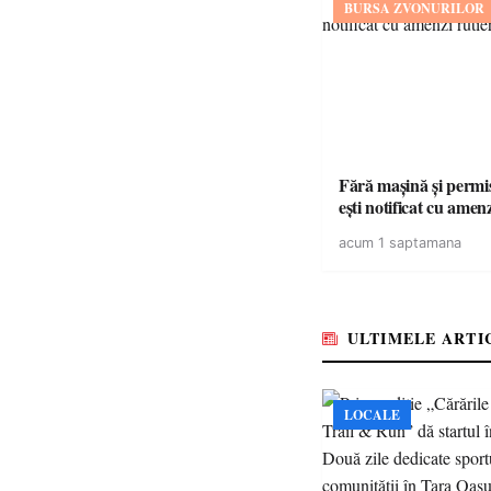
BURSA ZVONURILOR
Fără mașină și permis 
ești notificat cu amen
acum 1 saptamana
ULTIMELE ARTI
LOCALE