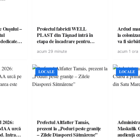
e Oașului –
Proiectul fabricii WELL
Ardud marc
tul
PLAST din Tășnad intră în
la coloniza
e dedicate
etapa de încadrare pentru
va fi sărbă
omunității
acordul de mediu
acum 29 minute
acum 1 ora
LOCALE
LOCALE
d 2026:
Prefectul Altfatter Tamás,
Administra
EMAA urcă
prezent la „Poduri peste granițe
Maskulik C
d. Intrarea
– Zilele Diasporei Sătmărene”
audiență c