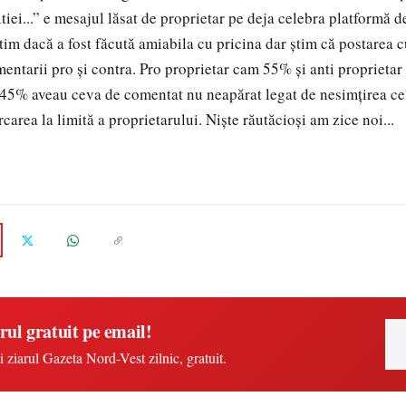
tiei...” e mesajul lăsat de proprietar pe deja celebra platformă 
tim dacă a fost făcută amiabila cu pricina dar știm că postarea c
ntarii pro și contra. Pro proprietar cam 55% și anti proprietar
45% aveau ceva de comentat nu neapărat legat de nesimțirea cel
carea la limită a proprietarului. Niște răutăcioși am zice noi...
rul gratuit pe email!
i ziarul Gazeta Nord-Vest zilnic, gratuit.