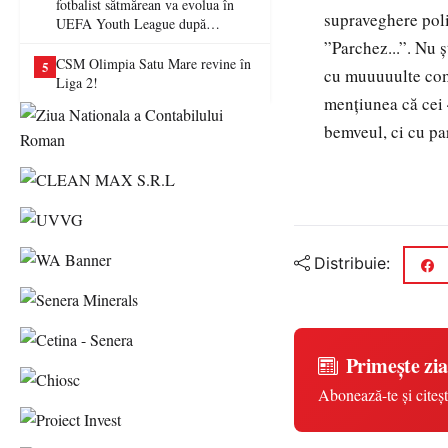
fotbalist sătmărean va evolua în
supraveghere poli
UEFA Youth League după
transferul la Farul Constanța
”Parchez...”. Nu ș
CSM Olimpia Satu Mare revine în
5
cu muuuuulte come
Liga 2!
mențiunea că cei 
bemveul, ci cu par
Distribuie:
Primește zia
Abonează-te și citeșt