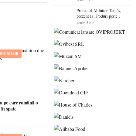
Intrarea este liberă
Prefectul Altfatter Tamás,
prezent la „Poduri peste
granițe – Zilele Diasporei
acum 3 ore
Sătmărene”
ONURILOR
 pe care românii o
 în spate