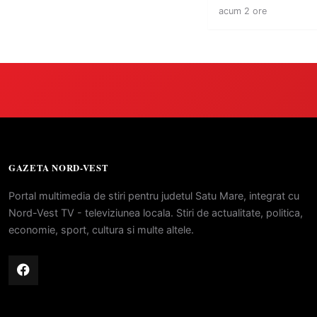
este liberă
acum 2 ore
GAZETA NORD-VEST
Portal multimedia de stiri pentru judetul Satu Mare, integrat cu
Nord-Vest TV - televiziunea locala. Stiri de actualitate, politica,
economie, sport, cultura si multe altele.