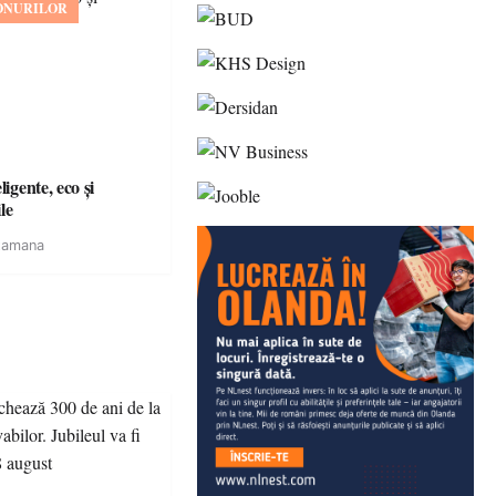
ONURILOR
igente, eco și
le
tamana