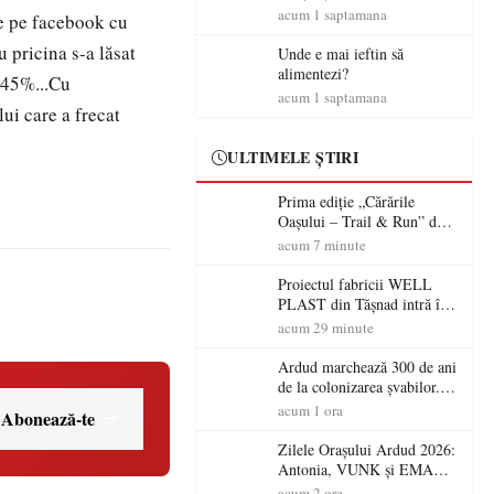
amenzi rutiere…
acum 1 saptamana
de pe facebook cu
u pricina s-a lăsat
Unde e mai ieftin să
alimentezi?
 45%...Cu
acum 1 saptamana
ui care a frecat
ULTIMELE ȘTIRI
Prima ediție „Cărările
Oașului – Trail & Run” dă
startul înscrierilor. Două zile
acum 7 minute
dedicate sportului, naturii și
comunității în Țara Oașului
Proiectul fabricii WELL
PLAST din Tășnad intră în
etapa de încadrare pentru
acum 29 minute
acordul de mediu
Ardud marchează 300 de ani
de la colonizarea șvabilor.
Jubileul va fi sărbătorit pe 8
acum 1 ora
Abonează-te
august
Zilele Orașului Ardud 2026:
Antonia, VUNK și EMAA
urcă pe scena Cetății Ardud.
acum 2 ore