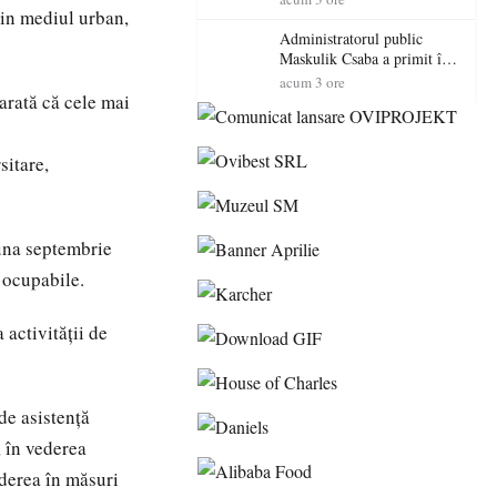
din mediul urban,
Sătmărene”
Administratorul public
Maskulik Csaba a primit în
audiență cetățenii din Satu
acum 3 ore
Mare
arată că cele mai
sitare,
una septembrie
 ocupabile.
 activităţii de
de asistenţă
, în vederea
nderea în măsuri