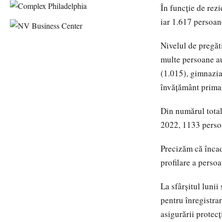
În funcţie de rez
iar 1.617 persoan
Nivelul de pregăt
multe persoane au
(1.015), gimnazia
învățământ primar 
Din numărul tota
2022, 1133 persoa
Precizăm că încad
profilare a perso
La sfârșitul luni
pentru înregistra
asigurării protec