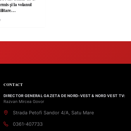
rmis și la volanul
ilitare
ulate
e
CONTACT
DIRECTOR GENERAL GAZETA DE NORD-VEST & NORD VEST TV:
Razvan Mircea Govor
Strada Petofi Sandor 4/A, Satu Mare
0361-407733