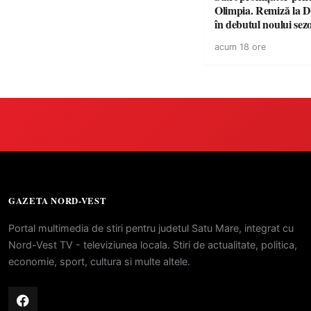
Olimpia. Remiză la 
în debutul noului sez
acum 18 ore
GAZETA NORD-VEST
Portal multimedia de stiri pentru judetul Satu Mare, integrat cu
Nord-Vest TV - televiziunea locala. Stiri de actualitate, politica,
economie, sport, cultura si multe altele.