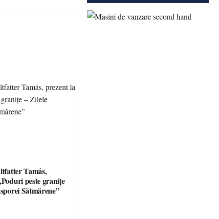
ltfatter Tamás,
„Poduri peste granițe
iasporei Sătmărene”