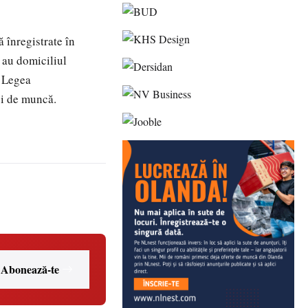
 înregistrate în
ă au domiciliul
e Legea
ei de muncă.
Abonează-te