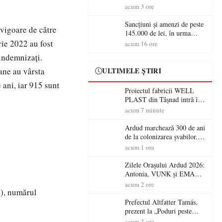
audiență cetățenii din Satu
acum 3 ore
Mare
Sancțiuni și amenzi de peste
 vigoare de către
145.000 de lei, în urma
acțiunilor polițiștilor
ie 2022 au fost
acum 16 ore
sătmăreni
indemnizați.
ane au vârsta
ULTIMELE ȘTIRI
 ani, iar 915 sunt
Proiectul fabricii WELL
PLAST din Tășnad intră în
etapa de încadrare pentru
acum 7 minute
acordul de mediu
Ardud marchează 300 de ani
de la colonizarea șvabilor.
Jubileul va fi sărbătorit pe 8
acum 1 ora
august
Zilele Orașului Ardud 2026:
Antonia, VUNK și EMAA
urcă pe scena Cetății Ardud.
acum 2 ore
0), numărul
Intrarea este liberă
Prefectul Altfatter Tamás,
prezent la „Poduri peste
granițe – Zilele Diasporei
acum 3 ore