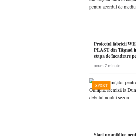
Proiectul fabricii W
PLAST din Tășnad in
etapa de încadrare p
acordul de mediu
acum 7 minute
SPORT
Start promițător pe