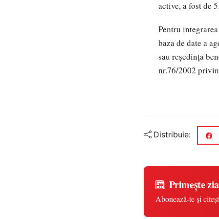
active, a fost de 
Pentru integrarea
baza de date a ag
sau reşedinţa ben
nr.76/2002 privin
Distribuie:
Primește zia
Abonează-te și citeșt