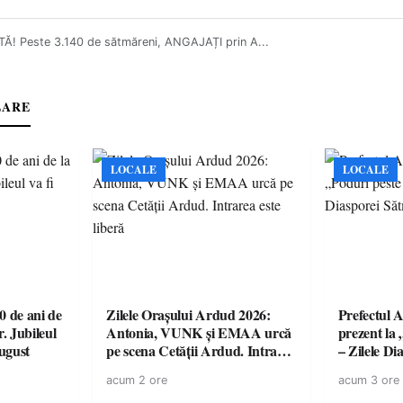
TĂ! Peste 3.140 de sătmăreni, ANGAJAȚI prin A...
LARE
LOCALE
LOCALE
 de ani de
Zilele Orașului Ardud 2026:
Prefectul A
r. Jubileul
Antonia, VUNK și EMAA urcă
prezent la 
august
pe scena Cetății Ardud. Intrarea
– Zilele D
este liberă
acum 2 ore
acum 3 ore