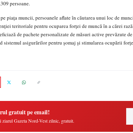
5.309 persoane.
 pe piaţa muncii, persoanele aflate în căutarea unui loc de muncă
enţiei teritoriale pentru ocuparea forţei de muncă în a cărei raz
eficiază de pachete personalizate de măsuri active prevăzute d
d sistemul asigurărilor pentru şomaj şi stimularea ocupării forţ
rul gratuit pe email!
i ziarul Gazeta Nord-Vest zilnic, gratuit.