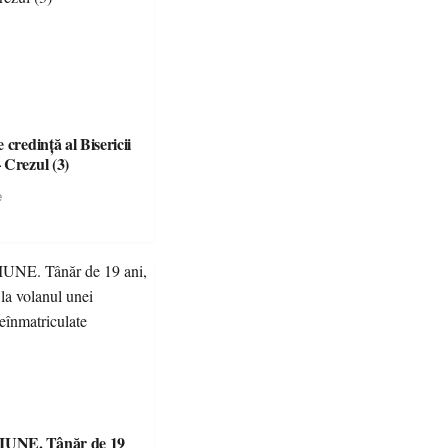
 credinţă al Bisericii
 Crezul (3)
e
UNE. Tânăr de 19