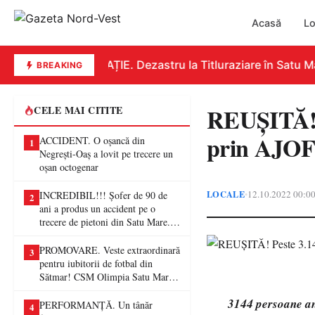
Acasă
Lo
EDUCAȚIE. Dezastru la Titluraziare în Satu Mar
BREAKING
REUȘITĂ! 
CELE MAI CITITE
prin AJOF
ACCIDENT. O oșancă din
1
Negrești-Oaș a lovit pe trecere un
oșan octogenar
LOCALE
12.10.2022 00:0
•
INCREDIBIL!!! Șofer de 90 de
2
ani a produs un accident pe o
trecere de pietoni din Satu Mare. O
femeie a ajuns la spital
PROMOVARE. Veste extraordinară
3
pentru iubitorii de fotbal din
Sătmar! CSM Olimpia Satu Mare
va juca în Liga a II-a
3144 persoane an
PERFORMANȚĂ. Un tânăr
4