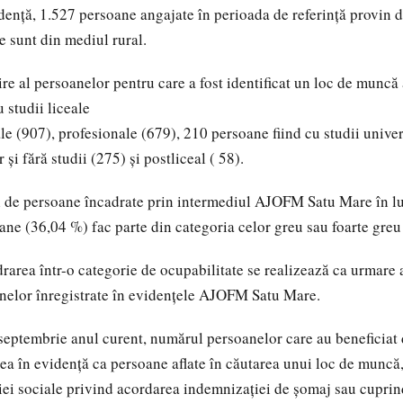
idenţă, 1.527 persoane angajate în perioada de referinţă provin 
e sunt din mediul rural.
ire al persoanelor pentru care a fost identificat un loc de muncă 
 studii liceale
le (907), profesionale (679), 210 persoane fiind cu studii univer
și fără studii (275) și postliceal ( 58).
l de persoane încadrate prin intermediul AJOFM Satu Mare în l
ne (36,04 %) fac parte din categoria celor greu sau foarte greu
rarea într-o categorie de ocupabilitate se realizează ca urmare a
anelor înregistrate în evidenţele AJOFM Satu Mare.
i septembrie anul curent, numărul persoanelor care au beneficiat 
rea în evidenţă ca persoane aflate în căutarea unui loc de muncă
ţiei sociale privind acordarea indemnizaţiei de şomaj sau cupri