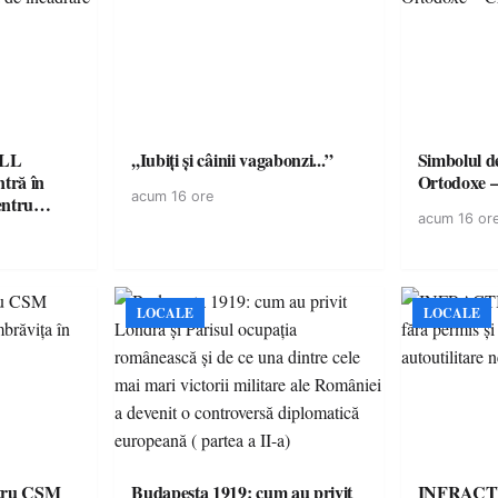
ELL
,,Iubiți și câinii vagabonzi...”
Simbolul de
tră în
Ortodoxe –
acum 16 ore
entru
acum 16 or
LOCALE
LOCALE
ntru CSM
Budapesta 1919: cum au privit
INFRACȚI