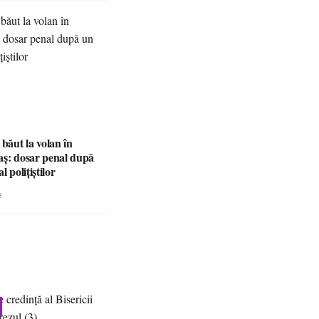
 băut la volan în
aș: dosar penal după
l polițiștilor
e