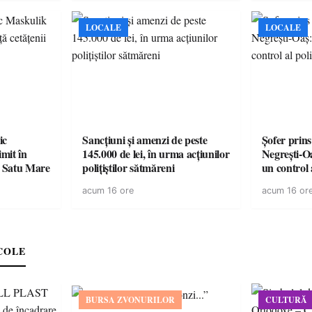
LOCALE
LOCALE
ic
Sancțiuni și amenzi de peste
Șofer prins
mit în
145.000 de lei, în urma acțiunilor
Negrești-O
n Satu Mare
polițiștilor sătmăreni
un control a
acum 16 ore
acum 16 or
COLE
BURSA ZVONURILOR
CULTURĂ