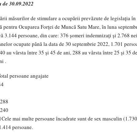
a de 30.09.2022
ării măsurilor de stimulare a ocupării prevăzute de legislaţia în
ă pentru Ocuparea Forței de Muncă Satu Mare, în luna septembr
ă 3.144 persoane, din care: 376 șomeri indemnizați și 2.768 ne
anelor ocupate până la data de 30 septembrie 2022, 1.701 perso
40 au vârsta între 35 și 45 de ani, 288 au vârsta între 25 și 35 de
ni .
otal persoane angajate
44
 288
 240
1Cele mai multe persoane încadrate sunt de sex masculin (1.73
 1.414 persoane.