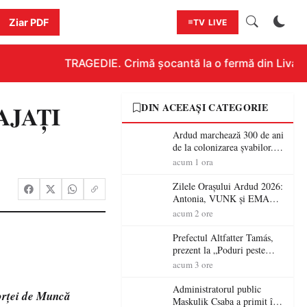
Ziar PDF
TV LIVE
TRAGEDIE. Crimă șocantă la o fermă din Livada!!!
GAJAȚI
DIN ACEEAȘI CATEGORIE
Ardud marchează 300 de ani
de la colonizarea șvabilor.
Jubileul va fi sărbătorit pe 8
acum 1 ora
august
Zilele Orașului Ardud 2026:
Antonia, VUNK și EMAA
urcă pe scena Cetății Ardud.
acum 2 ore
Intrarea este liberă
Prefectul Altfatter Tamás,
prezent la „Poduri peste
granițe – Zilele Diasporei
acum 3 ore
Sătmărene”
Administratorul public
orţei de Muncă
Maskulik Csaba a primit în