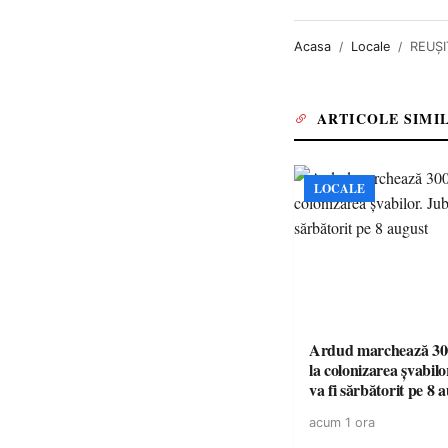
Acasa
Locale
REUȘI
ARTICOLE SIMI
LOCALE
Ardud marchează 300
la colonizarea șvabilo
va fi sărbătorit pe 8 
acum 1 ora