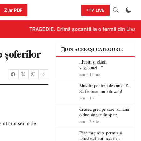
Ziar PDF
TV LIVE
TRAGEDIE. Crimă șocantă la o fermă din Livada!!!
 șoferilor
DIN ACEEAȘI CATEGORIE
,,Iubiți și câinii
vagabonzi...”
acum 11 ore
Musafir pe timp de caniculă.
Să fie bere, nu kilowați!
acum 1 zi
Crucea grea pe care românii
o duc singuri în spate
acum 3 zile
ezintă un semn de
Fără mașină și permis și
totuși ești notificat cu