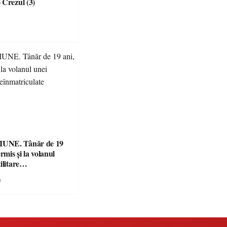
 Crezul (3)
UNE. Tânăr de 19
rmis și la volanul
ilitare
ulate
e