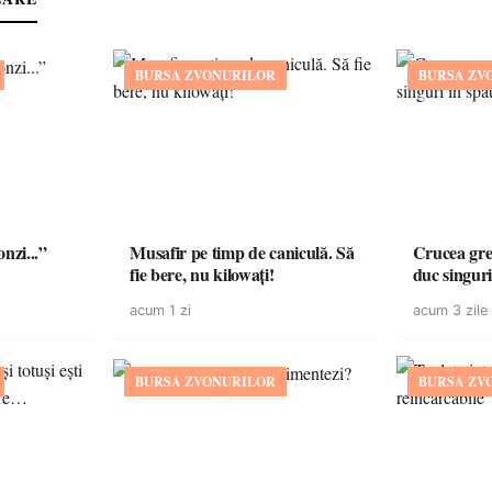
BURSA ZVONURILOR
BURSA ZV
onzi...”
Musafir pe timp de caniculă. Să
Crucea grea
fie bere, nu kilowați!
duc singuri
acum 1 zi
acum 3 zile
BURSA ZVONURILOR
BURSA ZV