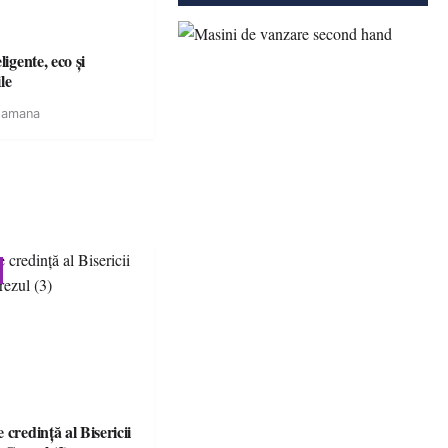
igente, eco și
le
tamana
 credinţă al Bisericii