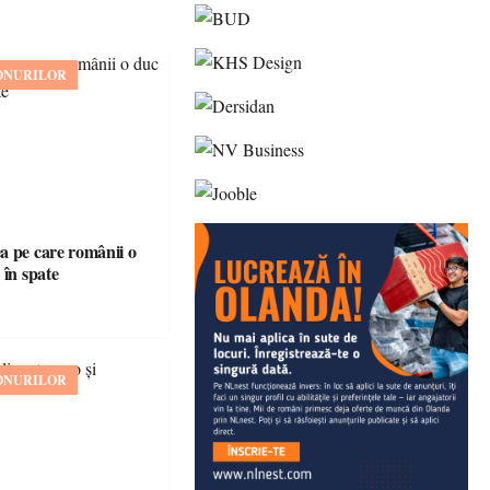
ONURILOR
 pe care românii o
 în spate
ONURILOR