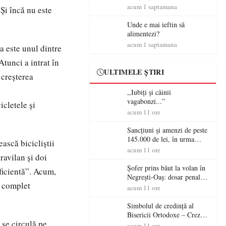
amenzi rutiere…
acum 1 saptamana
Și încă nu este
Unde e mai ieftin să
alimentezi?
acum 1 saptamana
a este unul dintre
tunci a intrat în
ULTIMELE ȘTIRI
 creşterea
,,Iubiți și câinii
vagabonzi...”
icletele și
acum 11 ore
Sancțiuni și amenzi de peste
145.000 de lei, în urma
ască bicicliștii
acțiunilor polițiștilor
acum 11 ore
ravilan și doi
sătmăreni
Șofer prins băut la volan în
ficientă”. Acum,
Negrești-Oaș: dosar penal
e complet
după un control al
acum 11 ore
polițiștilor
Simbolul de credinţă al
Bisericii Ortodoxe – Crezul
 se circulă pe
(3)
acum 11 ore