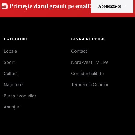
Primește ziarul gratuit pe email!
Abonează-te
CATEGORII
LINK-URI UTILE
Locale
Contact
Sport
Nord-Vest TV Live
Cultură
Confidentialitate
Naționale
Termeni si Conditii
Bursa zvonurilor
Anunțuri