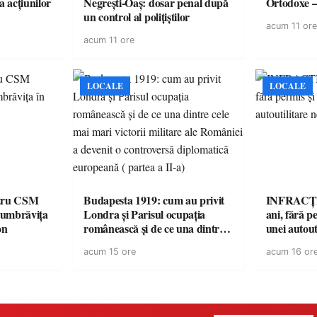
a acțiunilor
Negrești-Oaș: dosar penal după
Ortodoxe –
un control al polițiștilor
acum 11 ore
acum 11 ore
LOCALE
LOCALE
ntru CSM
Budapesta 1919: cum au privit
INFRACȚI
Dumbrăvița
Londra și Parisul ocupația
ani, fără pe
on
românească și de ce una dintre
unei autout
cele mai mari victorii militare ale
neînmatric
acum 15 ore
acum 16 or
României a devenit o
controversă diplomatică
europeană ( partea a II-a)