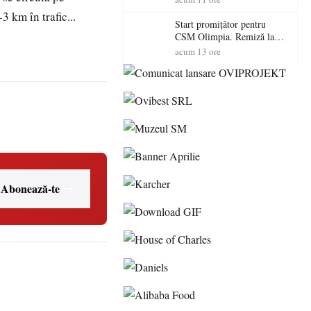
 km în trafic...
Start promițător pentru
CSM Olimpia. Remiză la
Dumbrăvița în debutul
acum 13 ore
noului sezon
Abonează-te