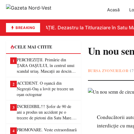
Acasă
Lo
EDUCAȚIE. Dezastru la Titluraziare în Satu Mar
BREAKING
Un nou semn
CELE MAI CITITE
PERCHEZIȚII. Primărie din
1
ȚARA OAȘULUI, în centrul unui
BURSA ZVONURILOR
17
•
scandal uriaș. Mascații au descins
într-o anchetă privind presupuse
fraude de proporții
ACCIDENT. O oșancă din
2
Negrești-Oaș a lovit pe trecere un
oșan octogenar
INCREDIBIL!!! Șofer de 90 de
3
ani a produs un accident pe o
Conducătorii auto
trecere de pietoni din Satu Mare. O
femeie a ajuns la spital
interdicție cu maș
PROMOVARE. Veste extraordinară
4