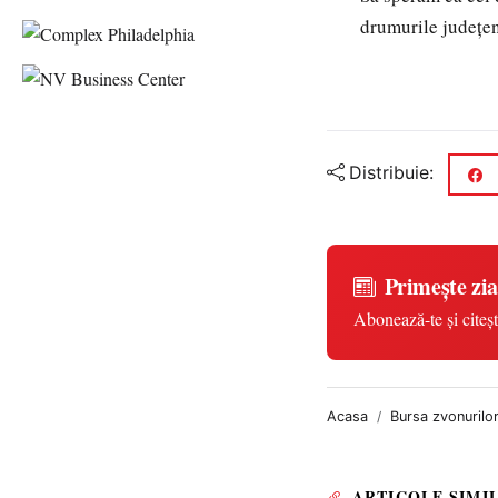
drumurile județen
Distribuie:
Primește zia
Abonează-te și citeșt
Acasa
Bursa zvonurilo
ARTICOLE SIMI