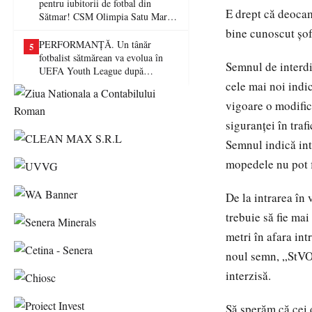
pentru iubitorii de fotbal din
E drept că deocam
Sătmar! CSM Olimpia Satu Mare
va juca în Liga a II-a
bine cunoscut șofe
PERFORMANȚĂ. Un tânăr
5
fotbalist sătmărean va evolua în
Semnul de interdic
UEFA Youth League după
transferul la Farul Constanța
cele mai noi indi
vigoare o modific
siguranței în traf
Semnul indică inte
mopedele nu pot f
De la intrarea în
trebuie să fie mai
metri în afara in
noul semn, „StVO 
interzisă.
Să sperăm că cei 