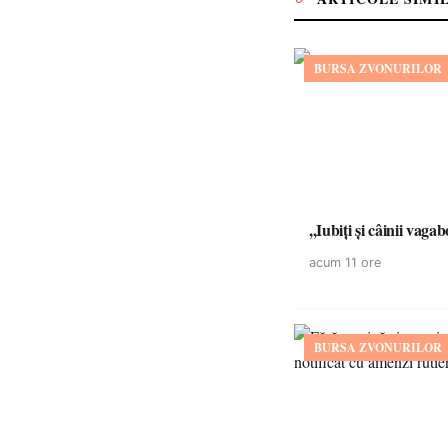
BURSA ZVONURILOR
,,Iubiți și câinii vagab
acum 11 ore
BURSA ZVONURILOR