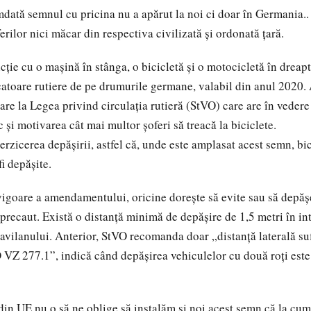
dată semnul cu pricina nu a apărut la noi ci doar în Germania.. 
rilor nici măcar din respectiva civilizată și ordonată țară.
ție cu o mașină în stânga, o bicicletă și o motocicletă în dreapt
catoare rutiere de pe drumurile germane, valabil din anul 2020. A
are la Legea privind circulația rutieră (StVO) care are în vedere
ic și motivarea cât mai multor șoferi să treacă la biciclete.
rzicerea depășirii, astfel că, unde este amplasat acest semn, bic
i depășite.
 vigoare a amendamentului, oricine dorește să evite sau să depășe
 precaut. Există o distanță minimă de depășire de 1,5 metri în int
travilanului. Anterior, StVO recomanda doar „distanță laterală su
VZ 277.1”, indică când depășirea vehiculelor cu două roți est
din UE nu o să ne oblige să instalăm și noi acest semn că la cum