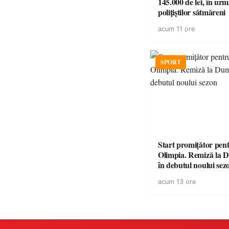
145.000 de lei, în urm
polițiștilor sătmăreni
acum 11 ore
SPORT
Start promițător pe
Olimpia. Remiză la 
în debutul noului sez
acum 13 ore