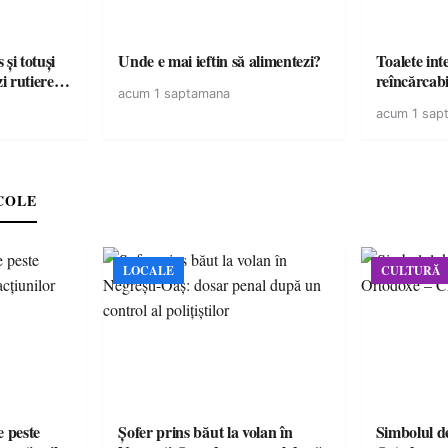
și totuși
Unde e mai ieftin să alimentezi?
Toalete intel
zi rutiere…
reîncărcabi
acum 1 saptamana
acum 1 sap
COLE
LOCALE
CULTURĂ
e peste
Șofer prins băut la volan în
Simbolul de