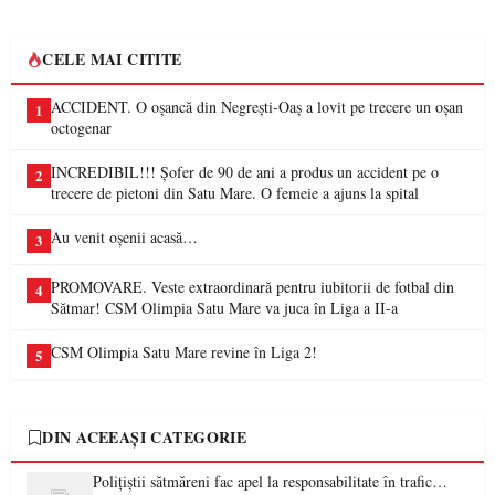
CELE MAI CITITE
ACCIDENT. O oșancă din Negrești-Oaș a lovit pe trecere un oșan
1
octogenar
INCREDIBIL!!! Șofer de 90 de ani a produs un accident pe o
2
trecere de pietoni din Satu Mare. O femeie a ajuns la spital
Au venit oșenii acasă…
3
PROMOVARE. Veste extraordinară pentru iubitorii de fotbal din
4
Sătmar! CSM Olimpia Satu Mare va juca în Liga a II-a
CSM Olimpia Satu Mare revine în Liga 2!
5
DIN ACEEAȘI CATEGORIE
Polițiștii sătmăreni fac apel la responsabilitate în trafic…