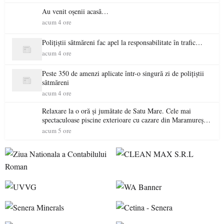
Au venit oșenii acasă…
acum 4 ore
Polițiștii sătmăreni fac apel la responsabilitate în trafic…
acum 4 ore
Peste 350 de amenzi aplicate într-o singură zi de polițiștii
sătmăreni
acum 4 ore
Relaxare la o oră și jumătate de Satu Mare. Cele mai
spectaculoase piscine exterioare cu cazare din Maramureș,
ideale pentru o escapadă de vară
acum 5 ore