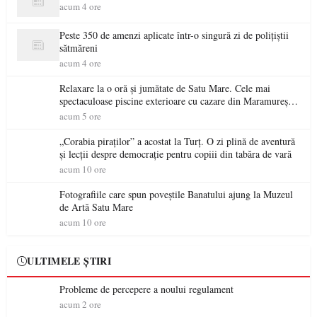
acum 4 ore
Peste 350 de amenzi aplicate într-o singură zi de polițiștii
sătmăreni
acum 4 ore
Relaxare la o oră și jumătate de Satu Mare. Cele mai
spectaculoase piscine exterioare cu cazare din Maramureș,
ideale pentru o escapadă de vară
acum 5 ore
„Corabia piraților” a acostat la Turț. O zi plină de aventură
și lecții despre democrație pentru copiii din tabăra de vară
acum 10 ore
Fotografiile care spun poveștile Banatului ajung la Muzeul
de Artă Satu Mare
acum 10 ore
ULTIMELE ȘTIRI
Probleme de percepere a noului regulament
acum 2 ore