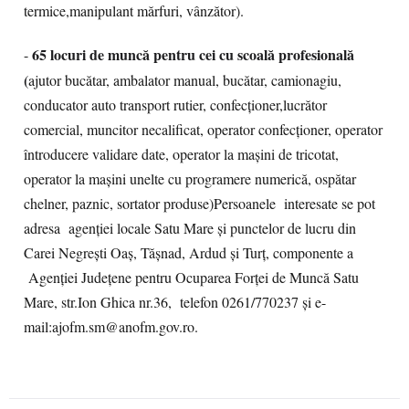
termice,manipulant mărfuri, vânzător).
65 locuri de muncă pentru cei cu scoală profesională
-
(
ajutor bucătar, ambalator manual, bucătar, camionagiu,
conducator auto transport rutier, confecționer,lucrător
comercial, muncitor necalificat, operator confecționer, operator
întroducere validare date, operator la mașini de tricotat,
operator la mașini unelte cu programere numerică, ospătar
chelner, paznic, sortator produse)Persoanele interesate se pot
adresa agenției locale Satu Mare și punctelor de lucru din
Carei Negrești Oaș, Tășnad, Ardud și Turț, componente a
Agenției Județene pentru Ocuparea Forței de Muncă Satu
Mare, str.Ion Ghica nr.36, telefon 0261/770237 și e-
mail:ajofm.sm@anofm.gov.ro.