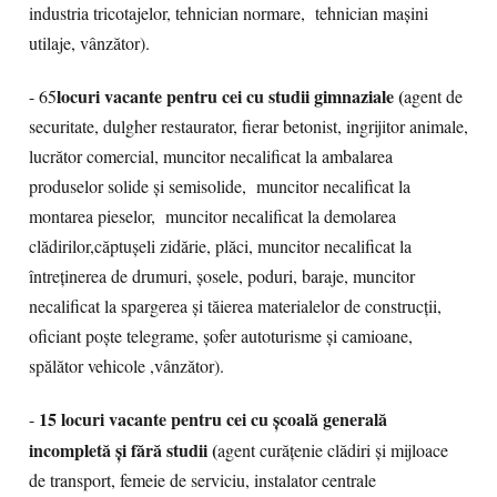
industria tricotajelor, tehnician normare, tehnician mașini
utilaje, vânzător).
locuri vacante pentru cei cu studii gimnaziale (
- 65
agent de
securitate, dulgher restaurator, fierar betonist, ingrijitor animale,
lucrător comercial, muncitor necalificat la ambalarea
produselor solide și semisolide, muncitor necalificat la
montarea pieselor, muncitor necalificat la demolarea
clădirilor,căptușeli zidărie, plăci, muncitor necalificat la
întreținerea de drumuri, șosele, poduri, baraje, muncitor
necalificat la spargerea și tăierea materialelor de construcții,
oficiant poște telegrame, șofer autoturisme și camioane,
spălător vehicole ,vânzător).
15 locuri vacante pentru cei cu școală generală
-
incompletă și fără studii (
agent curățenie clădiri și mijloace
de transport, femeie de serviciu, instalator centrale