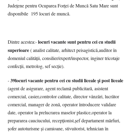
Județene pentru Ocuparea Forței de Muncă Satu Mare sunt
disponibile 195 locuri de muncă.
locuri vacante sunt pentru cei cu studii
Dintre acestea:-
superioare
( analist calitate, arhitect peisagistică,auditor în
domeniul calității, consilier/expert/inspector, inginer tricotaje
confecții, metrolog, sef secție).
39locuri vacante pentru cei cu studii liceale și post liceale
-
(agent de asigurare, agent reclamă publicitară, asistent
comercial, casier,controlor calitate, director vânzări, lucrător
comercial, manager de zonă, operator întroducere validare
date, operator la prelucrarea maselor plastice,operator la
prepararea cauciucului, recepționist,șef departament mărfuri,
șofer autoturisme și camioane, stivuitorist, tehnician în