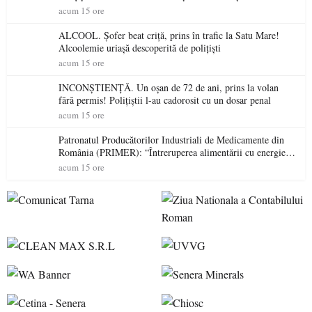
permis într-o singură zi
acum 15 ore
ALCOOL. Șofer beat criță, prins în trafic la Satu Mare!
Alcoolemie uriașă descoperită de polițiști
acum 15 ore
INCONȘTIENȚĂ. Un oșan de 72 de ani, prins la volan
fără permis! Polițiștii l-au cadorosit cu un dosar penal
acum 15 ore
Patronatul Producătorilor Industriali de Medicamente din
România (PRIMER): “Întreruperea alimentării cu energie
electrică a fabricilor de medicamente va pune în pericol
acum 15 ore
accesul pacienților la medicamente esențiale