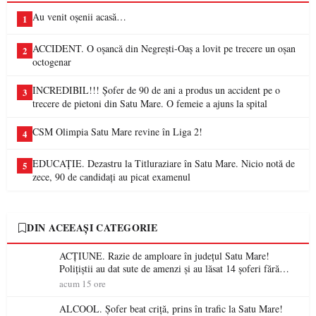
Au venit oșenii acasă…
1
ACCIDENT. O oșancă din Negrești-Oaș a lovit pe trecere un oșan
2
octogenar
INCREDIBIL!!! Șofer de 90 de ani a produs un accident pe o
3
trecere de pietoni din Satu Mare. O femeie a ajuns la spital
CSM Olimpia Satu Mare revine în Liga 2!
4
EDUCAȚIE. Dezastru la Titluraziare în Satu Mare. Nicio notă de
5
zece, 90 de candidați au picat examenul
DIN ACEEAȘI CATEGORIE
ACȚIUNE. Razie de amploare în județul Satu Mare!
Polițiștii au dat sute de amenzi și au lăsat 14 șoferi fără
permis într-o singură zi
acum 15 ore
ALCOOL. Șofer beat criță, prins în trafic la Satu Mare!