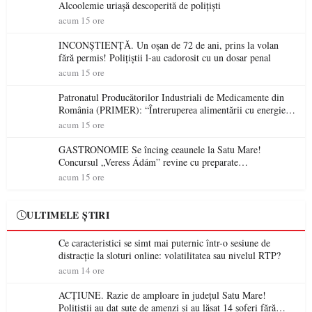
Alcoolemie uriașă descoperită de polițiști
acum 15 ore
INCONȘTIENȚĂ. Un oșan de 72 de ani, prins la volan
fără permis! Polițiștii l-au cadorosit cu un dosar penal
acum 15 ore
Patronatul Producătorilor Industriali de Medicamente din
România (PRIMER): “Întreruperea alimentării cu energie
electrică a fabricilor de medicamente va pune în pericol
acum 15 ore
accesul pacienților la medicamente esențiale
GASTRONOMIE Se încing ceaunele la Satu Mare!
Concursul „Veress Ádám” revine cu preparate
spectaculoase, premii și un jurat de renume
acum 15 ore
ULTIMELE ȘTIRI
Ce caracteristici se simt mai puternic într-o sesiune de
distracție la sloturi online: volatilitatea sau nivelul RTP?
acum 14 ore
ACȚIUNE. Razie de amploare în județul Satu Mare!
Polițiștii au dat sute de amenzi și au lăsat 14 șoferi fără