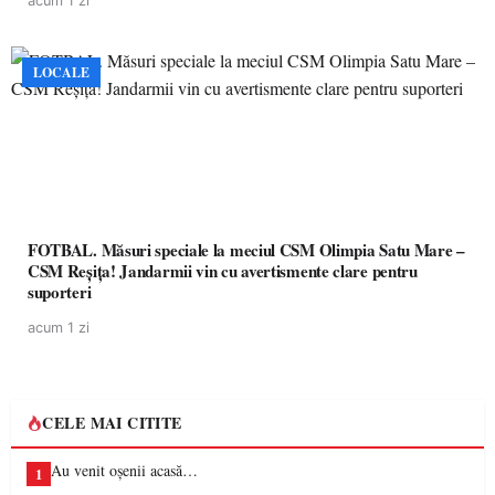
acum 1 zi
LOCALE
FOTBAL. Măsuri speciale la meciul CSM Olimpia Satu Mare –
CSM Reșița! Jandarmii vin cu avertismente clare pentru
suporteri
acum 1 zi
CELE MAI CITITE
Au venit oșenii acasă…
1