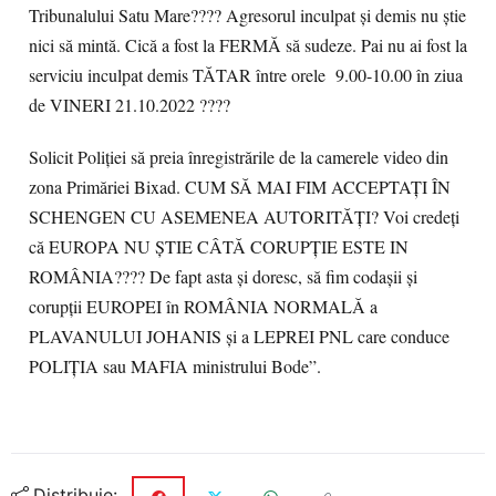
Tribunalului Satu Mare???? Agresorul inculpat și demis nu știe
nici să mintă. Cică a fost la FERMĂ să sudeze. Pai nu ai fost la
serviciu inculpat demis TĂTAR între orele 9.00-10.00 în ziua
de VINERI 21.10.2022 ????
Solicit Poliției să preia înregistrările de la camerele video din
zona Primăriei Bixad. CUM SĂ MAI FIM ACCEPTAȚI ÎN
SCHENGEN CU ASEMENEA AUTORITĂȚI? Voi credeți
că EUROPA NU ȘTIE CÂTĂ CORUPȚIE ESTE IN
ROMÂNIA???? De fapt asta și doresc, să fim codașii și
corupții EUROPEI în ROMÂNIA NORMALĂ a
PLAVANULUI JOHANIS și a LEPREI PNL care conduce
POLIȚIA sau MAFIA ministrului Bode”.
Distribuie: