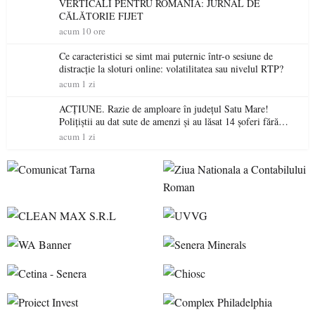
VERTICALI PENTRU ROMÂNIA: JURNAL DE
CĂLĂTORIE FIJET
acum 10 ore
Ce caracteristici se simt mai puternic într-o sesiune de
distracție la sloturi online: volatilitatea sau nivelul RTP?
acum 1 zi
ACȚIUNE. Razie de amploare în județul Satu Mare!
Polițiștii au dat sute de amenzi și au lăsat 14 șoferi fără
permis într-o singură zi
acum 1 zi