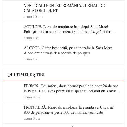
VERTICALI PENTRU ROMÂNIA: JURNAL DE
CĂLĂTORIE FIJET
acum 10 ore
ACȚIUNE. Razie de amploare în județul Satu Mare!
Polițiștii au dat sute de amenzi și au lăsat 14 șoferi fără
permis într-o singură zi
acum 1 zi
ALCOOL. Șofer beat criță, prins în trafic la Satu Mare!
Alcoolemie uriașă descoperită de polițiști
acum 1 zi
ULTIMELE ȘTIRI
PERMIS. Doi șoferi, două dosare penale în doar 24 de ore
la Petea! Unul avea permisul suspendat, celălalt nu a avut
niciodată permis
acum 8 ore
FRONTIERĂ. Razie de amploare la granița cu Ungaria!
800 de persoane și peste 300 de mașini, verificate
acum 8 ore