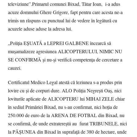
televiziune”.Primarul comunei Bixad, Tătar Ioan, i-a adus
acuze domnului Ghere Grigore, fapt pentru care acesta ne-a
trimis un răspuns cu punctual lui de vedere în legătură cu
acuzele aduse aduse la adresa lui.
„Poliția EȘUATĂ a LEPREI GALBENE încearcă să
mușamalizeze agresiunea ALICOPTERULUI, NIMIC NU
SE CONFIRMĂ și nu-și verifică competența de cercetare a
cauzei.
Certificatul Medico Legal atestă că leziunea s-a produs prin
lovire cu și de corpuri dure. ALO Poliția Negrești Oaș, nici
loviturile aplicate de ALICOPTERU lui MIHAI ZELE chiar
în sediul Primăriei Bixad, nu s-au confirmat, nici hoția de
250.000 de euro de la ARENA DE FOTBAL din Bixad, nu
se confirmă, de unde extratereștii au furat TRIBUNELE, nici
la PĂȘUNEA din Bixad în suprafață de 380 de hectare, unde