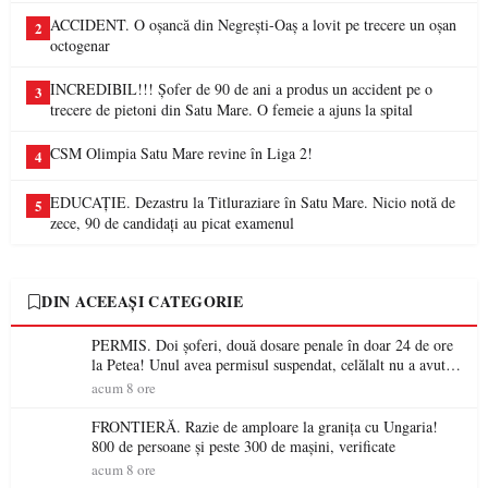
ACCIDENT. O oșancă din Negrești-Oaș a lovit pe trecere un oșan
2
octogenar
INCREDIBIL!!! Șofer de 90 de ani a produs un accident pe o
3
trecere de pietoni din Satu Mare. O femeie a ajuns la spital
CSM Olimpia Satu Mare revine în Liga 2!
4
EDUCAȚIE. Dezastru la Titluraziare în Satu Mare. Nicio notă de
5
zece, 90 de candidați au picat examenul
DIN ACEEAȘI CATEGORIE
PERMIS. Doi șoferi, două dosare penale în doar 24 de ore
la Petea! Unul avea permisul suspendat, celălalt nu a avut
niciodată permis
acum 8 ore
FRONTIERĂ. Razie de amploare la granița cu Ungaria!
800 de persoane și peste 300 de mașini, verificate
acum 8 ore