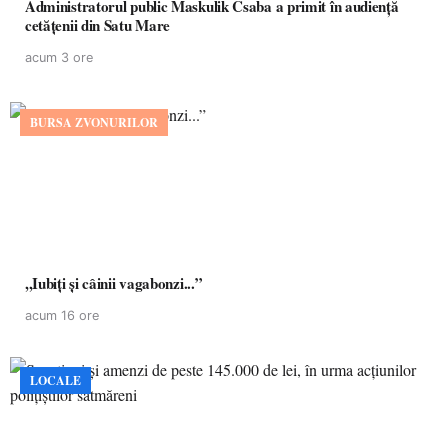
Administratorul public Maskulik Csaba a primit în audiență
cetățenii din Satu Mare
acum 3 ore
BURSA ZVONURILOR
,,Iubiți și câinii vagabonzi...”
acum 16 ore
LOCALE