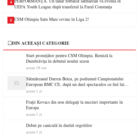
PERFORMANȚĂ. Un tânăr fotbalist sătmărean va evolua în
4
UEFA Youth League după transferul la Farul Constanța
CSM Olimpia Satu Mare revine în Liga 2!
5
DIN ACEEAȘI CATEGORIE
Start promițător pentru CSM Olimpia. Remiză la
Dumbrăvița în debutul noului sezon
acum 18 ore
Sătmăreanul Darren Betea, pe podiumul Campionatului
European RMC CE, după un duel spectaculos cu fiul lui
Kimi Räikkönen
acum 1 zi
Frații Kovacs din nou delegați la meciuri importante în
Europa
acum 1 zi
Debut pe caniculă în duelul orgoliilor
acum 1 zi