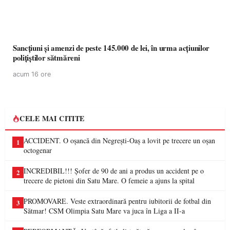
Sancțiuni și amenzi de peste 145.000 de lei, în urma acțiunilor
polițiștilor sătmăreni
acum 16 ore
CELE MAI CITITE
ACCIDENT. O oșancă din Negrești-Oaș a lovit pe trecere un oșan
1
octogenar
INCREDIBIL!!! Șofer de 90 de ani a produs un accident pe o
2
trecere de pietoni din Satu Mare. O femeie a ajuns la spital
PROMOVARE. Veste extraordinară pentru iubitorii de fotbal din
3
Sătmar! CSM Olimpia Satu Mare va juca în Liga a II-a