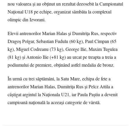
nou valoarea și au obținut un rezultat deeosebit la Campionatul
Național U18 pe echipe, organizat sâmbăta la complexul
olimpic din Izvorani.
Elevii antrenorilor Marian Halas și Dumitrița Rus, respectiv
Dragoș Polgar, Sebastian Fudulu (60 kg), Paul Cîmpan (65
kg), Miguel Codreanu (73 kg), George Ilie, Maxim Tugulea
(81 kg) și Antonio Ilie (+81 kg) au urcat pe treapta a treia a
podiumului de premiere, obținând astfel medalia de bronz.
În urmă cu trei săptămâni, la Satu Mare, echipa de fete a
antrenorilor Marian Halas, Dumitrița Rus și Pelcz Attila a
câștigat argintul la Naționala U21, iar Paula Paștiu a devenit
campioană națională la aceeași categorie de vârstă.