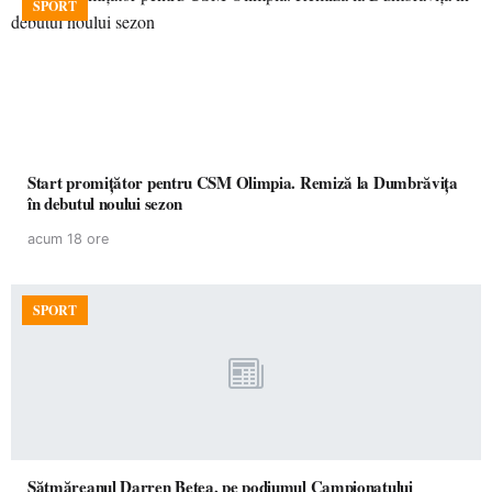
SPORT
Start promițător pentru CSM Olimpia. Remiză la Dumbrăvița
în debutul noului sezon
acum 18 ore
SPORT
Sătmăreanul Darren Betea, pe podiumul Campionatului