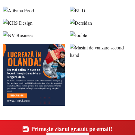
Primește ziarul gratuit pe email!