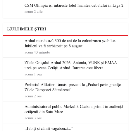
CSM Olimpia își întărește lotul înaintea debutului în Liga 2
acum 2 zile
ULTIMELE ȘTIRI
Ardud marchează 300 de ani de la colonizarea șvabilor.
Jubileul va fi sărbătorit pe 8 august
acum 43 minute
Zilele Orașului Ardud 2026: Antonia, VUNK și EMAA
urcă pe scena Cetății Ardud. Intrarea este liberă
acum 1 ora
Prefectul Altfatter Tamás, prezent la „Poduri peste granițe –
Zilele Diasporei Sătmărene”
acum 2 ore
Administratorul public Maskulik Csaba a primit în audiență
cetățenii din Satu Mare
acum 3 ore
,,Iubiți și câinii vagabonzi...”