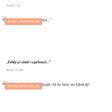
acum 1 zi
BURSA ZVONURILOR
,,Iubiți și câinii vagabonzi...”
acum 2 zile
BURSA ZVONURILOR