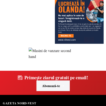
Primește ziarul gratuit pe email!
Abonează-te
GAZETA NORD-VEST