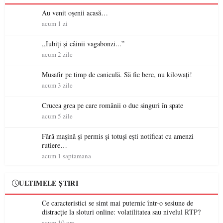
Au venit oșenii acasă…
acum 1 zi
,,Iubiți și câinii vagabonzi...”
acum 2 zile
Musafir pe timp de caniculă. Să fie bere, nu kilowați!
acum 3 zile
Crucea grea pe care românii o duc singuri în spate
acum 5 zile
Fără mașină și permis și totuși ești notificat cu amenzi
rutiere…
acum 1 saptamana
ULTIMELE ȘTIRI
Ce caracteristici se simt mai puternic într-o sesiune de
distracție la sloturi online: volatilitatea sau nivelul RTP?
acum 10 ore