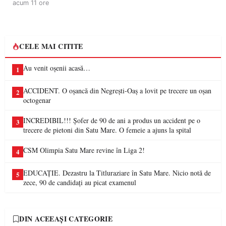
acum 11 ore
CELE MAI CITITE
Au venit oșenii acasă…
1
ACCIDENT. O oșancă din Negrești-Oaș a lovit pe trecere un oșan
2
octogenar
INCREDIBIL!!! Șofer de 90 de ani a produs un accident pe o
3
trecere de pietoni din Satu Mare. O femeie a ajuns la spital
CSM Olimpia Satu Mare revine în Liga 2!
4
EDUCAȚIE. Dezastru la Titluraziare în Satu Mare. Nicio notă de
5
zece, 90 de candidați au picat examenul
DIN ACEEAȘI CATEGORIE