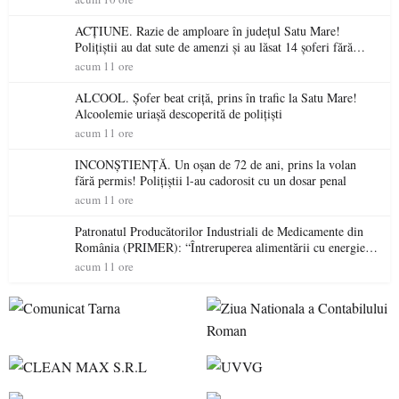
ACȚIUNE. Razie de amploare în județul Satu Mare!
Polițiștii au dat sute de amenzi și au lăsat 14 șoferi fără
permis într-o singură zi
acum 11 ore
ALCOOL. Șofer beat criță, prins în trafic la Satu Mare!
Alcoolemie uriașă descoperită de polițiști
acum 11 ore
INCONȘTIENȚĂ. Un oșan de 72 de ani, prins la volan
fără permis! Polițiștii l-au cadorosit cu un dosar penal
acum 11 ore
Patronatul Producătorilor Industriali de Medicamente din
România (PRIMER): “Întreruperea alimentării cu energie
electrică a fabricilor de medicamente va pune în pericol
acum 11 ore
accesul pacienților la medicamente esențiale