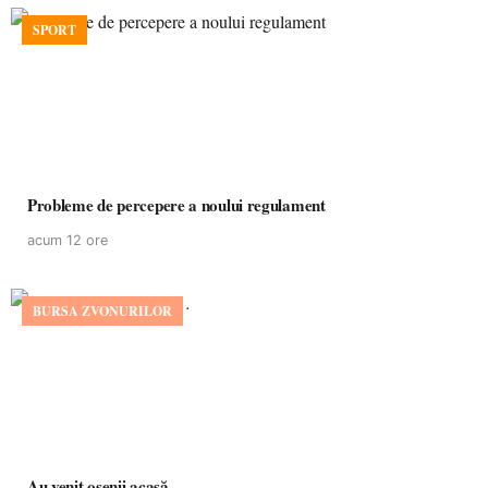
SPORT
Probleme de percepere a noului regulament
acum 12 ore
BURSA ZVONURILOR
Au venit oșenii acasă…