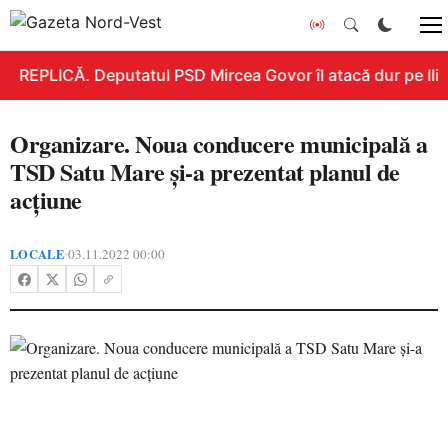
REPLICĂ. Deputatul PSD Mircea Govor îl atacă dur pe Ilie 
Organizare. Noua conducere municipală a
TSD Satu Mare și-a prezentat planul de
acțiune
LOCALE
03.11.2022 00:00
•