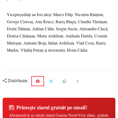
Vicepreședinți au fost aleși: Marco Filip, Nicoleta Răuțoiu,
George Ciorcaș, Ana Krucz, Rareș Blaga, Claudiu Tămășan,
Dorin Tătăran, Adrian Călin, Sergiu Suciu, Alexandru Ciucă,
Denisa Cărăușan, Maria Ardelean, Andrada Darida, Cosmin
Mureșan, Antonio Boja, Iulian Ardelean, Vlad Coza, Rareș
Markis, Vlăduț Petran și trezorerier, Horia Cădar.
Distribuie:
Primește ziarul gratuit pe email!
Abonează-te și citești ziarul Gazeta Nord-Vest zilnic, gratuit.