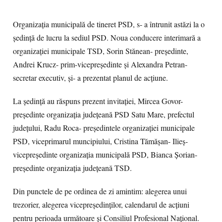
Organizația municipală de tineret PSD, s- a întrunit astăzi la o
ședință de lucru la sediul PSD. Noua conducere interimară a
organizației municipale TSD, Sorin Stănean- președinte,
Andrei Krucz- prim-vicepreședinte și Alexandra Petran-
secretar executiv, și- a prezentat planul de acțiune.
La ședință au răspuns prezent invitației, Mircea Govor-
președinte organizația județeană PSD Satu Mare, prefectul
județului, Radu Roca- președintele organizației municipale
PSD, viceprimarul muncipiului, Cristina Tămășan- Ilieș-
vicepreședinte organizația municipală PSD, Bianca Șorian-
președinte organizația județeană TSD.
Din punctele de pe ordinea de zi amintim: alegerea unui
trezorier, alegerea vicepreședinților, calendarul de acțiuni
pentru perioada următoare și Consiliul Profesional Național.