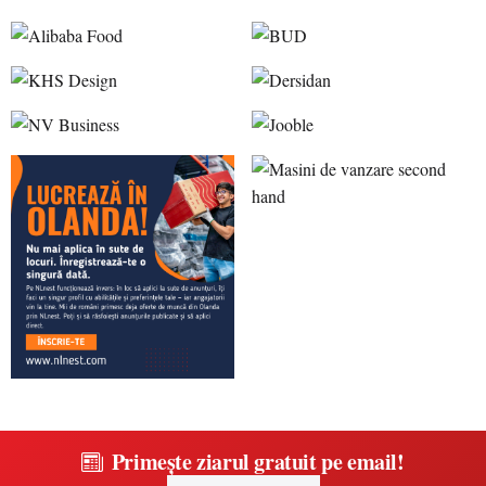
Primește ziarul gratuit pe email!