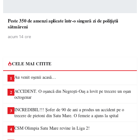
Peste 350 de amenzi aplicate într-o singură zi de polițiștii
sătmăreni
acum 14 ore
CELE MAI CITITE
Au venit oșenii acasă…
1
ACCIDENT. O oșancă din Negrești-Oaș a lovit pe trecere un oșan
2
octogenar
INCREDIBIL!!! Șofer de 90 de ani a produs un accident pe o
3
trecere de pietoni din Satu Mare. O femeie a ajuns la spital
CSM Olimpia Satu Mare revine în Liga 2!
4