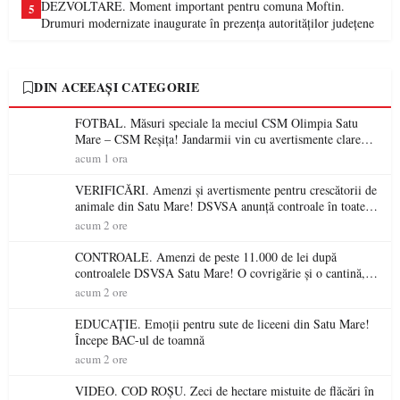
DEZVOLTARE. Moment important pentru comuna Moftin.
5
Drumuri modernizate inaugurate în prezența autorităților județene
DIN ACEEAȘI CATEGORIE
FOTBAL. Măsuri speciale la meciul CSM Olimpia Satu
Mare – CSM Reșița! Jandarmii vin cu avertismente clare
pentru suporteri
acum 1 ora
VERIFICĂRI. Amenzi și avertismente pentru crescătorii de
animale din Satu Mare! DSVSA anunță controale în toate
gospodăriile și face apel la respectarea legii
acum 2 ore
CONTROALE. Amenzi de peste 11.000 de lei după
controalele DSVSA Satu Mare! O covrigărie și o cantină,
sancționate pentru nereguli
acum 2 ore
EDUCAȚIE. Emoții pentru sute de liceeni din Satu Mare!
Începe BAC-ul de toamnă
acum 2 ore
VIDEO. COD ROȘU. Zeci de hectare mistuite de flăcări în