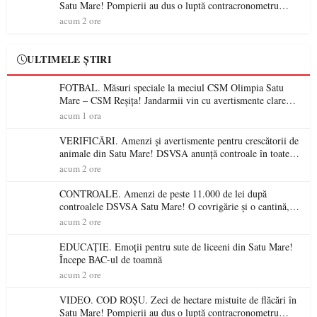
Satu Mare! Pompierii au dus o luptă contracronometru
pentru a salva o pădure de la dezastru
acum 2 ore
ULTIMELE ȘTIRI
FOTBAL. Măsuri speciale la meciul CSM Olimpia Satu
Mare – CSM Reșița! Jandarmii vin cu avertismente clare
pentru suporteri
acum 1 ora
VERIFICĂRI. Amenzi și avertismente pentru crescătorii de
animale din Satu Mare! DSVSA anunță controale în toate
gospodăriile și face apel la respectarea legii
acum 2 ore
CONTROALE. Amenzi de peste 11.000 de lei după
controalele DSVSA Satu Mare! O covrigărie și o cantină,
sancționate pentru nereguli
acum 2 ore
EDUCAȚIE. Emoții pentru sute de liceeni din Satu Mare!
Începe BAC-ul de toamnă
acum 2 ore
VIDEO. COD ROȘU. Zeci de hectare mistuite de flăcări în
Satu Mare! Pompierii au dus o luptă contracronometru